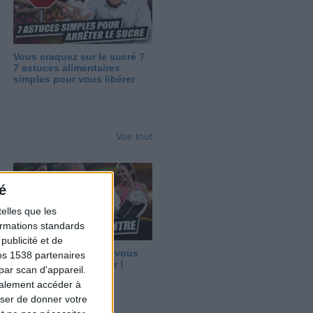
Vous craquez sur le sucré ?
7 astuces alimentaires
simples pour vous libérer
Voir tout
é
elles que les
formations standards
ublicité et de
Maigrir vite ? Ce que vous
os 1538 partenaires
devez vraiment savoir !
par scan d'appareil.
galement accéder à
user de donner votre