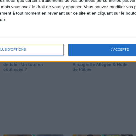
lez noter que certains traitements de vos données personnelles peuven
dé
 mais vous avez le droit de vous y opposer. Vous pouvez modifier vos 
tement à tout moment en revenant sur ce site et en cliquant sur le bouto
eb.
PLUS D'OPTIONS
J'ACCEPTE
Les secrets des émissions
Vos Questions : Bronzage,
de télé - Un tour en
Vinaigrette Allégée & Huile
coulisses ?
de Palme