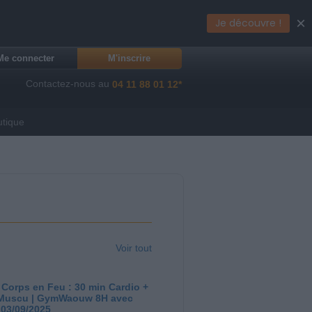
×
Je découvre !
Me connecter
M'inscrire
Contactez-nous au
04 11 88 01 12*
utique
Voir tout
 Corps en Feu : 30 min Cardio +
Muscu | GymWaouw 8H avec
 03/09/2025