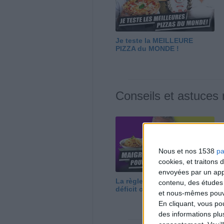
Je teste la MEILLEURE
PIZZA du MONDE !
Conseils et astuces
Nous et nos 1538
pa
cookies, et traitons
envoyées par un appa
La règle N°1 pour maigrir : le
contenu, des études
déficit calorique
et nous-mêmes pouvon
En cliquant, vous p
des informations plu