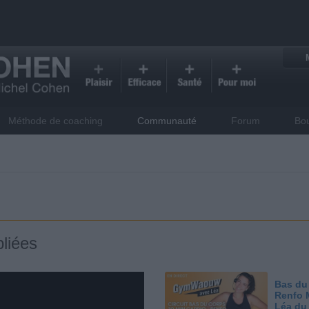
Méthode de coaching
Communauté
Forum
Bo
liées
Bas du
Renfo 
Léa du