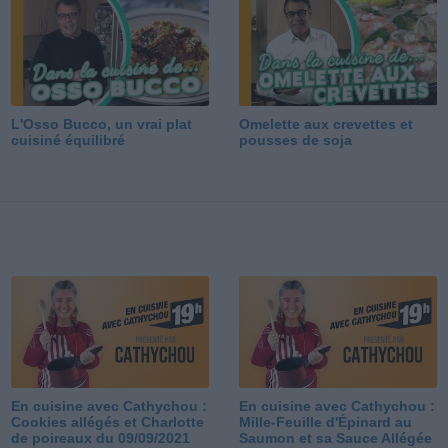
L'Osso Bucco, un vrai plat
Omelette aux crevettes et
cuisiné équilibré
pousses de soja
En cuisine avec Cathychou :
En cuisine avec Cathychou :
Cookies allégés et Charlotte
Mille-Feuille d'Épinard au
de poireaux du 09/09/2021
Saumon et sa Sauce Allégée