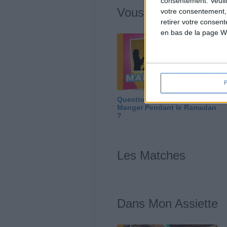
consentement.
Veuil
Vous m'avez deman
votre consentement,
retirer votre consen
en bas de la page W
Question/Réponse : Que
Manger Pendant le Ramadan
?
Les Matches
Dans Mon Assiette