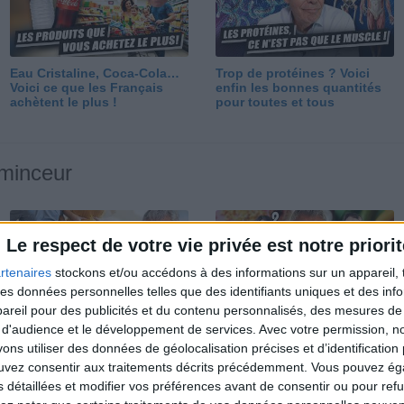
Eau Cristaline, Coca-Cola…
Trop de protéines ? Voici
Voici ce que les Français
enfin les bonnes quantités
achètent le plus !
pour toutes et tous
 minceur
Le respect de votre vie privée est notre priorit
rtenaires
stockons et/ou accédons à des informations sur un appareil, t
 des données personnelles telles que des identifiants uniques et des in
reil pour des publicités et du contenu personnalisés, des mesures de p
Perdre 10 kg : ma méthode
Et après la perte de poids ?
 d'audience et le développement de services.
Avec votre permission, n
est imparable
Je fais comment ?
s utiliser des données de géolocalisation précises et d’identification 
ouvez consentir aux traitements décrits précédemment. Vous pouvez é
s détaillées et modifier vos préférences avant de consentir ou pour ref