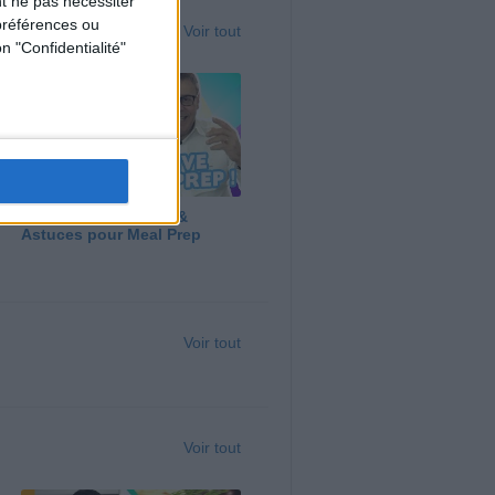
t ne pas nécessiter
préférences ou
Voir tout
n "Confidentialité"
Panga, Huile d'Olive &
Astuces pour Meal Prep
Voir tout
Voir tout