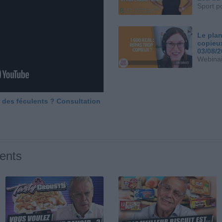
Sport p
Le plan
copieu
03/08/
Webinai
 des féculents ? Consultation
ents