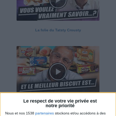
La folie du Tatsty Crousty
Le respect de votre vie privée est
Savane, LU, Pepito, Harrys... Que valent vraiment
notre priorité
ces gâteaux ?
Nous et nos 1538
partenaires
stockons et/ou accédons à des