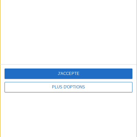
Vous m'avez demandé
Voir tout
J'ACCEPTE
PLUS D'OPTIONS
Question/Réponse : Que Manger Pendant le
Ramadan ?