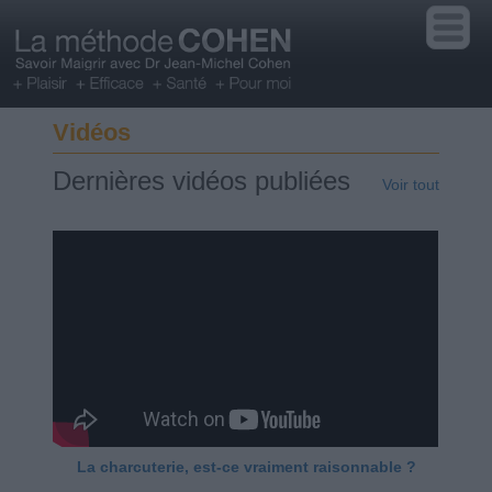
Vidéos
Dernières vidéos publiées
Voir tout
La charcuterie, est-ce vraiment raisonnable ?