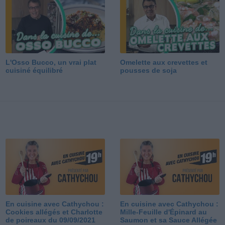
L'Osso Bucco, un vrai plat
Omelette aux crevettes et
cuisiné équilibré
pousses de soja
En cuisine avec Cathychou :
En cuisine avec Cathychou :
Cookies allégés et Charlotte
Mille-Feuille d'Épinard au
de poireaux du 09/09/2021
Saumon et sa Sauce Allégée