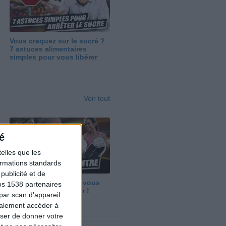
Vous craquez sur le sucré ?
7 astuces alimentaires
simples pour vous libérer
Voir tout
é
elles que les
formations standards
ublicité et de
Maigrir vite ? Ce que vous
os 1538 partenaires
devez vraiment savoir !
par scan d'appareil.
galement accéder à
user de donner votre