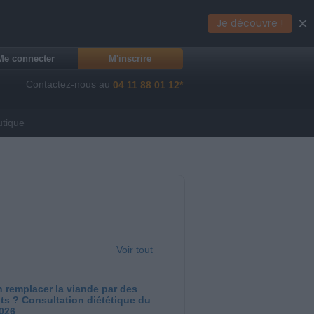
×
Je découvre !
Me connecter
M'inscrire
Contactez-nous au
04 11 88 01 12*
utique
Voir tout
 remplacer la viande par des
ts ? Consultation diététique du
2026