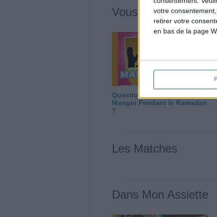
consentement.
Veuil
Vous m'avez deman
votre consentement,
retirer votre consen
en bas de la page W
Question/Réponse : Que
Manger Pendant le Ramadan
?
Les Matches
Dans Mon Assiette