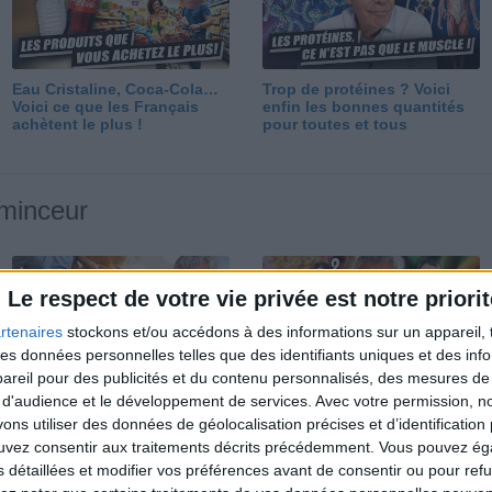
Eau Cristaline, Coca-Cola…
Trop de protéines ? Voici
Voici ce que les Français
enfin les bonnes quantités
achètent le plus !
pour toutes et tous
 minceur
Le respect de votre vie privée est notre priorit
rtenaires
stockons et/ou accédons à des informations sur un appareil, t
 des données personnelles telles que des identifiants uniques et des in
reil pour des publicités et du contenu personnalisés, des mesures de p
Perdre 10 kg : ma méthode
Et après la perte de poids ?
 d'audience et le développement de services.
Avec votre permission, n
est imparable
Je fais comment ?
s utiliser des données de géolocalisation précises et d’identification 
ouvez consentir aux traitements décrits précédemment. Vous pouvez é
s détaillées et modifier vos préférences avant de consentir ou pour ref