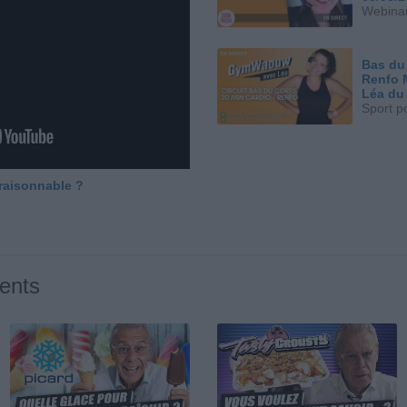
Webinai
Bas du
Renfo 
Léa du
Sport p
 raisonnable ?
ents