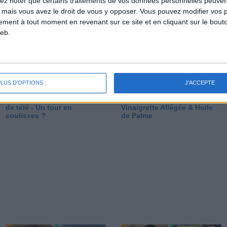
lez noter que certains traitements de vos données personnelles peuven
dé
 mais vous avez le droit de vous y opposer. Vous pouvez modifier vos 
tement à tout moment en revenant sur ce site et en cliquant sur le bouto
eb.
PLUS D'OPTIONS
J'ACCEPTE
Les secrets des émissions
Vos Questions : Bronzage,
de télé - Un tour en
Vinaigrette Allégée & Huile
coulisses ?
de Palme