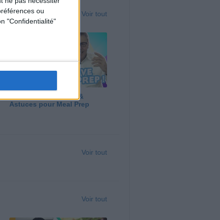
t ne pas nécessiter
préférences ou
Voir tout
n "Confidentialité"
Panga, Huile d'Olive &
Astuces pour Meal Prep
Voir tout
Voir tout