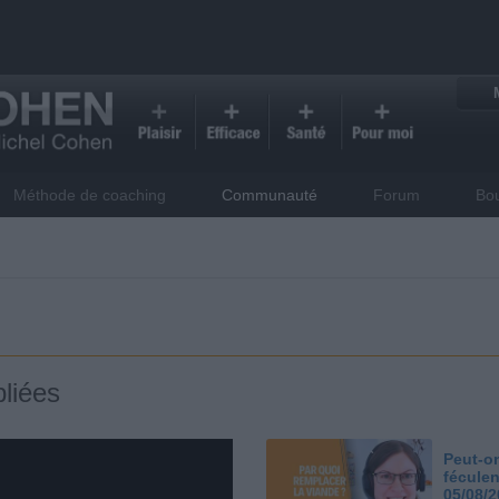
Méthode de coaching
Communauté
Forum
Bo
liées
Peut-on
féculen
05/08/