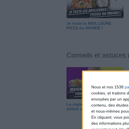
Je teste la MEILLEURE
PIZZA du MONDE !
Conseils et astuces
Nous et nos 1538
pa
cookies, et traitons
envoyées par un appa
La règle N°1 pour maigrir : le
contenu, des études
déficit calorique
et nous-mêmes pouvon
En cliquant, vous p
des informations plu