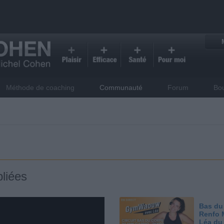
Méthode de coaching
Communauté
Forum
Bo
liées
Bas du
Renfo 
Léa du