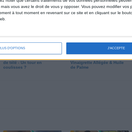
lez noter que certains traitements de vos données personnelles peuven
dé
 mais vous avez le droit de vous y opposer. Vous pouvez modifier vos 
tement à tout moment en revenant sur ce site et en cliquant sur le bouto
eb.
PLUS D'OPTIONS
J'ACCEPTE
Les secrets des émissions
Vos Questions : Bronzage,
de télé - Un tour en
Vinaigrette Allégée & Huile
coulisses ?
de Palme