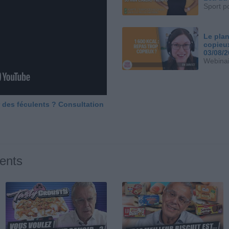
Sport p
Le plan
copieu
03/08/
Webinai
 des féculents ? Consultation
ents