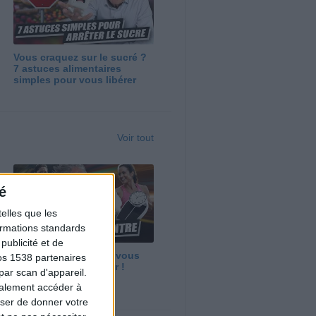
Vous craquez sur le sucré ?
7 astuces alimentaires
simples pour vous libérer
Voir tout
é
elles que les
formations standards
ublicité et de
Maigrir vite ? Ce que vous
os 1538 partenaires
devez vraiment savoir !
par scan d'appareil.
galement accéder à
user de donner votre