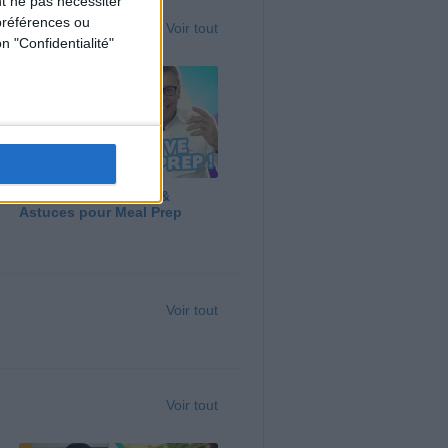
t ne pas nécessiter
préférences ou
Voir tout
n "Confidentialité"
Panga, Huile d'Olive &
Astuces pour Meal Prep
Voir tout
Voir tout