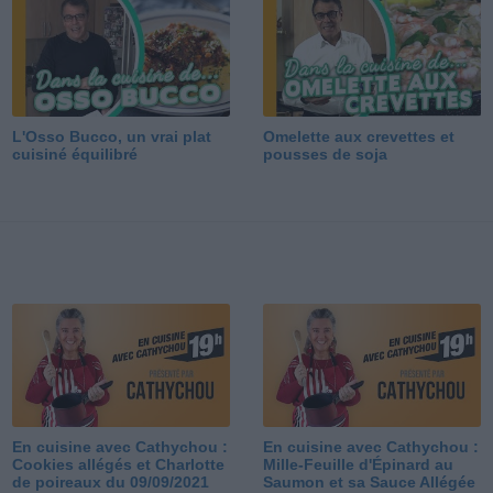
L'Osso Bucco, un vrai plat
Omelette aux crevettes et
cuisiné équilibré
pousses de soja
En cuisine avec Cathychou :
En cuisine avec Cathychou :
Cookies allégés et Charlotte
Mille-Feuille d'Épinard au
de poireaux du 09/09/2021
Saumon et sa Sauce Allégée