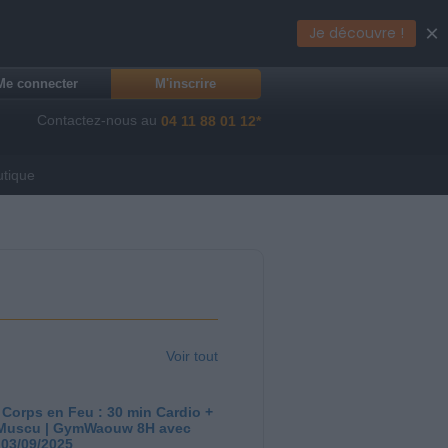
×
Je découvre !
Me connecter
M'inscrire
Contactez-nous au
04 11 88 01 12*
utique
Voir tout
 Corps en Feu : 30 min Cardio +
Muscu | GymWaouw 8H avec
 03/09/2025