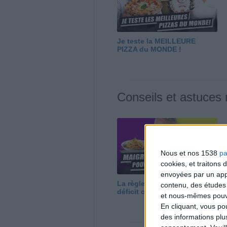
Je teste la MEILLEURE
PIZZA du MONDE !
Conseils et astuces
Nous et nos 1538
pa
cookies, et traitons
envoyées par un appa
La règle N°1 pour maigrir : le
contenu, des études
déficit calorique
et nous-mêmes pouvon
En cliquant, vous p
des informations plu