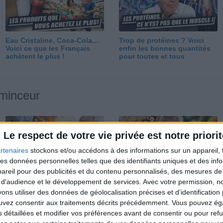
Eau Cristaline, Coca-Cola…
Trop de protéines ? Voici
Voici ce que les Français
enfin les bonnes quantités
achètent le plus !
pour toutes et tous
 minceur
Le respect de votre vie privée est notre priorit
rtenaires
stockons et/ou accédons à des informations sur un appareil, t
 des données personnelles telles que des identifiants uniques et des in
reil pour des publicités et du contenu personnalisés, des mesures de p
Perdre 10 kg : ma méthode
Et après la perte de poids ?
 d'audience et le développement de services.
Avec votre permission, n
est imparable
Je fais comment ?
s utiliser des données de géolocalisation précises et d’identification 
ouvez consentir aux traitements décrits précédemment. Vous pouvez é
s détaillées et modifier vos préférences avant de consentir ou pour ref