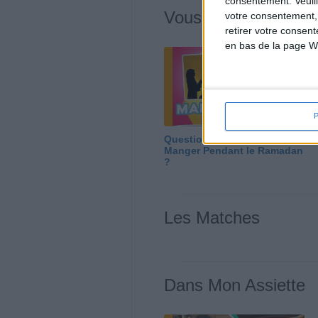
consentement.
Veuil
Vous m'avez deman
votre consentement,
retirer votre consen
en bas de la page W
Question/Réponse : Que
Manger Pendant le Ramadan
?
Les Matches
Dans Mon Assiette