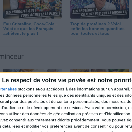
Eau Cristaline, Coca-Cola…
Trop de protéines ? Voici
Voici ce que les Français
enfin les bonnes quantités
achètent le plus !
pour toutes et tous
 minceur
Le respect de votre vie privée est notre priorit
rtenaires
stockons et/ou accédons à des informations sur un appareil, t
 des données personnelles telles que des identifiants uniques et des in
reil pour des publicités et du contenu personnalisés, des mesures de p
Perdre 10 kg : ma méthode
Et après la perte de poids ?
 d'audience et le développement de services.
Avec votre permission, n
est imparable
Je fais comment ?
s utiliser des données de géolocalisation précises et d’identification 
ouvez consentir aux traitements décrits précédemment. Vous pouvez é
s détaillées et modifier vos préférences avant de consentir ou pour ref