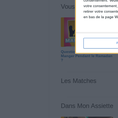
consentement.
Veuil
Vous m'avez deman
votre consentement,
retirer votre consen
en bas de la page W
Question/Réponse : Que
Manger Pendant le Ramadan
?
Les Matches
Dans Mon Assiette