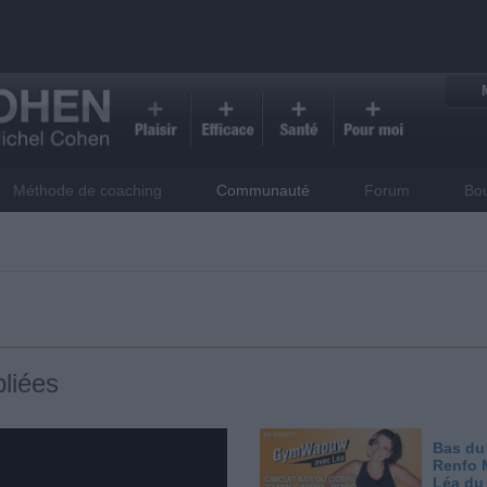
Méthode de coaching
Communauté
Forum
Bo
liées
Bas du
Renfo 
Léa du