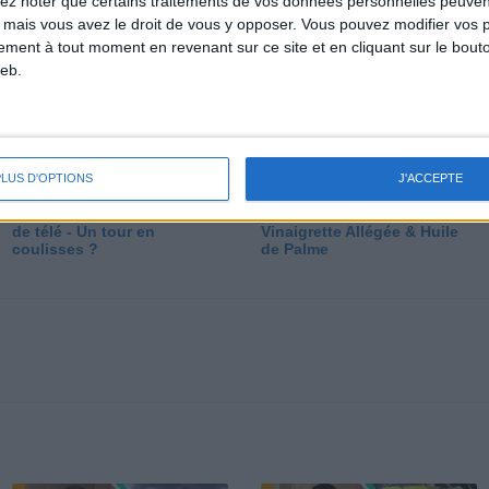
lez noter que certains traitements de vos données personnelles peuven
dé
 mais vous avez le droit de vous y opposer. Vous pouvez modifier vos 
tement à tout moment en revenant sur ce site et en cliquant sur le bouto
eb.
PLUS D'OPTIONS
J'ACCEPTE
Les secrets des émissions
Vos Questions : Bronzage,
de télé - Un tour en
Vinaigrette Allégée & Huile
coulisses ?
de Palme