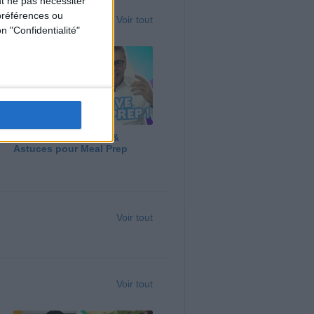
t ne pas nécessiter
préférences ou
Voir tout
n "Confidentialité"
Panga, Huile d'Olive &
Astuces pour Meal Prep
Voir tout
Voir tout