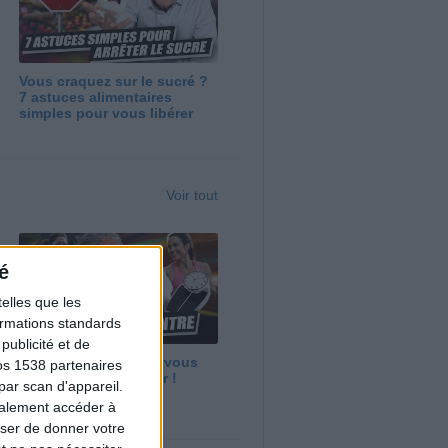
Vous craquez sur le sucré ?
7 astuces alimentaires
simples pour vous libérer
Voir tout
é
elles que les
formations standards
ublicité et de
Maigrir vite ? Ce que vous
os 1538 partenaires
devez vraiment savoir !
par scan d'appareil.
galement accéder à
user de donner votre