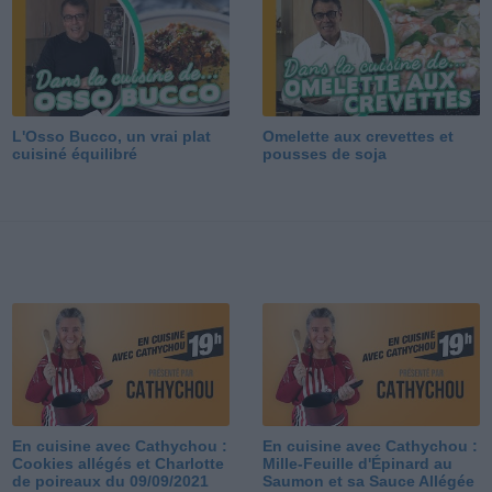
L'Osso Bucco, un vrai plat
Omelette aux crevettes et
cuisiné équilibré
pousses de soja
En cuisine avec Cathychou :
En cuisine avec Cathychou :
Cookies allégés et Charlotte
Mille-Feuille d'Épinard au
de poireaux du 09/09/2021
Saumon et sa Sauce Allégée