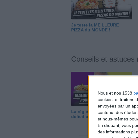
Je teste la MEILLEURE
PIZZA du MONDE !
Conseils et astuces
Nous et nos 1538
pa
cookies, et traitons
envoyées par un appa
La règle N°1 pour maigrir : le
contenu, des études
déficit calorique
et nous-mêmes pouvon
En cliquant, vous p
des informations plu