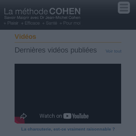
Vidéos
Dernières vidéos publiées
Voir tout
La charcuterie, est-ce vraiment raisonnable ?