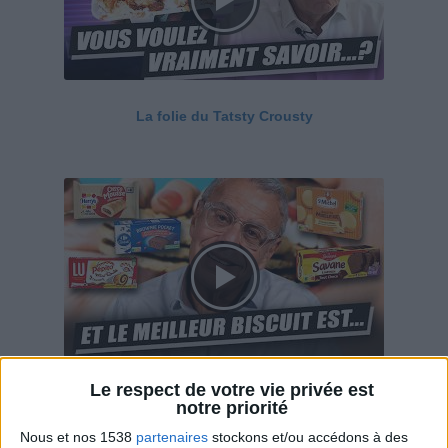
La folie du Tatsty Crousty
Le respect de votre vie privée est
Savane, LU, Pepito, Harrys... Que valent vraiment
notre priorité
ces gâteaux ?
Nous et nos 1538
partenaires
stockons et/ou accédons à des