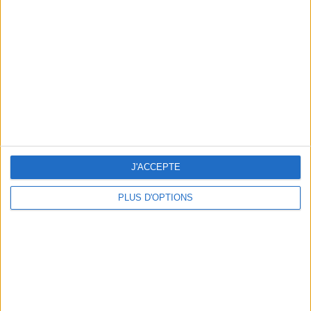
Vous m'avez demandé
Voir tout
J'ACCEPTE
PLUS D'OPTIONS
Question/Réponse : Que Manger Pendant le
Ramadan ?