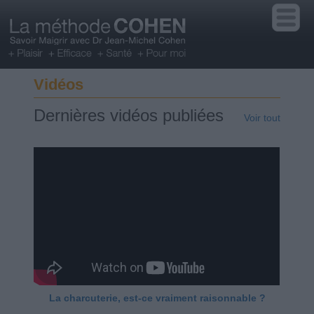
Vidéos
Dernières vidéos publiées
Voir tout
La charcuterie, est-ce vraiment raisonnable ?