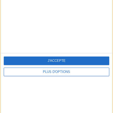
Vous m'avez demandé
Voir tout
J'ACCEPTE
PLUS D'OPTIONS
Question/Réponse : Que Manger Pendant le
Ramadan ?