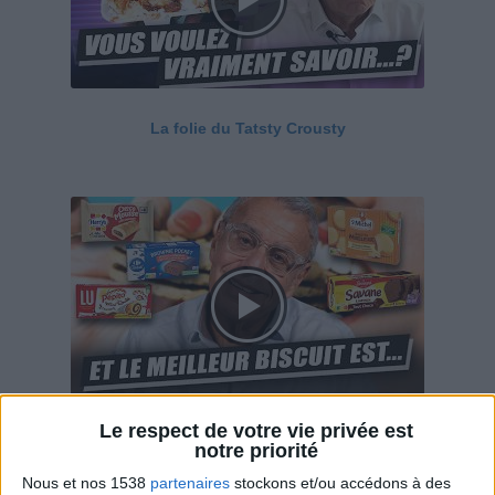
La folie du Tatsty Crousty
Le respect de votre vie privée est
Savane, LU, Pepito, Harrys... Que valent vraiment
notre priorité
ces gâteaux ?
Nous et nos 1538
partenaires
stockons et/ou accédons à des