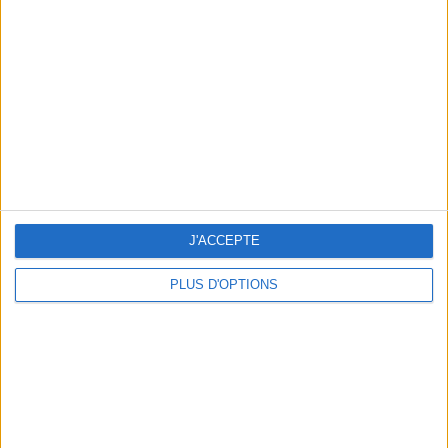
Vous m'avez demandé
Voir tout
J'ACCEPTE
PLUS D'OPTIONS
Question/Réponse : Que Manger Pendant le
Ramadan ?