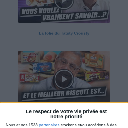
La folie du Tatsty Crousty
Le respect de votre vie privée est
Savane, LU, Pepito, Harrys... Que valent vraiment
notre priorité
ces gâteaux ?
Nous et nos 1538
partenaires
stockons et/ou accédons à des