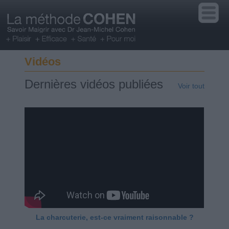
Vidéos
Dernières vidéos publiées
Voir tout
La charcuterie, est-ce vraiment raisonnable ?