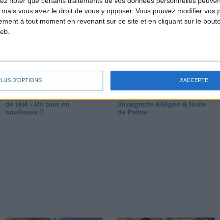
lez noter que certains traitements de vos données personnelles peuven
dé
 mais vous avez le droit de vous y opposer. Vous pouvez modifier vos 
tement à tout moment en revenant sur ce site et en cliquant sur le bouto
eb.
PLUS D'OPTIONS
J'ACCEPTE
Les secrets des émissions
Vos Questions : Bronzage,
de télé - Un tour en
Vinaigrette Allégée & Huile
coulisses ?
de Palme