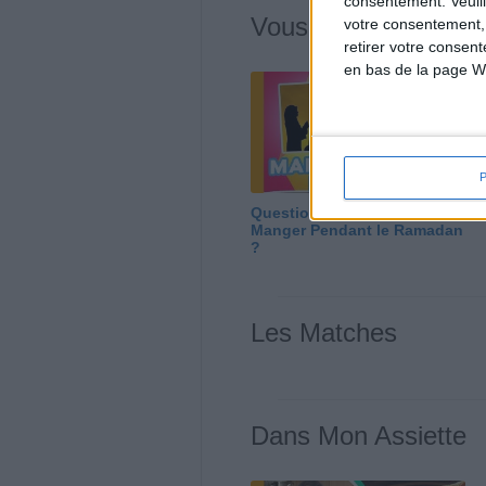
consentement.
Veuil
Vous m'avez deman
votre consentement,
retirer votre consen
en bas de la page W
Question/Réponse : Que
Manger Pendant le Ramadan
?
Les Matches
Dans Mon Assiette