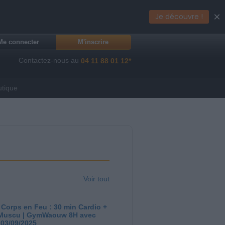
×
Je découvre !
Me connecter
M'inscrire
Contactez-nous au
04 11 88 01 12*
utique
Voir tout
 Corps en Feu : 30 min Cardio +
Muscu | GymWaouw 8H avec
 03/09/2025