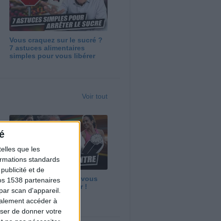
Vous craquez sur le sucré ?
7 astuces alimentaires
simples pour vous libérer
Voir tout
é
elles que les
formations standards
ublicité et de
Maigrir vite ? Ce que vous
os 1538 partenaires
devez vraiment savoir !
par scan d'appareil.
galement accéder à
user de donner votre