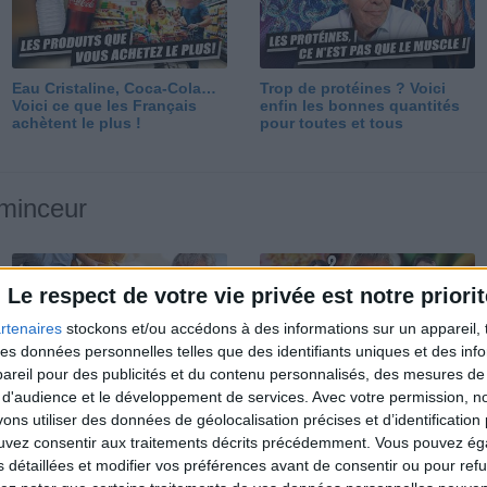
Eau Cristaline, Coca-Cola…
Trop de protéines ? Voici
Voici ce que les Français
enfin les bonnes quantités
achètent le plus !
pour toutes et tous
 minceur
Le respect de votre vie privée est notre priorit
rtenaires
stockons et/ou accédons à des informations sur un appareil, t
 des données personnelles telles que des identifiants uniques et des in
reil pour des publicités et du contenu personnalisés, des mesures de p
Perdre 10 kg : ma méthode
Et après la perte de poids ?
 d'audience et le développement de services.
Avec votre permission, n
est imparable
Je fais comment ?
s utiliser des données de géolocalisation précises et d’identification 
ouvez consentir aux traitements décrits précédemment. Vous pouvez é
s détaillées et modifier vos préférences avant de consentir ou pour ref