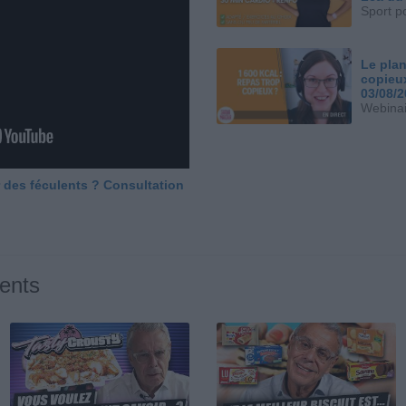
Sport p
Le plan
copieu
03/08/
Webinai
 des féculents ? Consultation
ents