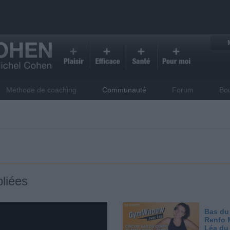
Méthode de coaching
Communauté
Forum
Bo
liées
Bas du
Renfo 
Léa du