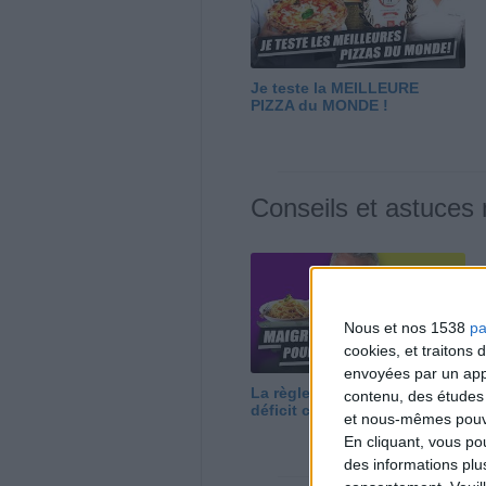
Je teste la MEILLEURE
PIZZA du MONDE !
Conseils et astuces
Nous et nos 1538
pa
cookies, et traitons
envoyées par un appa
La règle N°1 pour maigrir : le
contenu, des études
déficit calorique
et nous-mêmes pouvon
En cliquant, vous p
des informations plu