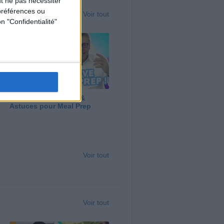
t ne pas nécessiter
préférences ou
Voir tout
n "Confidentialité"
Panga, Huile d'Olive &
Astuces pour Meal Prep
Voir tout
Voir tout