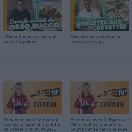
L'Osso Bucco, un vrai plat
Omelette aux crevettes et
cuisiné équilibré
pousses de soja
En cuisine avec Cathychou :
En cuisine avec Cathychou :
Cookies allégés et Charlotte
Mille-Feuille d'Épinard au
de poireaux du 09/09/2021
Saumon et sa Sauce Allégée