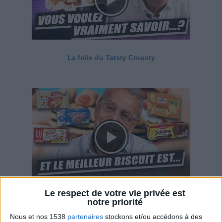
La folie du Tatsty Crousty
Le respect de votre vie privée est
Savane, LU, Pepito, Harrys... Que valent vraiment
notre priorité
ces gâteaux ?
Nous et nos 1538
partenaires
stockons et/ou accédons à des