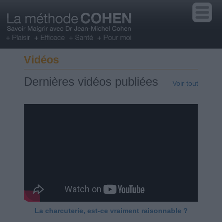
Vidéos
Dernières vidéos publiées
Voir tout
La charcuterie, est-ce vraiment raisonnable ?