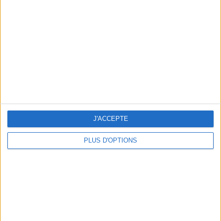
Vous m'avez demandé
Voir tout
J'ACCEPTE
PLUS D'OPTIONS
Question/Réponse : Que Manger Pendant le
Ramadan ?