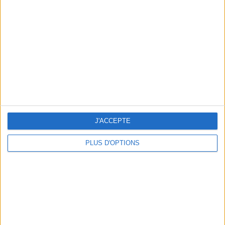
Vous m'avez demandé
Voir tout
J'ACCEPTE
PLUS D'OPTIONS
Question/Réponse : Que Manger Pendant le
Ramadan ?