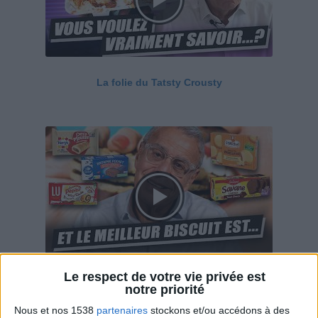
La folie du Tatsty Crousty
Le respect de votre vie privée est
Savane, LU, Pepito, Harrys... Que valent vraiment
notre priorité
ces gâteaux ?
Nous et nos 1538
partenaires
stockons et/ou accédons à des