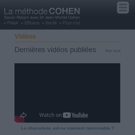
Vidéos
Dernières vidéos publiées
Voir tout
La charcuterie, est-ce vraiment raisonnable ?