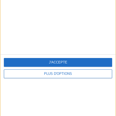
Vous m'avez demandé
Voir tout
J'ACCEPTE
PLUS D'OPTIONS
Question/Réponse : Que Manger Pendant le
Ramadan ?