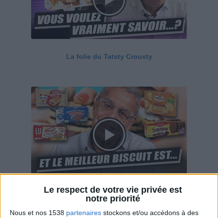
La folie du Tatsty Crousty
Le respect de votre vie privée est
Savane, LU, Pepito, Harrys... Que valent vraiment
notre priorité
ces gâteaux ?
Nous et nos 1538
partenaires
stockons et/ou accédons à des