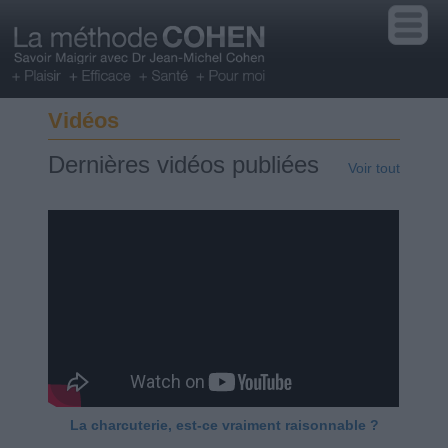
Vidéos
Dernières vidéos publiées
Voir tout
La charcuterie, est-ce vraiment raisonnable ?