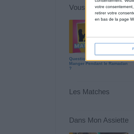
consentement.
Veuil
Vous m'avez deman
votre consentement,
retirer votre consen
en bas de la page W
Question/Réponse : Que
Manger Pendant le Ramadan
?
Les Matches
Dans Mon Assiette