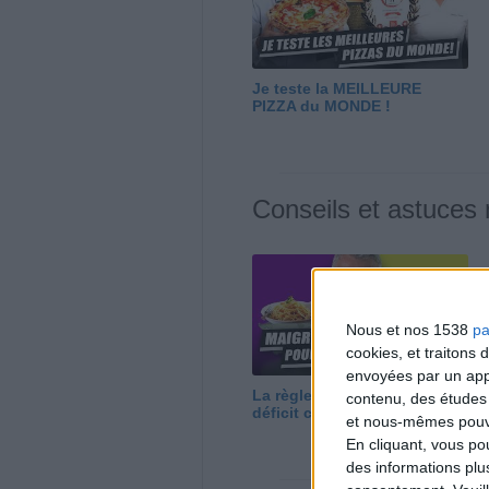
Je teste la MEILLEURE
PIZZA du MONDE !
Conseils et astuces
Nous et nos 1538
pa
cookies, et traitons
envoyées par un appa
La règle N°1 pour maigrir : le
contenu, des études
déficit calorique
et nous-mêmes pouvon
En cliquant, vous p
des informations plu