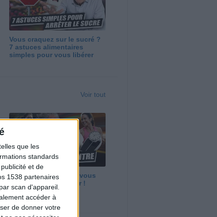
Vous craquez sur le sucré ?
7 astuces alimentaires
simples pour vous libérer
Voir tout
é
elles que les
formations standards
ublicité et de
Maigrir vite ? Ce que vous
os 1538 partenaires
devez vraiment savoir !
par scan d'appareil.
galement accéder à
user de donner votre