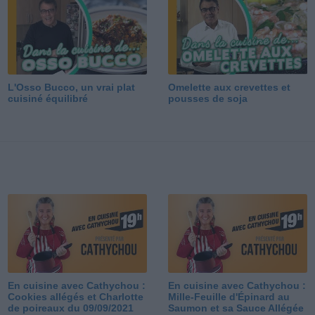
L'Osso Bucco, un vrai plat
Omelette aux crevettes et
cuisiné équilibré
pousses de soja
En cuisine avec Cathychou :
En cuisine avec Cathychou :
Cookies allégés et Charlotte
Mille-Feuille d'Épinard au
de poireaux du 09/09/2021
Saumon et sa Sauce Allégée