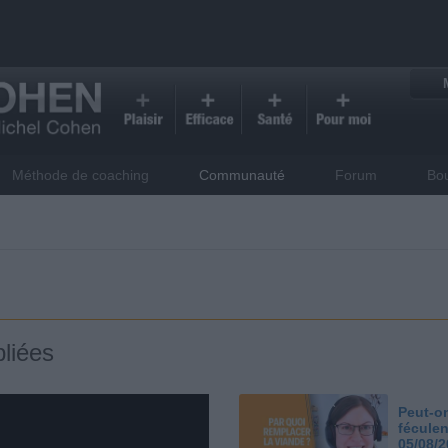
Méthode de coaching
Communauté
Forum
Bo
liées
Peut-on
féculen
05/08/