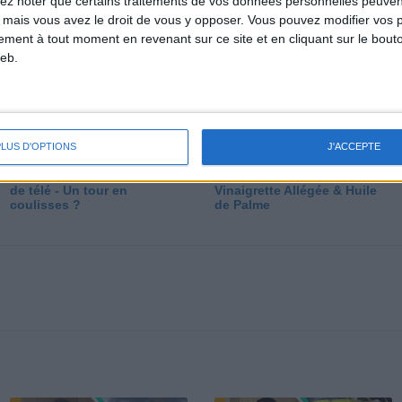
lez noter que certains traitements de vos données personnelles peuven
dé
 mais vous avez le droit de vous y opposer. Vous pouvez modifier vos 
tement à tout moment en revenant sur ce site et en cliquant sur le bouto
eb.
PLUS D'OPTIONS
J'ACCEPTE
Les secrets des émissions
Vos Questions : Bronzage,
de télé - Un tour en
Vinaigrette Allégée & Huile
coulisses ?
de Palme