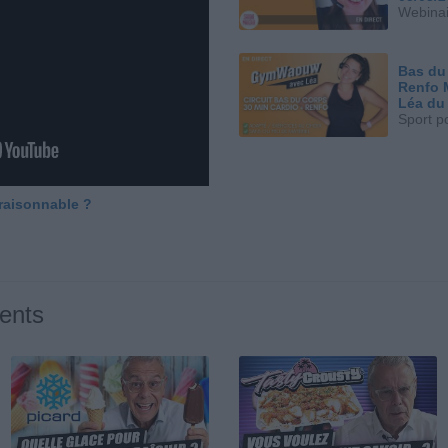
Webinai
Bas du
Renfo 
Léa du
Sport p
 raisonnable ?
ents