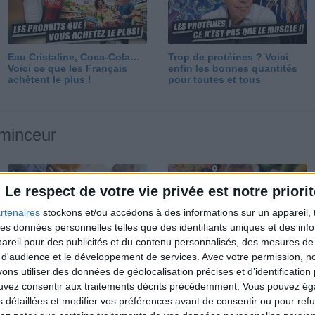
Eau Cristaline, Coca-Cola…
Trop de protéines ? Voici
Voici ce que les Français
enfin les bonnes quantités
achètent le plus !
pour toutes et tous
 minceur
Le respect de votre vie privée est notre priorit
rtenaires
stockons et/ou accédons à des informations sur un appareil, t
 des données personnelles telles que des identifiants uniques et des in
reil pour des publicités et du contenu personnalisés, des mesures de p
Perdre 10 kg : ma méthode
Et après la perte de poids ?
 d'audience et le développement de services.
Avec votre permission, n
est imparable
Je fais comment ?
s utiliser des données de géolocalisation précises et d’identification 
ouvez consentir aux traitements décrits précédemment. Vous pouvez é
s détaillées et modifier vos préférences avant de consentir ou pour ref