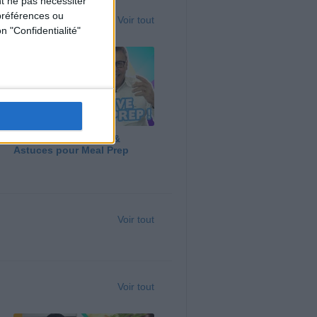
t ne pas nécessiter
préférences ou
Voir tout
n "Confidentialité"
Panga, Huile d'Olive &
Astuces pour Meal Prep
Voir tout
Voir tout