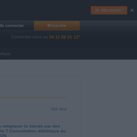
×
Je découvre !
Me connecter
M'inscrire
Contactez-nous au
04 11 88 01 12*
utique
Voir tout
 remplacer la viande par des
ts ? Consultation diététique du
2026