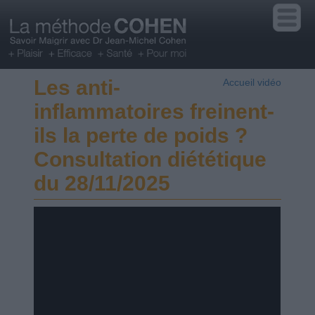
Les anti-
Accueil vidéo
inflammatoires freinent-
ils la perte de poids ?
Consultation diététique
du 28/11/2025