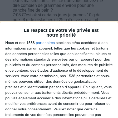
Dans ma structure… est-ce que vous pouvez me
dire combien de grammes environ pour une
tranche fine de pain ?
7:08 C'est ok si certains jours je prends 10 g de
noix, 8 g de pistaches et 25 g d'olive ou ça fait
trop de MG ?
8:28 Cette semaine, j'ai fait quelques écarts voir
Le respect de votre vie privée est
même beaucoup. Que dois-je faire, si je vois que
notre priorité
j'ai repris 1 kg ou 2 ?
Nous et nos 1538
partenaires
stockons et/ou accédons à des
10:04 Ça fait 2 semaines que je stagne au niveau
du poids, j'arrive plus à perdre... Je suis sous
informations sur un appareil, telles que les cookies, et traitons
anti-inflammatoires actuellement, est-ce ça ?
des données personnelles telles que des identifiants uniques et
11:37 Est-ce que les biscuits indiqués sans sucre
des informations standards envoyées par un appareil pour des
(pas sans sucre ajouté) sont-ils
publicités et du contenu personnalisés, des mesures de publicité
(raisonnablement) permis dans le programme ?
et de contenu, des études d'audience et le développement de
13:39 Comment comptabiliser la purée (
services.
Avec votre permission, nos 1538 partenaires et nous-
évidemment sans matière grasse juste flocon+lait
et eau) ?
mêmes pouvons utiliser des données de géolocalisation
15:14 Pour midi un feuilleté fromage marque
précises et d’identification par scan d'appareil. En cliquant, vous
carrefour ça remplace quoi et j'accompagne avec
pouvez consentir aux traitements décrits précédemment. Vous
quoi ?
pouvez également accéder à des informations plus détaillées et
modifier vos préférences avant de consentir ou pour refuser de
donner votre consentement.
Veuillez noter que certains
traitements de vos données personnelles peuvent ne pas