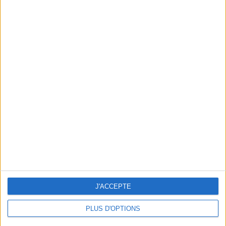
En direct avec Jean-Michel Cohen |
Consultation privée du 20/07/2026
Votre bilan minceur
(env. 2
min)
un homme
Je suis
une femme
J'ACCEPTE
cm
Je mesure
PLUS D'OPTIONS