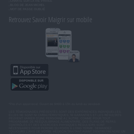
CHARTE SUR LA VIE PRIVÉE
BLOG DE JEAN MICHEL
MOT DE PASSE OUBLIÉ
Retrouvez Savoir Maigrir sur mobile
*Prix d'un appel local. Ouvert de 9H00 à 15h du lundi au vendredi.
LES TÉMOIGNAGES PRÉSENTÉS SONT DES EXPÉRIENCES INDIVIDUELLES.
ELLES NE SONT NI CARACTÉRISTIQUES, NI GARANTIES ET LES RÉSULTATS
PEUVENT VARIER D'UNE PERSONNE A L'AUTRE. COMME POUR TOUT
PROGRAMME DE RÉÉQUILIBRAGE ALIMENTAIRE, DES PLANS DE REPAS
CONTRÔLÉS ET DES EXERCICES PHYSIQUES RÉGULIERS SONT
NÉCESSAIRES POUR PERDRE DU POIDS À LONG TERME. DEMANDEZ
TOUJOURS L'AVIS DE VOTRE MÉDECIN TRAITANT AVANT D'ENTREPRENDRE UN