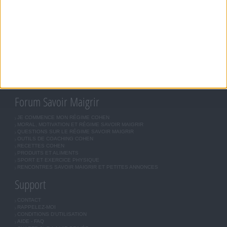
Savoir Maigrir
JEAN-MICHEL COHEN
RÉGIME COHEN
RÉGIME SAVOIR MAIGRIR
RÉGIME UNIVERSEL
MÉTHODE COHEN
ASTUCES JM COHEN
COMMUNAUTÉ
BOUTIQUE
LES LETTRES D'INFORMATION
INSCRIPTION
Forum Savoir Maigrir
JE COMMENCE MON RÉGIME COHEN
MORAL, MOTIVATION ET RÉGIME SAVOIR MAIGRIR
QUESTIONS SUR LE RÉGIME SAVOIR MAIGRIR
OUTILS DE COACHING COHEN
RECETTES COHEN
PRODUITS ET ALIMENTS
SPORT ET EXERCICE PHYSIQUE
RENCONTRES SAVOIR MAIGRIR ET PETITES ANNONCES
Support
CONTACT
RAPPELEZ-MOI
CONDITIONS D'UTILISATION
AIDE - FAQ