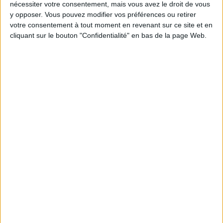
nécessiter votre consentement, mais vous avez le droit de vous
Combien de kilos souhaitez-vous perdre ?
y opposer. Vous pouvez modifier vos préférences ou retirer
votre consentement à tout moment en revenant sur ce site et en
cliquant sur le bouton "Confidentialité" en bas de la page Web.
Moins de
De 5 à 10
Plus de
5 kilos
kilos
10 kilos
Webinaires en direct
Voir tout
Chaque semaine, posez vos questions en live
en participant à des vidéo-conférences avec
Jean-Michel et les diététiciennes du
programme.