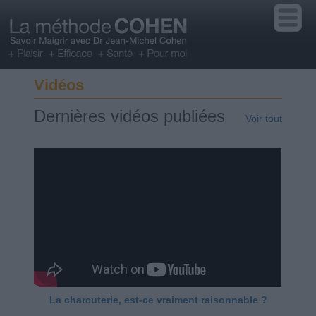
Vidéos
Dernières vidéos publiées
Voir tout
La charcuterie, est-ce vraiment raisonnable ?