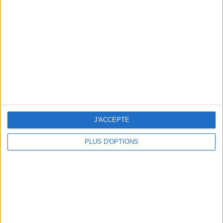
Vous m'avez demandé
Voir tout
J'ACCEPTE
PLUS D'OPTIONS
Question/Réponse : Que Manger Pendant le
Ramadan ?