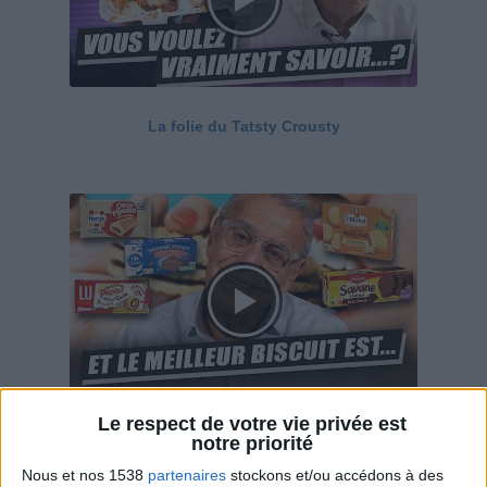
La folie du Tatsty Crousty
Le respect de votre vie privée est
Savane, LU, Pepito, Harrys... Que valent vraiment
notre priorité
ces gâteaux ?
Nous et nos 1538
partenaires
stockons et/ou accédons à des