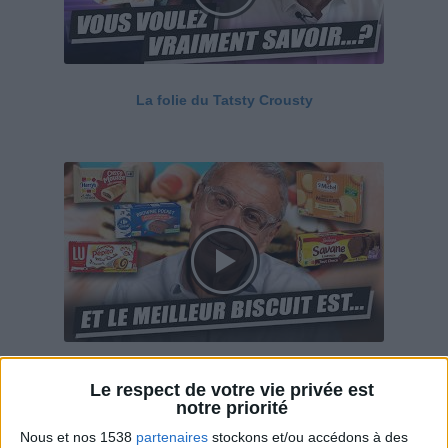
La folie du Tatsty Crousty
Savane, LU, Pepito, Harrys... Que valent vraiment
Le respect de votre vie privée est
ces gâteaux ?
notre priorité
Nous et nos 1538
partenaires
stockons et/ou accédons à des