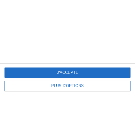
Vous m'avez demandé
Voir tout
J'ACCEPTE
PLUS D'OPTIONS
Question/Réponse : Que Manger Pendant le
Ramadan ?