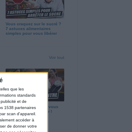
Vous craquez sur le sucré ?
7 astuces alimentaires
simples pour vous libérer
Voir tout
é
elles que les
formations standards
ublicité et de
Maigrir vite ? Ce que vous
os 1538 partenaires
devez vraiment savoir !
par scan d'appareil.
galement accéder à
user de donner votre