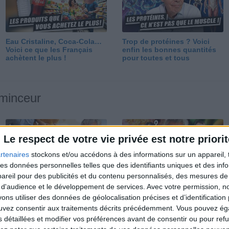
Eau Cristaline, Coca-Cola…
Trop de protéines ? Voici
Voici ce que les Français
enfin les bonnes quantités
achètent le plus !
pour toutes et tous
 minceur
Le respect de votre vie privée est notre priorit
rtenaires
stockons et/ou accédons à des informations sur un appareil, t
 des données personnelles telles que des identifiants uniques et des in
reil pour des publicités et du contenu personnalisés, des mesures de p
Perdre 10 kg : ma méthode
Et après la perte de poids ?
 d'audience et le développement de services.
Avec votre permission, n
est imparable
Je fais comment ?
s utiliser des données de géolocalisation précises et d’identification 
ouvez consentir aux traitements décrits précédemment. Vous pouvez é
s détaillées et modifier vos préférences avant de consentir ou pour ref