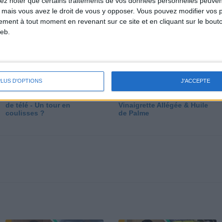
lez noter que certains traitements de vos données personnelles peuven
dé
 mais vous avez le droit de vous y opposer. Vous pouvez modifier vos 
tement à tout moment en revenant sur ce site et en cliquant sur le bouto
eb.
PLUS D'OPTIONS
J'ACCEPTE
Les secrets des émissions
Vos Questions : Bronzage,
de télé - Un tour en
Vinaigrette Allégée & Huile
coulisses ?
de Palme