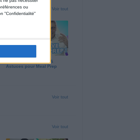
t ne pas nécessiter
préférences ou
Voir tout
n "Confidentialité"
Panga, Huile d'Olive &
Astuces pour Meal Prep
Voir tout
Voir tout