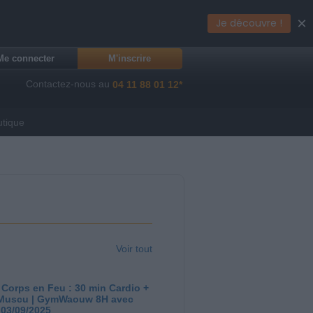
×
Je découvre !
Me connecter
M'inscrire
Contactez-nous au
04 11 88 01 12*
utique
Voir tout
 Corps en Feu : 30 min Cardio +
Muscu | GymWaouw 8H avec
 03/09/2025