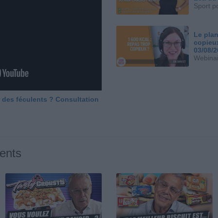
Sport p
Le plan
copieu
03/08/
Webinai
 des féculents ? Consultation
ents