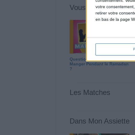
consentement.
Veuil
Vous m'avez deman
votre consentement,
retirer votre consen
en bas de la page W
Question/Réponse : Que
Manger Pendant le Ramadan
?
Les Matches
Dans Mon Assiette