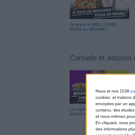
Je teste la MEILLEURE
PIZZA du MONDE !
Conseils et astuces
Nous et nos 1538
pa
cookies, et traitons
envoyées par un appa
La règle N°1 pour maigrir : le
contenu, des études
déficit calorique
et nous-mêmes pouvon
En cliquant, vous p
des informations plu