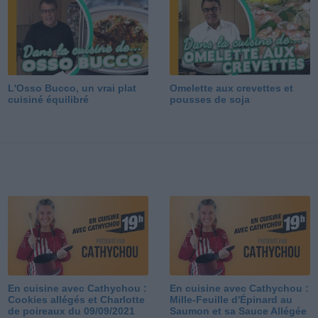
L'Osso Bucco, un vrai plat
Omelette aux crevettes et
cuisiné équilibré
pousses de soja
En cuisine avec Cathychou :
En cuisine avec Cathychou :
Cookies allégés et Charlotte
Mille-Feuille d'Épinard au
de poireaux du 09/09/2021
Saumon et sa Sauce Allégée