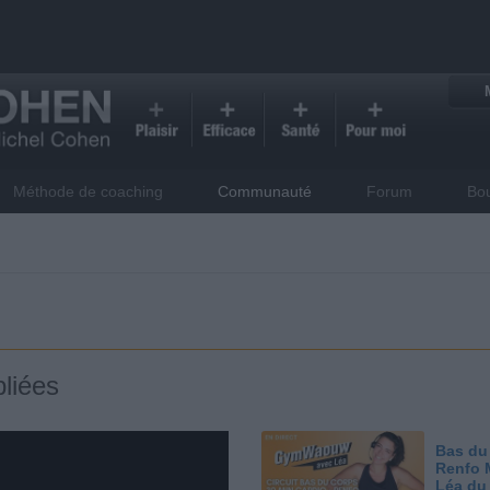
Méthode de coaching
Communauté
Forum
Bo
liées
Bas du
Renfo 
Léa du