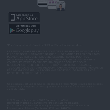
*Prix d'un appel local. Ouvert de 9H00 à 15h du lundi au vendredi.
LES TÉMOIGNAGES PRÉSENTÉS SONT DES EXPÉRIENCES INDIVIDUELLES.
ELLES NE SONT NI CARACTÉRISTIQUES, NI GARANTIES ET LES RÉSULTATS
PEUVENT VARIER D'UNE PERSONNE A L'AUTRE. COMME POUR TOUT
PROGRAMME DE RÉÉQUILIBRAGE ALIMENTAIRE, DES PLANS DE REPAS
CONTRÔLÉS ET DES EXERCICES PHYSIQUES RÉGULIERS SONT
NÉCESSAIRES POUR PERDRE DU POIDS À LONG TERME. DEMANDEZ
TOUJOURS L'AVIS DE VOTRE MÉDECIN TRAITANT AVANT D'ENTREPRENDRE UN
RÉGIME AMINCISSANT, UN PROGRAMME SPORTIF OU DE MODIFIER VOS
HABITUDES NUTRITIONNELLES.
Ce programme est une somme de conseils liés à l'alimentation et à la perte de poids
destinés au grand public et ne s'apparente en aucun cas à une consultation
médicale privée.
© 2026 copyright et éditeur ANXA / powered by ANXA
Reproduction totale ou partielle interdite sans accord préalable.
Anxa collecte et traite les données personnelles dans le respect de la loi
Informatique et Libertés (Déclaration CNIL No 1787863).