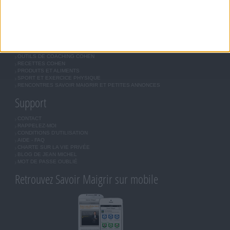
INSCRIPTION
Forum Savoir Maigrir
JE COMMENCE MON RÉGIME COHEN
MORAL, MOTIVATION ET RÉGIME SAVOIR MAIGRIR
QUESTIONS SUR LE RÉGIME SAVOIR MAIGRIR
OUTILS DE COACHING COHEN
RECETTES COHEN
PRODUITS ET ALIMENTS
SPORT ET EXERCICE PHYSIQUE
RENCONTRES SAVOIR MAIGRIR ET PETITES ANNONCES
Support
CONTACT
RAPPELEZ-MOI
CONDITIONS D'UTILISATION
AIDE - FAQ
CHARTE SUR LA VIE PRIVÉE
BLOG DE JEAN MICHEL
MOT DE PASSE OUBLIÉ
Retrouvez Savoir Maigrir sur mobile