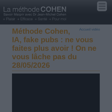
Méthode Cohen,
Accueil vidéo
IA, fake pubs : ne vous
faites plus avoir ! On ne
vous lâche pas du
28/05/2026