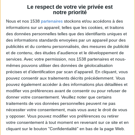
Webinaires en direct
Voir tout
Le respect de votre vie privée est
notre priorité
Chaque semaine, posez vos questions en live
en participant à des vidéo-conférences avec
Nous et nos 1538
partenaires
stockons et/ou accédons à des
Jean-Michel et les diététiciennes du
informations sur un appareil, telles que les cookies, et traitons
programme.
des données personnelles telles que des identifiants uniques et
des informations standards envoyées par un appareil pour des
publicités et du contenu personnalisés, des mesures de publicité
et de contenu, des études d'audience et le développement de
services.
Avec votre permission, nos 1538 partenaires et nous-
mêmes pouvons utiliser des données de géolocalisation
précises et d’identification par scan d'appareil. En cliquant, vous
pouvez consentir aux traitements décrits précédemment. Vous
pouvez également accéder à des informations plus détaillées et
modifier vos préférences avant de consentir ou pour refuser de
donner votre consentement.
Veuillez noter que certains
Peut-on remplacer la viande par des féculents
traitements de vos données personnelles peuvent ne pas
? Consultation diététique du 05/08/2026
nécessiter votre consentement, mais vous avez le droit de vous
y opposer. Vous pouvez modifier vos préférences ou retirer
votre consentement à tout moment en revenant sur ce site et en
cliquant sur le bouton "Confidentialité" en bas de la page Web.