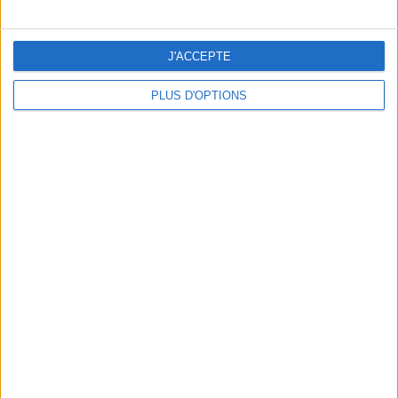
J'ACCEPTE
PLUS D'OPTIONS
DERNIÈRES VIDÉO
La charcuterie, est-ce
vraiment raisonnable
?
Décryptage des aliments
Peut-on remplacer la
viande par des
féculents ?
Consultation
diététique du
05/08/2026