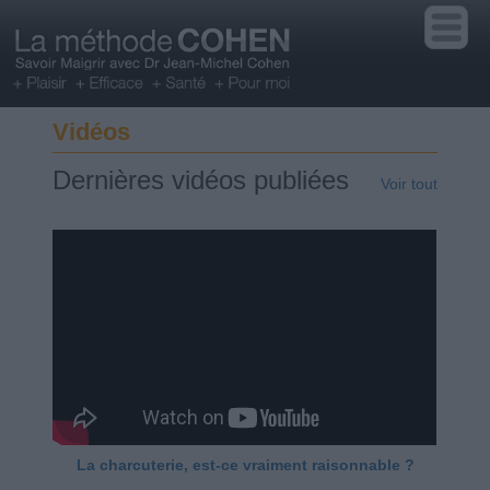
Vidéos
Dernières vidéos publiées
Voir tout
La charcuterie, est-ce vraiment raisonnable ?