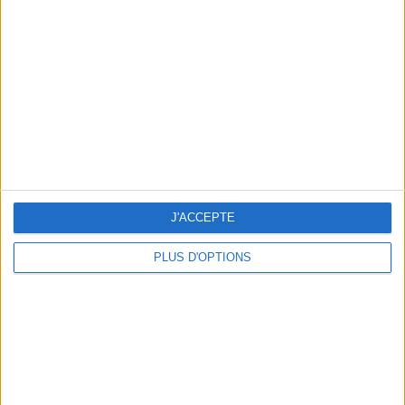
Vous m'avez demandé
Voir tout
J'ACCEPTE
PLUS D'OPTIONS
Question/Réponse : Que Manger Pendant le
Ramadan ?