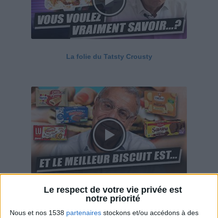
La folie du Tatsty Crousty
Le respect de votre vie privée est
Savane, LU, Pepito, Harrys... Que valent vraiment
notre priorité
ces gâteaux ?
Nous et nos 1538
partenaires
stockons et/ou accédons à des