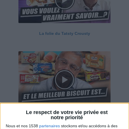
La folie du Tatsty Crousty
Le respect de votre vie privée est
Savane, LU, Pepito, Harrys... Que valent vraiment
notre priorité
ces gâteaux ?
Nous et nos 1538
partenaires
stockons et/ou accédons à des