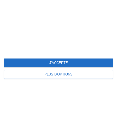
Vous m'avez demandé
Voir tout
J'ACCEPTE
PLUS D'OPTIONS
Question/Réponse : Que Manger Pendant le
Ramadan ?