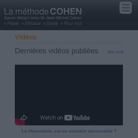
Vidéos
Dernières vidéos publiées
Voir tout
La charcuterie, est-ce vraiment raisonnable ?