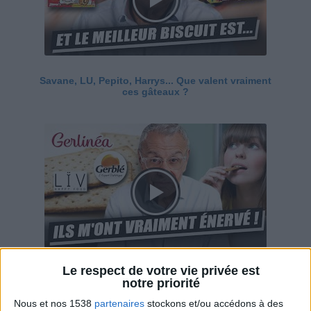
Savane, LU, Pepito, Harrys... Que valent vraiment
ces gâteaux ?
Le respect de votre vie privée est
Ces marques diététiques : c'est n'importe quoi !
notre priorité
Nous et nos 1538
partenaires
stockons et/ou accédons à des