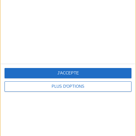
Vous m'avez demandé
Voir tout
J'ACCEPTE
PLUS D'OPTIONS
Question/Réponse : Que Manger Pendant le
Ramadan ?