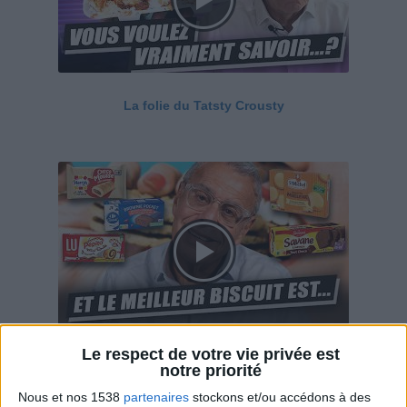
La folie du Tatsty Crousty
Le respect de votre vie privée est
Savane, LU, Pepito, Harrys... Que valent vraiment
notre priorité
ces gâteaux ?
Nous et nos 1538
partenaires
stockons et/ou accédons à des