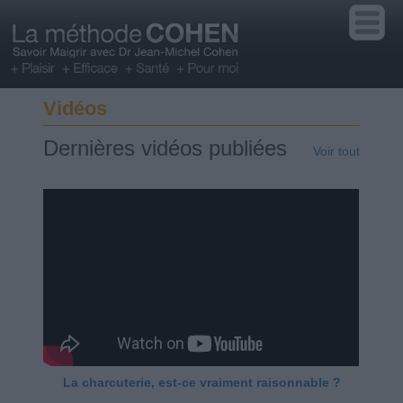
Vidéos
Dernières vidéos publiées
Voir tout
La charcuterie, est-ce vraiment raisonnable ?