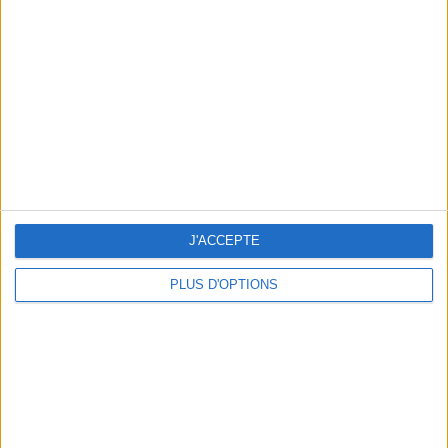
Vous m'avez demandé
Voir tout
J'ACCEPTE
PLUS D'OPTIONS
Question/Réponse : Que Manger Pendant le
Ramadan ?