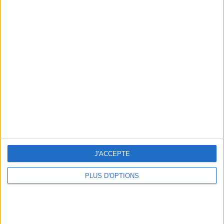
Votre bilan minceur
(env. 2
min)
un homme
Je suis
une femme
cm
Je mesure
J'ACCEPTE
kg
Je pèse
PLUS D'OPTIONS
kg
Je voudrais
peser