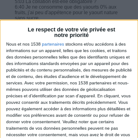
5:03 La collation est-elle obligatoire ?
6:40 Je ne consomme que des yaourts 0% aux
fruits, j'ai peu d'appétence pour le yaourt nature
sans sucre.
8:30 Des graines de courges ont quelles
équivalences ?
Le respect de votre vie privée est
8:56 Vous m'avez informé que je pouvais prendre
notre priorité
60 g de jambon le matin : à la place du sucré, est-
Nous et nos 1538
partenaires
stockons et/ou accédons à des
ce que je dois retirer les 60 g de protéines dans
informations sur un appareil, telles que les cookies, et traitons
la journée ?
9:41 Combien de calories pour un verre de 1,2 dl
des données personnelles telles que des identifiants uniques et
de rosé ?
des informations standards envoyées par un appareil pour des
10:38 Quelle serait la portion idéale pour pâte à
publicités et du contenu personnalisés, des mesures de publicité
la bolognaise ?
et de contenu, des études d'audience et le développement de
services.
Avec votre permission, nos 1538 partenaires et nous-
mêmes pouvons utiliser des données de géolocalisation
précises et d’identification par scan d'appareil. En cliquant, vous
pouvez consentir aux traitements décrits précédemment. Vous
Combien de kilos souhaitez-vous perdre ?
pouvez également accéder à des informations plus détaillées et
modifier vos préférences avant de consentir ou pour refuser de
Moins de
De 5 à 10
Plus de
donner votre consentement.
Veuillez noter que certains
5 kilos
kilos
10 kilos
traitements de vos données personnelles peuvent ne pas
nécessiter votre consentement, mais vous avez le droit de vous