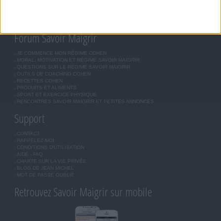
COMMUNAUTÉ
BOUTIQUE
LES LETTRES D'INFORMATION
INSCRIPTION
Forum Savoir Maigrir
JE COMMENCE MON RÉGIME COHEN
MORAL, MOTIVATION ET RÉGIME SAVOIR MAIGRIR
QUESTIONS SUR LE RÉGIME SAVOIR MAIGRIR
OUTILS DE COACHING COHEN
RECETTES COHEN
PRODUITS ET ALIMENTS
SPORT ET EXERCICE PHYSIQUE
RENCONTRES SAVOIR MAIGRIR ET PETITES ANNONCES
Support
CONTACT
RAPPELEZ-MOI
CONDITIONS D'UTILISATION
AIDE - FAQ
CHARTE SUR LA VIE PRIVÉE
BLOG DE JEAN MICHEL
MOT DE PASSE OUBLIÉ
Retrouvez Savoir Maigrir sur mobile