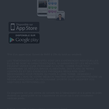
*Prix d'un appel local. Ouvert de 9H00 à 15h du lundi au vendredi.
LES TÉMOIGNAGES PRÉSENTÉS SONT DES EXPÉRIENCES INDIVIDUELLES.
ELLES NE SONT NI CARACTÉRISTIQUES, NI GARANTIES ET LES RÉSULTATS
PEUVENT VARIER D'UNE PERSONNE A L'AUTRE. COMME POUR TOUT
PROGRAMME DE RÉÉQUILIBRAGE ALIMENTAIRE, DES PLANS DE REPAS
CONTRÔLÉS ET DES EXERCICES PHYSIQUES RÉGULIERS SONT
NÉCESSAIRES POUR PERDRE DU POIDS À LONG TERME. DEMANDEZ
TOUJOURS L'AVIS DE VOTRE MÉDECIN TRAITANT AVANT D'ENTREPRENDRE UN
RÉGIME AMINCISSANT, UN PROGRAMME SPORTIF OU DE MODIFIER VOS
HABITUDES NUTRITIONNELLES.
Ce programme est une somme de conseils liés à l'alimentation et à la perte de poids
destinés au grand public et ne s'apparente en aucun cas à une consultation
médicale privée.
© 2026 copyright et éditeur ANXA / powered by ANXA