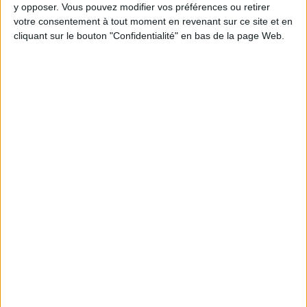
y opposer. Vous pouvez modifier vos préférences ou retirer
votre consentement à tout moment en revenant sur ce site et en
Webinaires en direct
cliquant sur le bouton "Confidentialité" en bas de la page Web.
Voir tout
Chaque semaine, posez vos questions en live
en participant à des vidéo-conférences avec
Jean-Michel et les diététiciennes du
programme.
Peut-on remplacer la viande par des féculents
? Consultation diététique du 05/08/2026