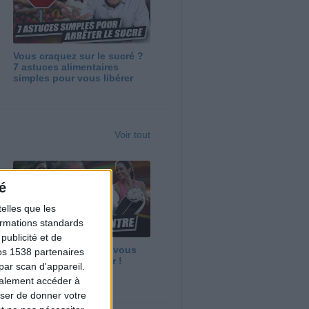
Vous craquez sur le sucré ?
7 astuces alimentaires
simples pour vous libérer
Voir tout
é
elles que les
formations standards
ublicité et de
Maigrir vite ? Ce que vous
os 1538 partenaires
devez vraiment savoir !
par scan d'appareil.
galement accéder à
user de donner votre