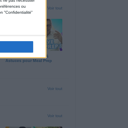
t ne pas nécessiter
préférences ou
Voir tout
n "Confidentialité"
Panga, Huile d'Olive &
Astuces pour Meal Prep
Voir tout
Voir tout