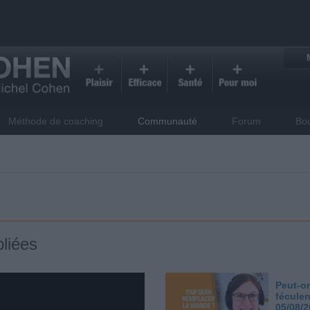
Méthode de coaching
Communauté
Forum
Bo
liées
Peut-on
féculen
05/08/