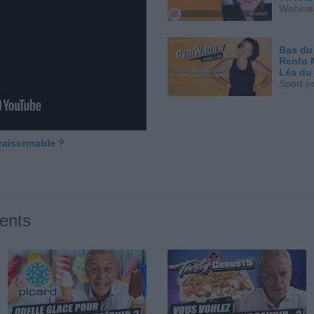
Webinai
Bas du
Renfo 
Léa du
Sport p
 raisonnable ?
ents