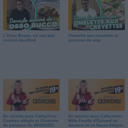
L'Osso Bucco, un vrai plat
Omelette aux crevettes et
cuisiné équilibré
pousses de soja
En cuisine avec Cathychou :
En cuisine avec Cathychou :
Cookies allégés et Charlotte
Mille-Feuille d'Épinard au
de poireaux du 09/09/2021
Saumon et sa Sauce Allégée