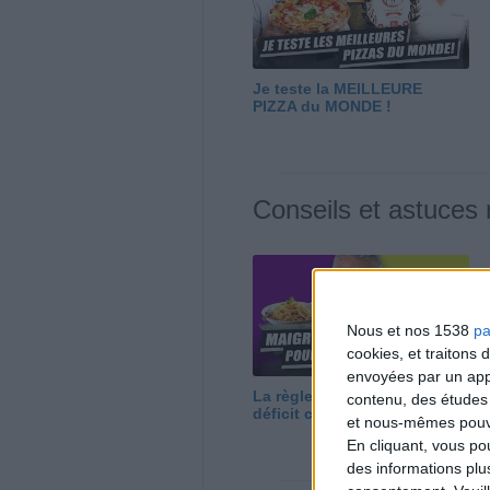
Je teste la MEILLEURE
PIZZA du MONDE !
Conseils et astuces
Nous et nos 1538
pa
cookies, et traitons
envoyées par un appa
La règle N°1 pour maigrir : le
contenu, des études
déficit calorique
et nous-mêmes pouvon
En cliquant, vous p
des informations plu