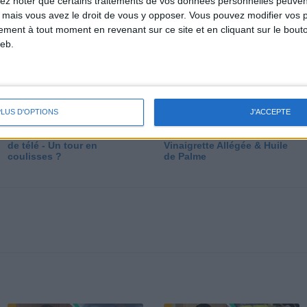
lez noter que certains traitements de vos données personnelles peuven
dé
 mais vous avez le droit de vous y opposer. Vous pouvez modifier vos 
tement à tout moment en revenant sur ce site et en cliquant sur le bouto
eb.
PLUS D'OPTIONS
J'ACCEPTE
Les secrets des émissions
Vos Questions : Bronzage,
de télé - Un tour en
Vinaigrette Allégée & Huile
coulisses ?
de Palme