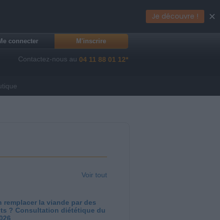
×
Je découvre !
Me connecter
M'inscrire
Contactez-nous au
04 11 88 01 12*
utique
Voir tout
 remplacer la viande par des
ts ? Consultation diététique du
2026