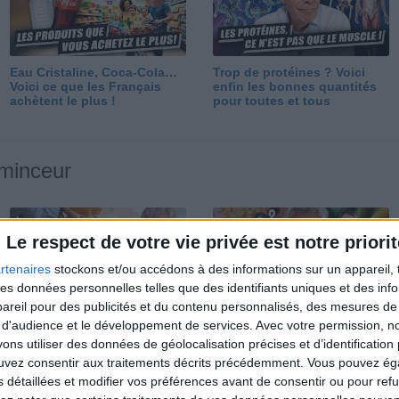
Eau Cristaline, Coca-Cola…
Trop de protéines ? Voici
Voici ce que les Français
enfin les bonnes quantités
achètent le plus !
pour toutes et tous
 minceur
Le respect de votre vie privée est notre priorit
rtenaires
stockons et/ou accédons à des informations sur un appareil, t
 des données personnelles telles que des identifiants uniques et des in
reil pour des publicités et du contenu personnalisés, des mesures de p
Perdre 10 kg : ma méthode
Et après la perte de poids ?
 d'audience et le développement de services.
Avec votre permission, n
est imparable
Je fais comment ?
s utiliser des données de géolocalisation précises et d’identification 
ouvez consentir aux traitements décrits précédemment. Vous pouvez é
s détaillées et modifier vos préférences avant de consentir ou pour ref