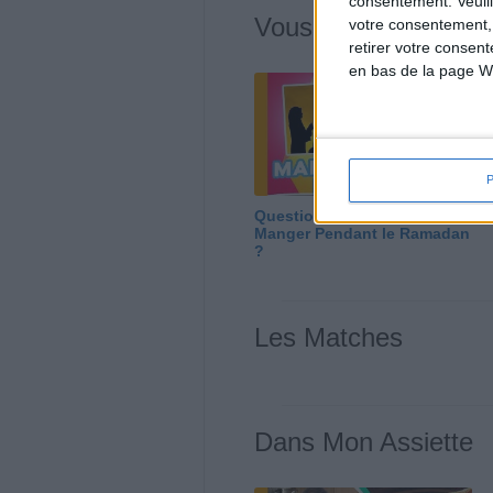
consentement.
Veuil
Vous m'avez deman
votre consentement,
retirer votre consen
en bas de la page W
Question/Réponse : Que
Manger Pendant le Ramadan
?
Les Matches
Dans Mon Assiette