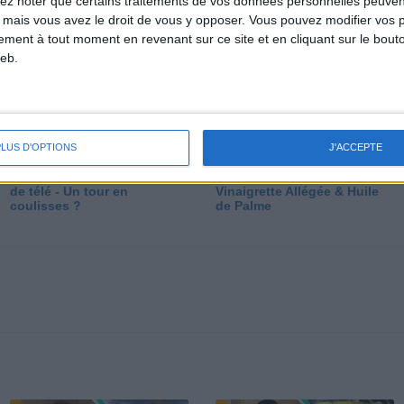
lez noter que certains traitements de vos données personnelles peuven
dé
 mais vous avez le droit de vous y opposer. Vous pouvez modifier vos 
tement à tout moment en revenant sur ce site et en cliquant sur le bouto
eb.
PLUS D'OPTIONS
J'ACCEPTE
Les secrets des émissions
Vos Questions : Bronzage,
de télé - Un tour en
Vinaigrette Allégée & Huile
coulisses ?
de Palme