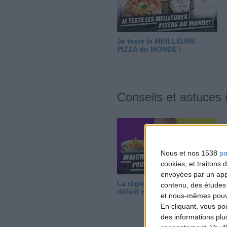
Je teste la MEILLEURE
PIZZA du MONDE !
Conseils et astuces
Nous et nos 1538
pa
cookies, et traitons
envoyées par un appa
La règle N°1 pour maigrir : le
contenu, des études
déficit calorique
et nous-mêmes pouvon
En cliquant, vous p
des informations plu