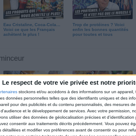
Eau Cristaline, Coca-Cola…
Trop de protéines ? Voici
Voici ce que les Français
enfin les bonnes quantités
achètent le plus !
pour toutes et tous
 minceur
Le respect de votre vie privée est notre priorit
rtenaires
stockons et/ou accédons à des informations sur un appareil, t
 des données personnelles telles que des identifiants uniques et des in
reil pour des publicités et du contenu personnalisés, des mesures de p
Perdre 10 kg : ma méthode
Et après la perte de poids ?
 d'audience et le développement de services.
Avec votre permission, n
est imparable
Je fais comment ?
s utiliser des données de géolocalisation précises et d’identification 
ouvez consentir aux traitements décrits précédemment. Vous pouvez é
s détaillées et modifier vos préférences avant de consentir ou pour ref