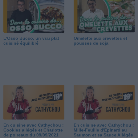
L'Osso Bucco, un vrai plat
Omelette aux crevettes et
cuisiné équilibré
pousses de soja
En cuisine avec Cathychou :
En cuisine avec Cathychou :
Cookies allégés et Charlotte
Mille-Feuille d'Épinard au
de poireaux du 09/09/2021
Saumon et sa Sauce Allégée