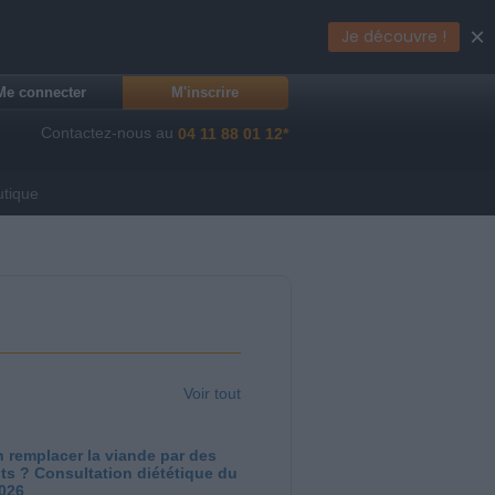
×
Je découvre !
Me connecter
M'inscrire
Contactez-nous au
04 11 88 01 12*
utique
Voir tout
 remplacer la viande par des
ts ? Consultation diététique du
2026