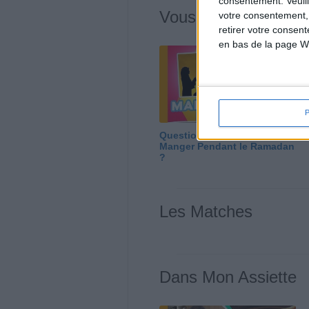
consentement.
Veuil
Vous m'avez deman
votre consentement,
retirer votre consen
en bas de la page W
Question/Réponse : Que
Manger Pendant le Ramadan
?
Les Matches
Dans Mon Assiette