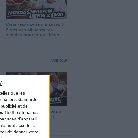
Vous craquez sur le sucré ?
7 astuces alimentaires
simples pour vous libérer
Voir tout
é
elles que les
formations standards
ublicité et de
Maigrir vite ? Ce que vous
os 1538 partenaires
devez vraiment savoir !
par scan d'appareil.
galement accéder à
user de donner votre