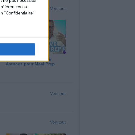
t ne pas nécessiter
préférences ou
Voir tout
n "Confidentialité"
Panga, Huile d'Olive &
Astuces pour Meal Prep
Voir tout
Voir tout