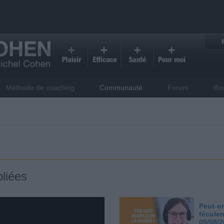
Méthode de coaching
Communauté
Forum
Bo
liées
Peut-on
féculen
05/08/