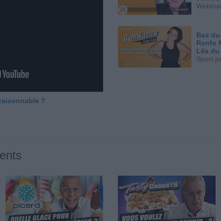
Webinai
Bas du
Renfo 
Léa du
Sport p
 raisonnable ?
ents