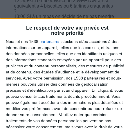
12:24 Est-ce que 4 Wasa ou 2 WEETABIX est
équivalent à 4 biscottes ou 6 tartines craquantes
?
13:06 Si à un repas on décide de ne pas prendre
des féculents, est-ce grave ?
15:22 Quelle quantité de fromage type
Le respect de votre vie privée est
Philadelphia ou St Moret est autorisée pour un
notre priorité
régime à 1400 ?
Nous et nos 1538
partenaires
stockons et/ou accédons à des
16:23 Sachant que je ne mange ni viande ni
poisson, je mange des œufs, quelle équivalence
informations sur un appareil, telles que les cookies, et traitons
je peux faire ? Où trouver dans le tableau de
des données personnelles telles que des identifiants uniques et
l'équivalence ?
des informations standards envoyées par un appareil pour des
18:02 Que faire quand on a craqué pour du pain
publicités et du contenu personnalisés, des mesures de publicité
?
et de contenu, des études d'audience et le développement de
services.
Avec votre permission, nos 1538 partenaires et nous-
mêmes pouvons utiliser des données de géolocalisation
précises et d’identification par scan d'appareil. En cliquant, vous
pouvez consentir aux traitements décrits précédemment. Vous
Combien de kilos souhaitez-vous perdre ?
pouvez également accéder à des informations plus détaillées et
modifier vos préférences avant de consentir ou pour refuser de
Moins de
De 5 à 10
Plus de
donner votre consentement.
Veuillez noter que certains
5 kilos
kilos
10 kilos
traitements de vos données personnelles peuvent ne pas
nécessiter votre consentement, mais vous avez le droit de vous