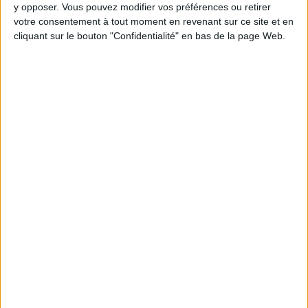
y opposer. Vous pouvez modifier vos préférences ou retirer
votre consentement à tout moment en revenant sur ce site et en
Webinaires en direct
cliquant sur le bouton "Confidentialité" en bas de la page Web.
Voir tout
Chaque semaine, posez vos questions en live
en participant à des vidéo-conférences avec
Jean-Michel et les diététiciennes du
programme.
Peut-on remplacer la viande par des féculents
? Consultation diététique du 05/08/2026