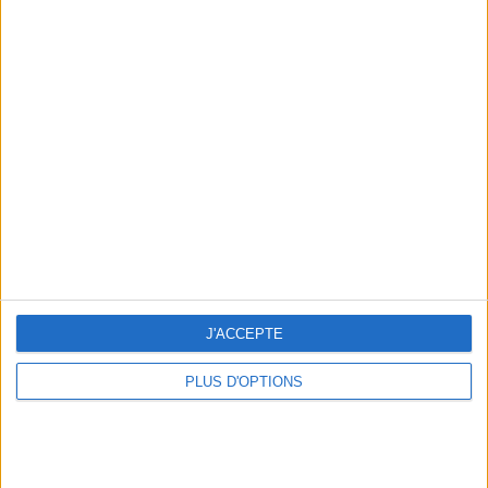
Votre bilan minceur
(env. 2
min)
un homme
Je suis
une femme
cm
Je mesure
J'ACCEPTE
kg
Je pèse
PLUS D'OPTIONS
kg
Je voudrais
peser