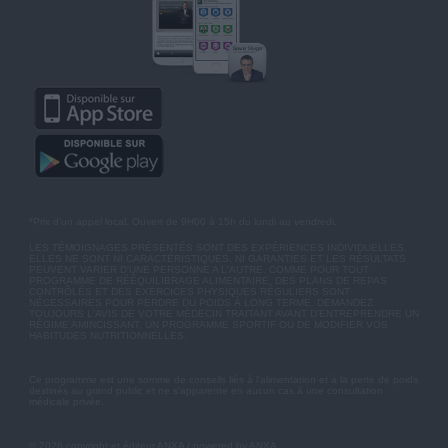
*Prix d'un appel local. Ouvert de 9H00 à 15h du lundi au vendredi.
LES TÉMOIGNAGES PRÉSENTÉS SONT DES EXPÉRIENCES INDIVIDUELLES.
ELLES NE SONT NI CARACTÉRISTIQUES, NI GARANTIES ET LES RÉSULTATS
PEUVENT VARIER D'UNE PERSONNE A L'AUTRE. COMME POUR TOUT
PROGRAMME DE RÉÉQUILIBRAGE ALIMENTAIRE, DES PLANS DE REPAS
CONTRÔLÉS ET DES EXERCICES PHYSIQUES RÉGULIERS SONT
NÉCESSAIRES POUR PERDRE DU POIDS À LONG TERME. DEMANDEZ
TOUJOURS L'AVIS DE VOTRE MÉDECIN TRAITANT AVANT D'ENTREPRENDRE UN
RÉGIME AMINCISSANT, UN PROGRAMME SPORTIF OU DE MODIFIER VOS
HABITUDES NUTRITIONNELLES.
Ce programme est une somme de conseils liés à l'alimentation et à la perte de poids
destinés au grand public et ne s'apparente en aucun cas à une consultation
médicale privée.
© 2026 copyright et éditeur ANXA / powered by ANXA