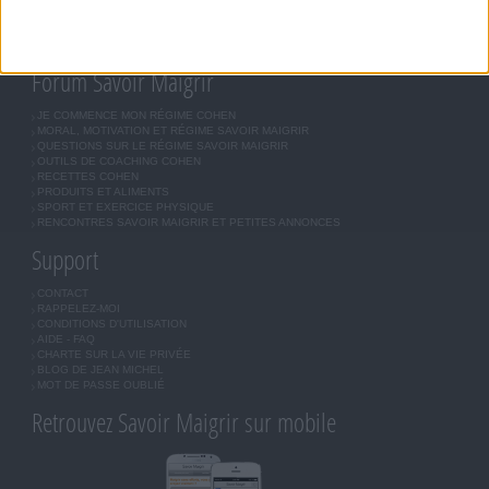
BOUTIQUE
LES LETTRES D'INFORMATION
INSCRIPTION
Forum Savoir Maigrir
JE COMMENCE MON RÉGIME COHEN
MORAL, MOTIVATION ET RÉGIME SAVOIR MAIGRIR
QUESTIONS SUR LE RÉGIME SAVOIR MAIGRIR
OUTILS DE COACHING COHEN
RECETTES COHEN
PRODUITS ET ALIMENTS
SPORT ET EXERCICE PHYSIQUE
RENCONTRES SAVOIR MAIGRIR ET PETITES ANNONCES
Support
CONTACT
RAPPELEZ-MOI
CONDITIONS D'UTILISATION
AIDE - FAQ
CHARTE SUR LA VIE PRIVÉE
BLOG DE JEAN MICHEL
MOT DE PASSE OUBLIÉ
Retrouvez Savoir Maigrir sur mobile