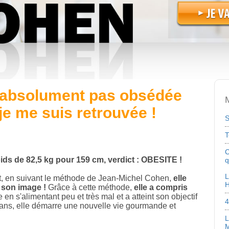
s absolument pas obsédée
M
je me suis retrouvée !
S
T
C
poids de 82,5 kg pour 159 cm, verdict : OBESITE !
q
L
 en suivant le méthode de Jean-Michel Cohen,
elle
 son image !
Grâce à cette méthode,
elle a compris
 en s'alimentant peu et très mal et a atteint son objectif
4
50 ans, elle démarre une nouvelle vie gourmande et
L
M