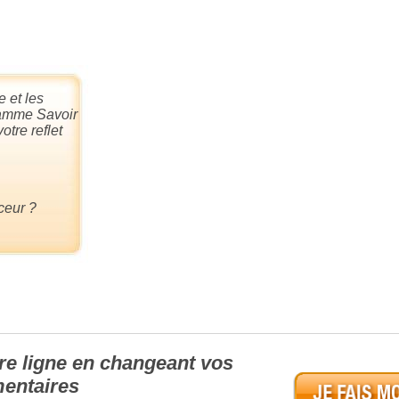
 et les
ramme Savoir
otre reflet
ceur ?
re ligne en changeant vos
mentaires