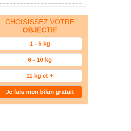
CHOISISSEZ VOTRE
OBJECTIF
1 - 5 kg
6 - 10 kg
11 kg et +
Je fais mon bilan gratuit