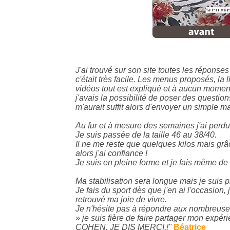
J'ai trouvé sur son site toutes les réponse
c'était très facile. Les menus proposés, la l
vidéos tout est expliqué et à aucun moment 
j'avais la possibilité de poser des questio
m'aurait suffit alors d'envoyer un simple ma
Au fur et à mesure des semaines j'ai perdu
Je suis passée de la taille 46 au 38/40.
Il ne me reste que quelques kilos mais grâc
alors j'ai confiance !
Je suis en pleine forme et je fais même de 
Ma stabilisation sera longue mais je suis p
Je fais du sport dès que j'en ai l'occasion, 
retrouvé ma joie de vivre.
Je n'hésite pas à répondre aux nombreuse
» je suis fière de faire partager mon exp
COHEN. JE DIS MERCI.!"
Béatrice