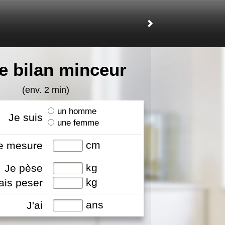
e bilan minceur
(env. 2 min)
un homme
Je suis
une femme
cm
e mesure
kg
Je pèse
kg
ais peser
ans
J'ai