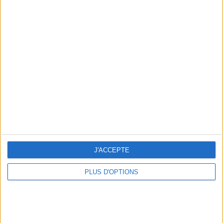
personnes et aujourd'hui, c'est vous
qui allez en profiter.
Retrouvez la méthode sur
Rejoignez la communauté Savoir Maigrir sur Facebook et
suivez les dernières nouveautés
J'ACCEPTE
PLUS D'OPTIONS
Retrouvez toutes les vidéos et l'actu de votre coach grâce à
sa chaîne Youtube