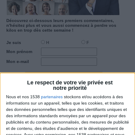
Découvrez ci-dessous leurs premiers commentaires,
n'hésitez plus et vous aussi commencez à perdre vos
kilos en
trop dès cette semaine !
Je suis
H
F
Mon prénom
Mon e-mail
Le respect de votre vie privée est
notre priorité
Nous et nos 1538
partenaires
stockons et/ou accédons à des
informations sur un appareil, telles que les cookies, et traitons
des données personnelles telles que des identifiants uniques et
des informations standards envoyées par un appareil pour des
copine de régime
publicités et du contenu personnalisés, des mesures de publicité
et de contenu, des études d'audience et le développement de
services.
Avec votre permission, nos 1538 partenaires et nous-