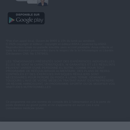
*Prix d'un appel local. Ouvert de 9H00 à 15h du lundi au vendredi.
© 2026 copyright et éditeur : copyright et éditeur ANXA / powered by ANXA
Reproduction totale ou partielle interdite sans accord préalable. Anxa collecte et
traite les données personnelles dans le respect de la loi Informatique et Libertés
(Déclaration CNIL No 1787863).
LES TÉMOIGNAGES PRÉSENTÉS SONT DES EXPÉRIENCES INDIVIDUELLES.
ELLES NE SONT NI CARACTÉRISTIQUES, NI GARANTIES ET LES RÉSULTATS
PEUVENT VARIER D'UNE PERSONNE A L'AUTRE. COMME POUR TOUT
PROGRAMME DE RÉÉQUILIBRAGE ALIMENTAIRE, DES PLANS DE REPAS
CONTRÔLÉS ET DES EXERCICES PHYSIQUES RÉGULIERS SONT
NÉCESSAIRES POUR PERDRE DU POIDS À LONG TERME. DEMANDEZ
TOUJOURS L'AVIS DE VOTRE MÉDECIN TRAITANT AVANT D'ENTREPRENDRE
UN RÉGIME AMINCISSANT, UN PROGRAMME SPORTIF OU DE MODIFIER VOS
HABITUDES NUTRITIONNELLES.
Ce programme est une somme de conseils liés à l'alimentation et à la perte de
poids destinés au grand public et ne s'apparente en aucun cas à une
consultation médicale privée.
© 2026 copyright et éditeur ANXA / powered by ANXA
Reproduction totale ou partielle interdite sans accord préalable.
Anxa collecte et traite les données personnelles dans le respect de la loi