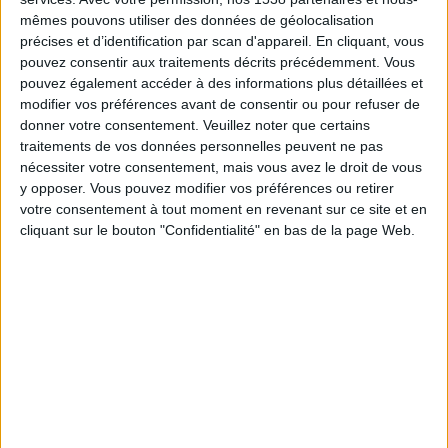
Les messages postés sur ce forum représentent l’opinion
mêmes pouvons utiliser des données de géolocalisation
individuelle de Membres qui suivent la Méthode Cohen. Ils
précises et d’identification par scan d'appareil. En cliquant, vous
ne sont aucunement représentatifs de l’opinion de Jean-
pouvez consentir aux traitements décrits précédemment. Vous
Michel Cohen, ni des pratiques commerciales de la Méthode
pouvez également accéder à des informations plus détaillées et
Cohen ou de la société ANXA.
modifier vos préférences avant de consentir ou pour refuser de
Si vous avez souscrit à un abonnement et que vous avez
une question concernant celui-ci, contactez-nous au
04 11
donner votre consentement.
Veuillez noter que certains
88 01 12
.
traitements de vos données personnelles peuvent ne pas
nécessiter votre consentement, mais vous avez le droit de vous
y opposer. Vous pouvez modifier vos préférences ou retirer
votre consentement à tout moment en revenant sur ce site et en
par
JACQUEMINET
Posté le 23-07-
cliquant sur le bouton "Confidentialité" en bas de la page Web.
MARIE ODILE (29)
2010 à 09:24
bonjour, je cherche une copine de régime pour
commencer le 2 août.Je vis dans le finistère et je viens
d'avoir un troisième enfant le 10 février
dernier.Actuellement en congé parental donc je ne veux
pas que mes kilos s'installent déffinitivement.Bonne
journée.
merci
Retour au forum