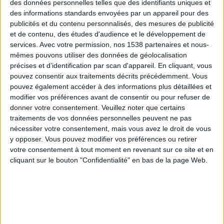
des données personnelles telles que des identifiants uniques et
Savoir Maigrir
des informations standards envoyées par un appareil pour des
Vos commentaires sur les
e-mails et vidéos que
publicités et du contenu personnalisés, des mesures de publicité
vous envoie Jean-Michel
et de contenu, des études d'audience et le développement de
Cohen.
services.
Avec votre permission, nos 1538 partenaires et nous-
mêmes pouvons utiliser des données de géolocalisation
Recettes
1421
20114
précises et d’identification par scan d'appareil. En cliquant, vous
Vos commentaires sur les
recettes et les repas du
pouvez consentir aux traitements décrits précédemment. Vous
programme.
pouvez également accéder à des informations plus détaillées et
modifier vos préférences avant de consentir ou pour refuser de
Produits et aliments
768
6548
donner votre consentement.
Veuillez noter que certains
Où trouver et que penser
traitements de vos données personnelles peuvent ne pas
des produits
nécessiter votre consentement, mais vous avez le droit de vous
recommandés par Jean-
Michel Cohen ?
y opposer. Vous pouvez modifier vos préférences ou retirer
votre consentement à tout moment en revenant sur ce site et en
cliquant sur le bouton "Confidentialité" en bas de la page Web.
Sport et exercice
653
20326
physique
Tout ce qui concerne les
activités physiques du
programme.
LA COMMUNAUTÉ
SUJETS
MESSAGES