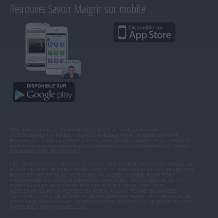
Retrouvez Savoir Maigrir sur mobile
*Prix d'un appel local. Ouvert de 9H00 à 15h du lundi au vendredi.
© 2026 copyright et éditeur : copyright et éditeur ANXA / powered by ANXA
Reproduction totale ou partielle interdite sans accord préalable. Anxa collecte et
traite les données personnelles dans le respect de la loi Informatique et Libertés
(Déclaration CNIL No 1787863).
LES TÉMOIGNAGES PRÉSENTÉS SONT DES EXPÉRIENCES INDIVIDUELLES.
ELLES NE SONT NI CARACTÉRISTIQUES, NI GARANTIES ET LES RÉSULTATS
PEUVENT VARIER D'UNE PERSONNE A L'AUTRE. COMME POUR TOUT
PROGRAMME DE RÉÉQUILIBRAGE ALIMENTAIRE, DES PLANS DE REPAS
CONTRÔLÉS ET DES EXERCICES PHYSIQUES RÉGULIERS SONT
NÉCESSAIRES POUR PERDRE DU POIDS À LONG TERME. DEMANDEZ
TOUJOURS L'AVIS DE VOTRE MÉDECIN TRAITANT AVANT D'ENTREPRENDRE
UN RÉGIME AMINCISSANT, UN PROGRAMME SPORTIF OU DE MODIFIER VOS
HABITUDES NUTRITIONNELLES.