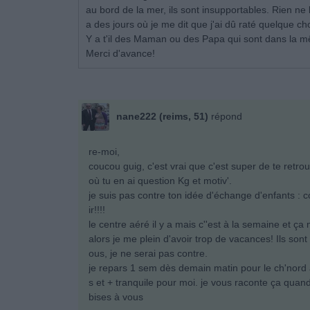
au bord de la mer, ils sont insupportables. Rien ne le
a des jours où je me dit que j'ai dû raté quelque c
Y a t'il des Maman ou des Papa qui sont dans la mê
Merci d'avance!
nane222 (reims, 51)
répond
re-moi,
coucou guig, c'est vrai que c'est super de te retrou
où tu en ai question Kg et motiv'.
je suis pas contre ton idée d'échange d'enfants : c
ir!!!!
le centre aéré il y a mais c''est à la semaine et ç
alors je me plein d'avoir trop de vacances! Ils son
ous, je ne serai pas contre.
je repars 1 sem dès demain matin pour le ch'nord
s et + tranquile pour moi. je vous raconte ça quand
bises à vous