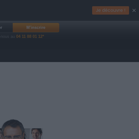
×
Je découvre !
er
M'inscrire
-nous au
04 11 88 01 12*