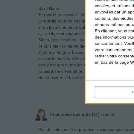
cookies, et traitons
Salut Nane !
envoyées par un appa
Te revoilà, me revoili ! Je vis souvent la même cho
contenu, des études
ur activité pour ne pas qu'ils s'ennuient mais voilà. 
et nous-mêmes pouvon
s (ou juste une petite ballade, tranquilles. . .)Bref
En cliquant, vous p
s. . .et ils sont contents !
des informations plu
Sinon, pour souffler, t'as pas un centre aéré pas lo
consentement.
Veuil
Je suis bien contente de te relire !
votre consentement,
Je te fais de gros bisous ! Courage. Je pense que c'
retirer votre consen
de garde mais tu n'as jamais de VRAIES vacances, t
en bas de la page W
vois c'est que tu me les envoies un peu et après je t
j'avais juste envie de te parler un peu. . .
Bonne soirée. A bientôt !!!
Framboise des bois (97)
répond
Pas de solutions à te proposer mais quelques quest