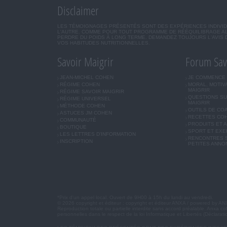
Disclaimer
LES TÉMOIGNAGES PRÉSENTÉS SONT DES EXPÉRIENCES INDIVIDU
L'AUTRE. COMME POUR TOUT PROGRAMME DE RÉÉQUILIBRAGE AL
PERDRE DU POIDS À LONG TERME. DEMANDEZ TOUJOURS L'AVIS 
VOS HABITUDES NUTRITIONNELLES.
Savoir Maigrir
Forum Sav
JEAN-MICHEL COHEN
JE COMMENCE
RÉGIME COHEN
MORAL, MOTIV
MAIGRIR
RÉGIME SAVOIR MAIGRIR
QUESTIONS SU
RÉGIME UNIVERSEL
MAIGRIR
MÉTHODE COHEN
OUTILS DE CO
ASTUCES JM COHEN
RECETTES CO
COMMUNAUTÉ
PRODUITS ET 
BOUTIQUE
SPORT ET EXE
LES LETTRES D'INFORMATION
RENCONTRES S
INSCRIPTION
PETITES ANNO
*Prix d'un appel local. Ouvert de 9H00 à 15h du lundi au vendredi.
© 2026 copyright et éditeur : copyright et éditeur ANXA / powered by A
Reproduction totale ou partielle interdite sans accord préalable. Anxa col
personnelles dans le respect de la loi Informatique et Libertés (Déclara