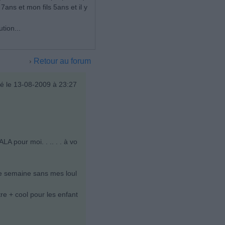
 7ans et mon fils 5ans et il y
tion...
Retour au forum
é le 13-08-2009 à 23:27
A pour moi. . .. . . à vo
une semaine sans mes loul
e + cool pour les enfant