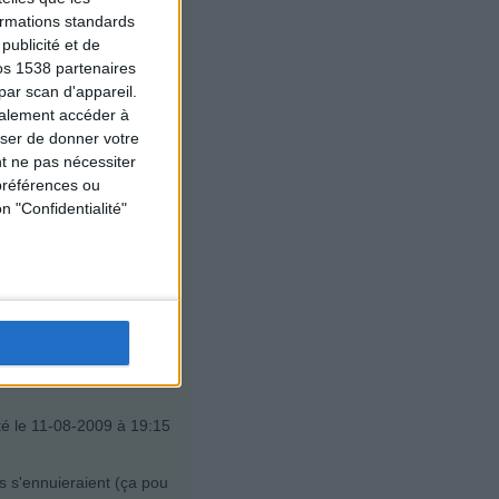
formations standards
ublicité et de
ns. On prévoit activité s
os 1538 partenaires
 de les laisser tranquille
par scan d'appareil.
ont télé, lego, coloriage
galement accéder à
user de donner votre
t ne pas nécessiter
préférences ou
pas à trouver de solution
n "Confidentialité"
 la seule solution que je
.Je ne t'aide pas trop mais
é le 11-08-2009 à 19:15
ls s'ennuieraient (ça pou