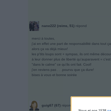
nane222 (reims, 51)
répond
merci à toutes,
j'ai en effet une part de responsabilité dans tout ça
alors ça va déjà mieux!
les p'tits loups sont + sympas, ils ont même découv
à leur donner plus de liberté qu'auparavent = c'est 
"dans le calme" ce qu'ils ont fait. Cool!
j'en reviens pas . . .pourvu que ça dure!
bises à vous et bonne soirée
guig67 (67)
répond
Nous et nos 1538
pa