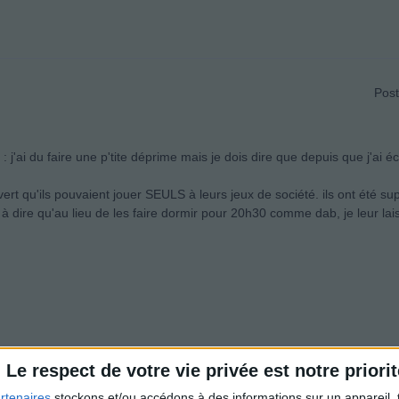
Post
 : j'ai du faire une p'tite déprime mais je dois dire que depuis que j'ai é
ert qu'ils pouvaient jouer SEULS à leurs jeux de société. ils ont été sup
à dire qu'au lieu de les faire dormir pour 20h30 comme dab, je leur lais
Le respect de votre vie privée est notre priorit
Post
rtenaires
stockons et/ou accédons à des informations sur un appareil, t