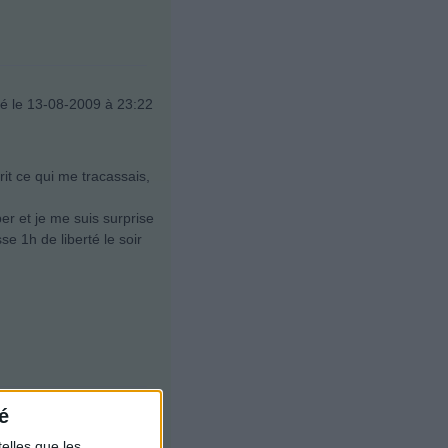
é le 13-08-2009 à 23:22
crit ce qui me tracassais,
er et je me suis surprise
se 1h de liberté le soir
é
é le 13-08-2009 à 21:18
elles que les