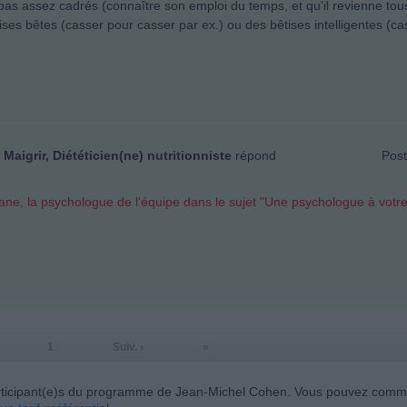
t pas assez cadrés (connaître son emploi du temps, et qu'il revienne tous
tises bêtes (casser pour casser par ex.) ou des bêtises intelligentes (c
Maigrir, Diététicien(ne) nutritionniste
répond
Post
iane, la psychologue de l'équipe dans le sujet "Une psychologue à votre
1
Suiv. ›
»
x participant(e)s du programme de Jean-Michel Cohen. Vous pouvez com