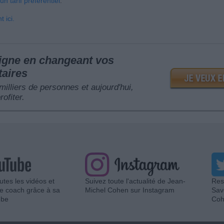
n tarif préférentiel
.
 ici.
ligne en changeant vos
taires
 milliers de personnes et aujourd'hui,
rofiter.
utes les vidéos et
Suivez toute l'actualité de Jean-
Res
re coach grâce à sa
Michel Cohen sur Instagram
Sav
ube
Coh