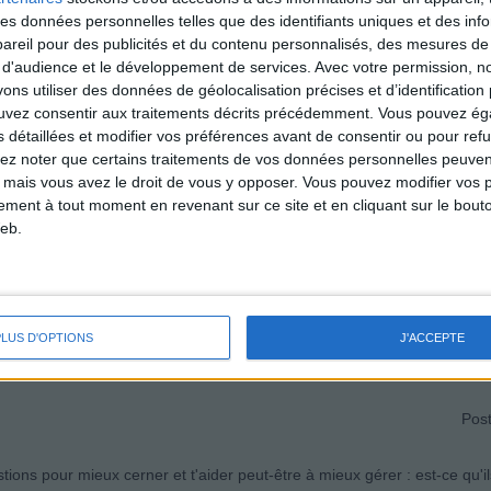
 des données personnelles telles que des identifiants uniques et des in
reil pour des publicités et du contenu personnalisés, des mesures de p
se que toi. . . Perso, je pense que je devance beaucoup trop leurs besoi
 d'audience et le développement de services.
Avec votre permission, n
. .ils ne sont pas satisfaits. Alors parfois, on essaie de ne rien prévoir et
s utiliser des données de géolocalisation précises et d’identification 
, des choses simples : peinture, gâteau. . . voir RIEN DU TOUT et ils se f
ouvez consentir aux traitements décrits précédemment. Vous pouvez é
s détaillées et modifier vos préférences avant de consentir ou pour ref
in ?
lez noter que certains traitements de vos données personnelles peuven
 mais vous avez le droit de vous y opposer. Vous pouvez modifier vos 
est pas si cool d'avoir toutes les vacances scolaires : certes, tu n'as 
tement à tout moment en revenant sur ce site et en cliquant sur le bouto
oute seule à la maison à glander un peu. . .YES ! ça fait du bien ! Bon
eb.
e laisse les miens !!!. . ...Hi ! Hi! Hi ! Tu y perds un peu au change. . 
PLUS D'OPTIONS
J'ACCEPTE
Post
ions pour mieux cerner et t'aider peut-être à mieux gérer : est-ce qu'i