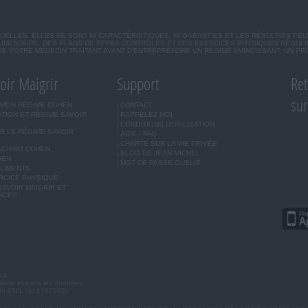
ELLES. ELLES NE SONT NI CARACTÉRISTIQUES, NI GARANTIES ET LES RÉSULTATS PEU
IMENTAIRE, DES PLANS DE REPAS CONTRÔLÉS ET DES EXERCICES PHYSIQUES RÉGUL
DE VOTRE MÉDECIN TRAITANT AVANT D'ENTREPRENDRE UN RÉGIME AMINCISSANT, UN P
oir Maigrir
Support
Ret
su
 MON RÉGIME COHEN
CONTACT
ATION ET RÉGIME SAVOIR
RAPPELEZ-MOI
CONDITIONS D'UTILISATION
R LE RÉGIME SAVOIR
AIDE - FAQ
CHARTE SUR LA VIE PRIVÉE
ACHING COHEN
BLOG DE JEAN MICHEL
HEN
MOT DE PASSE OUBLIÉ
ALIMENTS
RCICE PHYSIQUE
AVOIR MAIGRIR ET
NCES
NXA
lecte et traite les données
tion CNIL No 1787863).