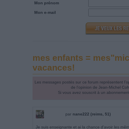
Mon prénom
Mon e-mail
mes enfants = mes"micr
vacances!
Les messages postés sur ce forum représentent l’op
de l’opinion de Jean-Michel Co
Si vous avez souscrit à un abonnement
par
nane222 (reims, 51)
Je suis enseignante et ai la chance d'avoir les mê