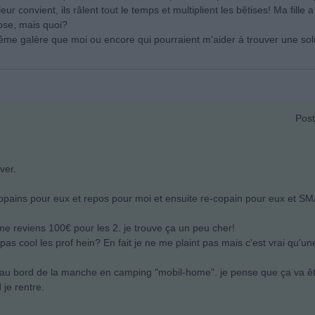
ur convient, ils râlent tout le temps et multiplient les bêtises! Ma fille a
hose, mais quoi?
me galère que moi ou encore qui pourraient m'aider à trouver une solu
Post
ver.
opains pour eux et repos pour moi et ensuite re-copain pour eux et SMAL
a me reviens 100€ pour les 2. je trouve ça un peu cher!
t pas cool les prof hein? En fait je ne me plaint pas mais c'est vrai qu'
 au bord de la manche en camping "mobil-home". je pense que ça va êtr
 je rentre.