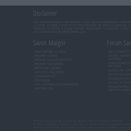
Disclaimer
LES TÉMOIGNAGES PRÉSENTÉS SONT DES EXPÉRIENCES INDIVIDU
L'AUTRE. COMME POUR TOUT PROGRAMME DE RÉÉQUILIBRAGE AL
PERDRE DU POIDS À LONG TERME. DEMANDEZ TOUJOURS L'AVIS 
VOS HABITUDES NUTRITIONNELLES.
Savoir Maigrir
Forum Sav
JEAN-MICHEL COHEN
JE COMMENCE
RÉGIME COHEN
MORAL, MOTIV
MAIGRIR
RÉGIME SAVOIR MAIGRIR
QUESTIONS SU
RÉGIME UNIVERSEL
MAIGRIR
MÉTHODE COHEN
OUTILS DE CO
ASTUCES JM COHEN
RECETTES CO
COMMUNAUTÉ
PRODUITS ET 
BOUTIQUE
SPORT ET EXE
LES LETTRES D'INFORMATION
RENCONTRES S
INSCRIPTION
PETITES ANNO
*Prix d'un appel local. Ouvert de 9H00 à 15h du lundi au vendredi.
© 2026 copyright et éditeur : copyright et éditeur ANXA / powered by A
Reproduction totale ou partielle interdite sans accord préalable. Anxa col
personnelles dans le respect de la loi Informatique et Libertés (Déclara