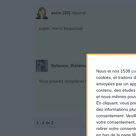
astre (20)
répond
super..merci beaucoup
Solenne, Diététicienne - Equipe Savoir Mai
Nous et nos 1538
pa
cookies, et traitons
Vous pouvez remplacer la baguette par n'importe q
envoyées par un appa
contenu, des études
et nous-mêmes pouvon
En cliquant, vous p
des informations plu
consentement.
Veuil
votre consentement,
1 - 2 de 2
«
‹ Préc.
retirer votre consen
en bas de la page W