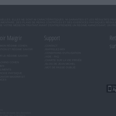
ELLES. ELLES NE SONT NI CARACTÉRISTIQUES, NI GARANTIES ET LES RÉSULTATS PEU
IMENTAIRE, DES PLANS DE REPAS CONTRÔLÉS ET DES EXERCICES PHYSIQUES RÉGUL
DE VOTRE MÉDECIN TRAITANT AVANT D'ENTREPRENDRE UN RÉGIME AMINCISSANT, UN P
oir Maigrir
Support
Ret
su
 MON RÉGIME COHEN
CONTACT
ATION ET RÉGIME SAVOIR
RAPPELEZ-MOI
CONDITIONS D'UTILISATION
R LE RÉGIME SAVOIR
AIDE - FAQ
CHARTE SUR LA VIE PRIVÉE
ACHING COHEN
BLOG DE JEAN MICHEL
HEN
MOT DE PASSE OUBLIÉ
ALIMENTS
RCICE PHYSIQUE
AVOIR MAIGRIR ET
NCES
NXA
lecte et traite les données
tion CNIL No 1787863).