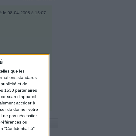
é le 08-04-2008 à 15:07
é
é le 07-04-2008 à 17:03
elles que les
formations standards
 appétit !
ublicité et de
os 1538 partenaires
par scan d'appareil.
galement accéder à
user de donner votre
t ne pas nécessiter
préférences ou
n "Confidentialité"