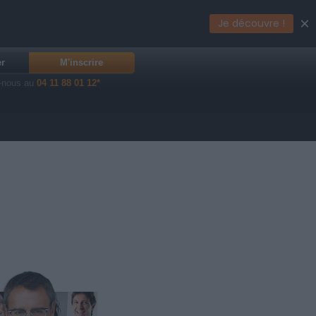
×
Je découvre !
er
M'inscrire
-nous au
04 11 88 01 12*