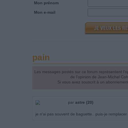
Mon prénom
Mon e-mail
pain
Les messages postés sur ce forum représentent l’op
de l’opinion de Jean-Michel Co
Si vous avez souscrit à un abonnement
par
astre (20)
je n'ai pas souvent de baguette.. puis-je remplace