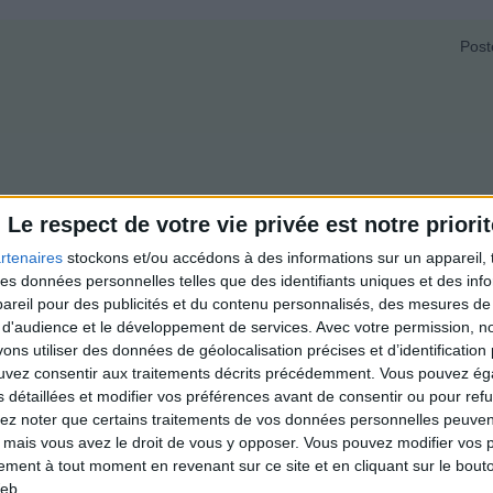
Post
Le respect de votre vie privée est notre priorit
grir (Paris, 75)
répond
Post
rtenaires
stockons et/ou accédons à des informations sur un appareil, t
 des données personnelles telles que des identifiants uniques et des in
uel type de pain du boulanger, en respectant les mêmes quantités. Bon
reil pour des publicités et du contenu personnalisés, des mesures de p
 d'audience et le développement de services.
Avec votre permission, n
s utiliser des données de géolocalisation précises et d’identification 
ouvez consentir aux traitements décrits précédemment. Vous pouvez é
s détaillées et modifier vos préférences avant de consentir ou pour ref
lez noter que certains traitements de vos données personnelles peuven
 mais vous avez le droit de vous y opposer. Vous pouvez modifier vos 
1
Suiv. ›
»
tement à tout moment en revenant sur ce site et en cliquant sur le bouto
eb.