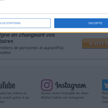
x participant(e)s du programme de Jean-Michel Cohen. Vous pouvez com
n tarif préférentiel
.
 ici.
PLUS D'OPTIONS
J'ACCEPTE
ligne en changeant vos
taires
 milliers de personnes et aujourd'hui,
rofiter.
utes les vidéos et
Suivez toute l'actualité de Jean-
Res
re coach grâce à sa
Michel Cohen sur Instagram
Sav
ube
Coh