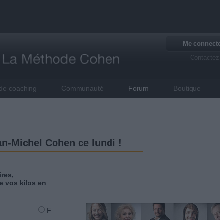
Me connect
Contactez
de coaching
Communauté
Forum
Boutique
n-Michel Cohen ce lundi !
res,
e vos kilos en
F