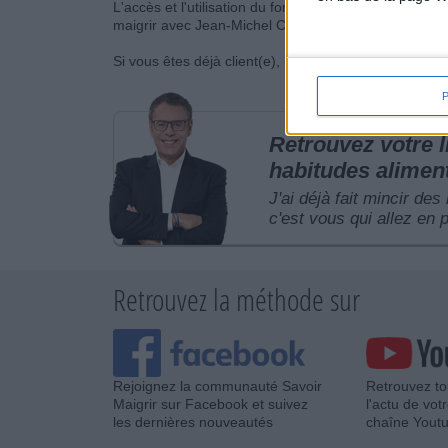
L'accès et l'utilisation du forum sont réservés au
maigrir avec Jean-Michel Cohen »
dès maintenant à u
Si vous êtes déjà client(e),
connectez vous en cliquant
Retrouvez votre 
habitudes alimen
J'ai déjà fait mincir des
c'est vous qui allez en p
Retrouvez la méthode sur
Rejoignez la communauté Savoir
Retrouvez to
Maigrir sur Facebook et suivez
l'actu de vot
les dernières nouveautés
chaîne Yout