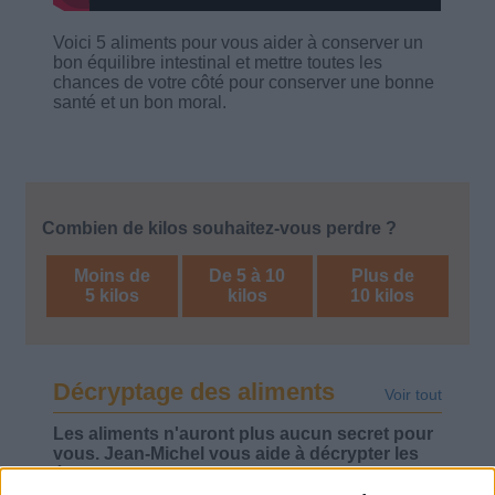
Voici 5 aliments pour vous aider à conserver un
bon équilibre intestinal et mettre toutes les
chances de votre côté pour conserver une bonne
santé et un bon moral.
Combien de kilos souhaitez-vous perdre ?
Moins de
De 5 à 10
Plus de
5 kilos
kilos
10 kilos
Décryptage des aliments
Voir tout
Les aliments n'auront plus aucun secret pour
vous. Jean-Michel vous aide à décrypter les
étiquettes des produits, pour mieux les choisir
et mieux manger.