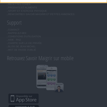
OUTILS DE COACHING COHEN
RECETTES COHEN
PRODUITS ET ALIMENTS
SPORT ET EXERCICE PHYSIQUE
RENCONTRES SAVOIR MAIGRIR ET PETITES ANNONCES
Support
CONTACT
RAPPELEZ-MOI
CONDITIONS D'UTILISATION
AIDE - FAQ
CHARTE SUR LA VIE PRIVÉE
BLOG DE JEAN MICHEL
MOT DE PASSE OUBLIÉ
Retrouvez Savoir Maigrir sur mobile