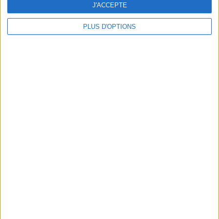
J'ACCEPTE
PLUS D'OPTIONS
DERNIÈRES VIDÉO
La charcuterie, est-ce
vraiment raisonnable
?
Décryptage des aliments
Peut-on remplacer la
viande par des
féculents ?
Consultation
diététique du
05/08/2026
Webinaires en direct
Bas du Corps en Feu
: 30 min Cardio +
Renfo Muscu |