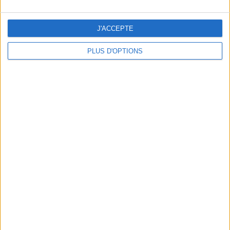
J'ACCEPTE
PLUS D'OPTIONS
DERNIÈRES VIDÉO
La charcuterie, est-ce
vraiment raisonnable
?
Décryptage des aliments
Peut-on remplacer la
viande par des
féculents ?
Consultation
diététique du
05/08/2026
Webinaires en direct