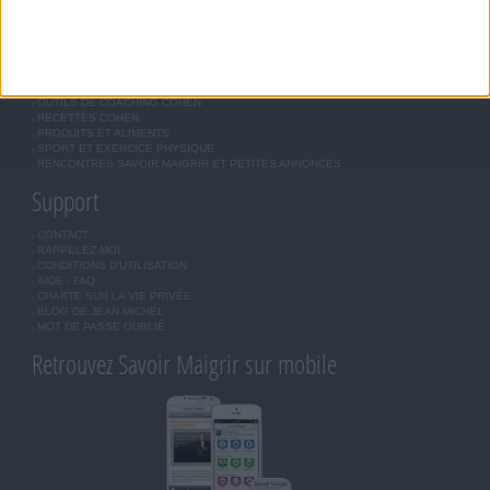
Forum Savoir Maigrir
JE COMMENCE MON RÉGIME COHEN
MORAL, MOTIVATION ET RÉGIME SAVOIR MAIGRIR
QUESTIONS SUR LE RÉGIME SAVOIR MAIGRIR
OUTILS DE COACHING COHEN
RECETTES COHEN
PRODUITS ET ALIMENTS
SPORT ET EXERCICE PHYSIQUE
RENCONTRES SAVOIR MAIGRIR ET PETITES ANNONCES
Support
CONTACT
RAPPELEZ-MOI
CONDITIONS D'UTILISATION
AIDE - FAQ
CHARTE SUR LA VIE PRIVÉE
BLOG DE JEAN MICHEL
MOT DE PASSE OUBLIÉ
Retrouvez Savoir Maigrir sur mobile