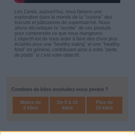
Les Zamis, aujourd'hui, nous faisons une
exploration dans le monde de la "cuisine" des
biscuits et pâtisseries de supermarché. Nous
allons décortiquer la "recette" de ces produits
pour comprendre ce que nous mangeons.
L'objectif est de vous aider à faire des choix plus
éclairés pour une "healthy eating" et une "healthy
food" en général, contribuant ainsi à votre "perte
de poids" si c'est votre objectif.
Combien de kilos souhaitez-vous perdre ?
Moins de
De 5 à 10
Plus de
5 kilos
kilos
10 kilos
Décryptage des aliments
Voir tout