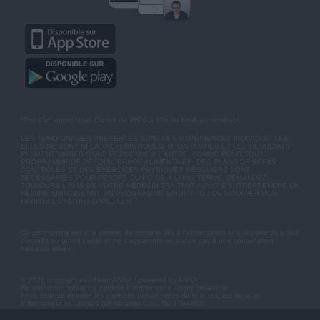
*Prix d'un appel local. Ouvert de 9H00 à 15h du lundi au vendredi.
LES TÉMOIGNAGES PRÉSENTÉS SONT DES EXPÉRIENCES INDIVIDUELLES.
ELLES NE SONT NI CARACTÉRISTIQUES, NI GARANTIES ET LES RÉSULTATS
PEUVENT VARIER D'UNE PERSONNE A L'AUTRE. COMME POUR TOUT
PROGRAMME DE RÉÉQUILIBRAGE ALIMENTAIRE, DES PLANS DE REPAS
CONTRÔLÉS ET DES EXERCICES PHYSIQUES RÉGULIERS SONT
NÉCESSAIRES POUR PERDRE DU POIDS À LONG TERME. DEMANDEZ
TOUJOURS L'AVIS DE VOTRE MÉDECIN TRAITANT AVANT D'ENTREPRENDRE UN
RÉGIME AMINCISSANT, UN PROGRAMME SPORTIF OU DE MODIFIER VOS
HABITUDES NUTRITIONNELLES.
Ce programme est une somme de conseils liés à l'alimentation et à la perte de poids
destinés au grand public et ne s'apparente en aucun cas à une consultation
médicale privée.
© 2026 copyright et éditeur ANXA / powered by ANXA
Reproduction totale ou partielle interdite sans accord préalable.
Anxa collecte et traite les données personnelles dans le respect de la loi
Informatique et Libertés (Déclaration CNIL No 1787863).