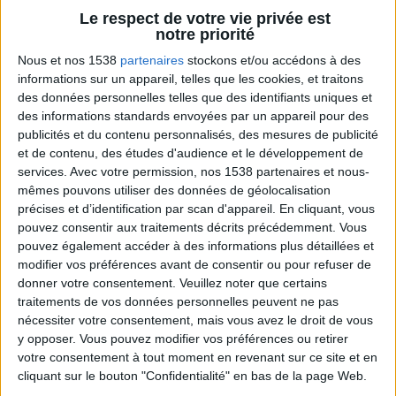
Le respect de votre vie privée est
Les aliments n'auront plus aucun secret pour
notre priorité
vous. Jean-Michel vous aide à décrypter les
Nous et nos 1538
partenaires
stockons et/ou accédons à des
étiquettes des produits, pour mieux les choisir
et mieux manger.
informations sur un appareil, telles que les cookies, et traitons
des données personnelles telles que des identifiants uniques et
des informations standards envoyées par un appareil pour des
publicités et du contenu personnalisés, des mesures de publicité
et de contenu, des études d'audience et le développement de
services.
Avec votre permission, nos 1538 partenaires et nous-
mêmes pouvons utiliser des données de géolocalisation
précises et d’identification par scan d'appareil. En cliquant, vous
pouvez consentir aux traitements décrits précédemment. Vous
pouvez également accéder à des informations plus détaillées et
modifier vos préférences avant de consentir ou pour refuser de
La charcuterie, est-ce vraiment raisonnable ?
donner votre consentement.
Veuillez noter que certains
traitements de vos données personnelles peuvent ne pas
nécessiter votre consentement, mais vous avez le droit de vous
y opposer. Vous pouvez modifier vos préférences ou retirer
votre consentement à tout moment en revenant sur ce site et en
cliquant sur le bouton "Confidentialité" en bas de la page Web.