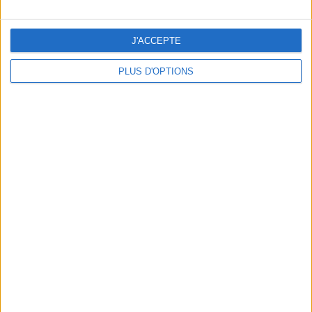
J'ACCEPTE
PLUS D'OPTIONS
DERNIÈRES VIDÉO
Peut-on remplacer la
viande par des
féculents ?
Consultation
diététique du
05/08/2026
Webinaires en direct
Bas du Corps en Feu
: 30 min Cardio +
Renfo Muscu |
GymWaouw 8H avec
Léa du 03/09/2025
Sport pour maigrir à la