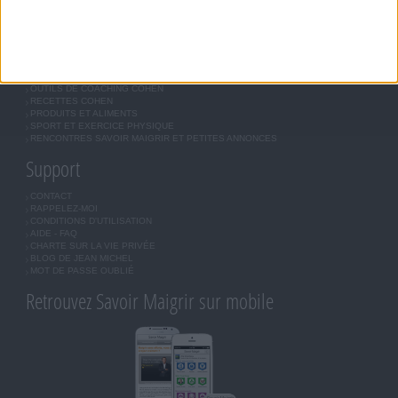
Forum Savoir Maigrir
JE COMMENCE MON RÉGIME COHEN
MORAL, MOTIVATION ET RÉGIME SAVOIR MAIGRIR
QUESTIONS SUR LE RÉGIME SAVOIR MAIGRIR
OUTILS DE COACHING COHEN
RECETTES COHEN
PRODUITS ET ALIMENTS
SPORT ET EXERCICE PHYSIQUE
RENCONTRES SAVOIR MAIGRIR ET PETITES ANNONCES
Support
CONTACT
RAPPELEZ-MOI
CONDITIONS D'UTILISATION
AIDE - FAQ
CHARTE SUR LA VIE PRIVÉE
BLOG DE JEAN MICHEL
MOT DE PASSE OUBLIÉ
Retrouvez Savoir Maigrir sur mobile