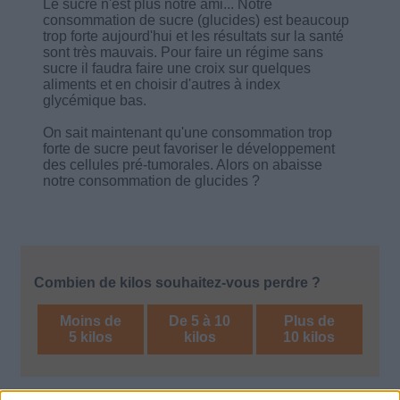
Le sucre n'est plus notre ami... Notre
consommation de sucre (glucides) est beaucoup
trop forte aujourd'hui et les résultats sur la santé
sont très mauvais. Pour faire un régime sans
sucre il faudra faire une croix sur quelques
aliments et en choisir d'autres à index
glycémique bas.
On sait maintenant qu'une consommation trop
forte de sucre peut favoriser le développement
des cellules pré-tumorales. Alors on abaisse
notre consommation de glucides ?
Combien de kilos souhaitez-vous perdre ?
Moins de
De 5 à 10
Plus de
5 kilos
kilos
10 kilos