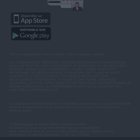
*Prix d'un appel local. Ouvert de 9H00 à 15h du lundi au vendredi.
LES TÉMOIGNAGES PRÉSENTÉS SONT DES EXPÉRIENCES INDIVIDUELLES.
ELLES NE SONT NI CARACTÉRISTIQUES, NI GARANTIES ET LES RÉSULTATS
PEUVENT VARIER D'UNE PERSONNE A L'AUTRE. COMME POUR TOUT
PROGRAMME DE RÉÉQUILIBRAGE ALIMENTAIRE, DES PLANS DE REPAS
CONTRÔLÉS ET DES EXERCICES PHYSIQUES RÉGULIERS SONT
NÉCESSAIRES POUR PERDRE DU POIDS À LONG TERME. DEMANDEZ
TOUJOURS L'AVIS DE VOTRE MÉDECIN TRAITANT AVANT D'ENTREPRENDRE UN
RÉGIME AMINCISSANT, UN PROGRAMME SPORTIF OU DE MODIFIER VOS
HABITUDES NUTRITIONNELLES.
Ce programme est une somme de conseils liés à l'alimentation et à la perte de poids
destinés au grand public et ne s'apparente en aucun cas à une consultation
médicale privée.
© 2026 copyright et éditeur ANXA / powered by ANXA
Reproduction totale ou partielle interdite sans accord préalable.
Anxa collecte et traite les données personnelles dans le respect de la loi
Informatique et Libertés (Déclaration CNIL No 1787863).