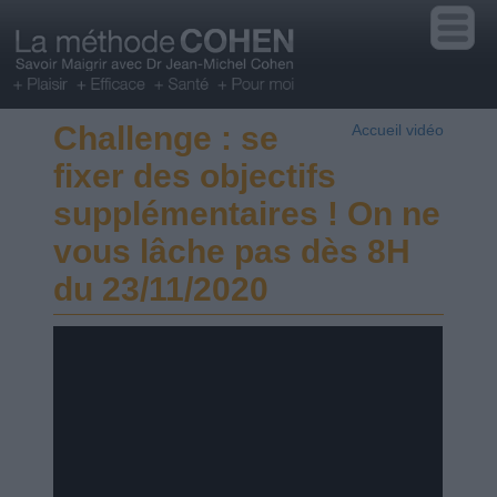
Challenge : se
Accueil vidéo
fixer des objectifs
supplémentaires ! On ne
vous lâche pas dès 8H
du 23/11/2020