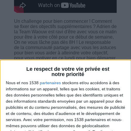
Un challenge pour bien commencer ! Comment
se fixer des objectifs supplémentaires ? Adrien de
la Team Waouw est ravi d'être avec vous ce matin
pour être à votre côté pour ce début de semaine,
On ne vous lâche pas dès 8H ! Le responsable
de la communauté partage avec vous les astuces
pour bien vous aider à atteindre votre objectif,
pour vous motiver en ce lundi pour bien démarrer
la semaine : profitez des actualités du docteur
Jean-Michel Cohen, des nouveautés du
Le respect de votre vie privée est
programme, le live de Cathychou, les
notre priorité
notifications Savoir Maigrir et surtout comme
Nous et nos 1538
partenaires
stockons et/ou accédons à des
chaque lundi, la Routine Minceur et les Objectifs
informations sur un appareil, telles que les cookies, et traitons
SMART.
des données personnelles telles que des identifiants uniques et
des informations standards envoyées par un appareil pour des
publicités et du contenu personnalisés, des mesures de publicité
et de contenu, des études d'audience et le développement de
services.
Avec votre permission, nos 1538 partenaires et nous-
Combien de kilos souhaitez-vous perdre ?
mêmes pouvons utiliser des données de géolocalisation