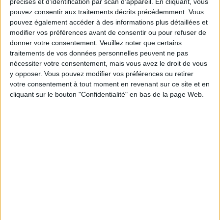
précises et d’identification par scan d'appareil. En cliquant, vous
Moins de
De 5 à 10
Plus de
pouvez consentir aux traitements décrits précédemment. Vous
5 kilos
kilos
10 kilos
pouvez également accéder à des informations plus détaillées et
modifier vos préférences avant de consentir ou pour refuser de
donner votre consentement.
Veuillez noter que certains
traitements de vos données personnelles peuvent ne pas
Service-client & Motivation
Voir tout
nécessiter votre consentement, mais vous avez le droit de vous
y opposer. Vous pouvez modifier vos préférences ou retirer
Les équipes du Service-client et de la
votre consentement à tout moment en revenant sur ce site et en
Communauté Savoir Maigrir vous aident
cliquant sur le bouton "Confidentialité" en bas de la page Web.
chaque semaine à vous rapprocher
sereinement de votre objectif minceur.
Votre bilan minceur
(env. 2
min)
un homme
Je suis
une femme