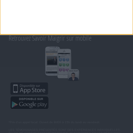
CONTACT
RAPPELEZ-MOI
CONDITIONS D'UTILISATION
AIDE - FAQ
CHARTE SUR LA VIE PRIVÉE
BLOG DE JEAN MICHEL
MOT DE PASSE OUBLIÉ
Retrouvez Savoir Maigrir sur mobile
*Prix d'un appel local. Ouvert de 9H00 à 15h du lundi au vendredi.
LES TÉMOIGNAGES PRÉSENTÉS SONT DES EXPÉRIENCES INDIVIDUELLES.