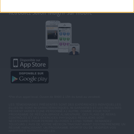
MOT DE PASSE OUBLIÉ
Retrouvez Savoir Maigrir sur mobile
*Prix d'un appel local. Ouvert de 9H00 à 15h du lundi au vendredi.
LES TÉMOIGNAGES PRÉSENTÉS SONT DES EXPÉRIENCES INDIVIDUELLES.
ELLES NE SONT NI CARACTÉRISTIQUES, NI GARANTIES ET LES RÉSULTATS
PEUVENT VARIER D'UNE PERSONNE A L'AUTRE. COMME POUR TOUT
PROGRAMME DE RÉÉQUILIBRAGE ALIMENTAIRE, DES PLANS DE REPAS
CONTRÔLÉS ET DES EXERCICES PHYSIQUES RÉGULIERS SONT
NÉCESSAIRES POUR PERDRE DU POIDS À LONG TERME. DEMANDEZ
TOUJOURS L'AVIS DE VOTRE MÉDECIN TRAITANT AVANT D'ENTREPRENDRE UN
RÉGIME AMINCISSANT, UN PROGRAMME SPORTIF OU DE MODIFIER VOS
HABITUDES NUTRITIONNELLES.