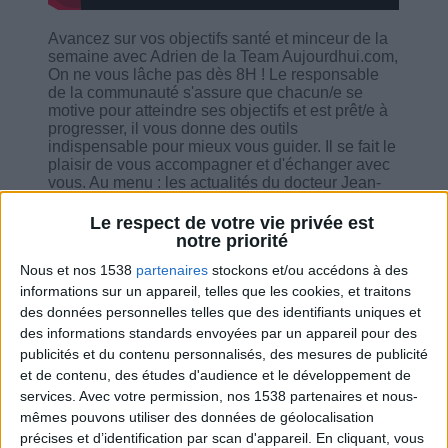
Avancez sur vos objectifs santé et minceur de la
semaine avec Adrien de la Team Aujourdhui.com,
On ne vous lâche pas dès 8H ! Le responsable
de la communauté s'assure que chacun/e se
motive pour atteindre ses objectifs et est prêt/e à
progresser, il vous donne des outils
indispensable pour mieux vous guider. Il se fait le
plaisir de vous accompagner et d'échanger avec
vous. Au menu : les actualités du docteur Jean-
Michel Cohen, la routine minceur, la méthode
smart pour se fixer des objectifs.
Le respect de votre vie privée est
notre priorité
Nous et nos 1538
partenaires
stockons et/ou accédons à des
informations sur un appareil, telles que les cookies, et traitons
des données personnelles telles que des identifiants uniques et
Combien de kilos souhaitez-vous perdre ?
des informations standards envoyées par un appareil pour des
publicités et du contenu personnalisés, des mesures de publicité
Moins de
De 5 à 10
Plus de
et de contenu, des études d'audience et le développement de
5 kilos
kilos
10 kilos
services.
Avec votre permission, nos 1538 partenaires et nous-
mêmes pouvons utiliser des données de géolocalisation
précises et d’identification par scan d'appareil. En cliquant, vous