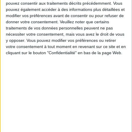
pouvez consentir aux traitements décrits précédemment. Vous
Service-client & Motivation
pouvez également accéder à des informations plus détaillées et
Voir tout
modifier vos préférences avant de consentir ou pour refuser de
Les équipes du Service-client et de la
donner votre consentement.
Veuillez noter que certains
Communauté Savoir Maigrir vous aident
traitements de vos données personnelles peuvent ne pas
chaque semaine à vous rapprocher
nécessiter votre consentement, mais vous avez le droit de vous
sereinement de votre objectif minceur.
y opposer. Vous pouvez modifier vos préférences ou retirer
votre consentement à tout moment en revenant sur ce site et en
cliquant sur le bouton "Confidentialité" en bas de la page Web.
Votre bilan minceur
(env. 2
min)
un homme
Je suis
une femme
cm
Je mesure
kg
Je pèse