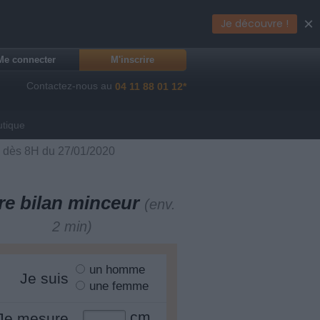
×
Je découvre !
Me connecter
M'inscrire
Contactez-nous au
04 11 88 01 12*
utique
 dès 8H du 27/01/2020
re bilan minceur
(env.
2 min)
un homme
Je suis
une femme
cm
Je mesure