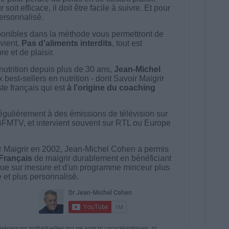
t efficace, il doit être facile à suivre. Et pour
 personnalisé.
onibles dans la méthode vous permettront de
vient.
Pas d'aliments interdits
, tout est
e et de plaisir.
nutrition depuis plus de 30 ans,
Jean-Michel
best-sellers en nutrition - dont Savoir Maigrir
ste français qui est
à l'origine du coaching
égulièrement à des émissions de télévision sur
BFMTV, et intervient souvent sur RTL ou Europe
 Maigrir en 2002, Jean-Michel Cohen a permis
 Français
de maigrir durablement en bénéficiant
ue sur mesure et d'un programme minceur plus
té et plus personnalisé.
riences individuelles qui ne sont ni caractéristiques, ni