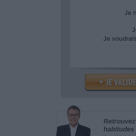
Je 
J
Je voudrai
Retrouvez 
habitudes 