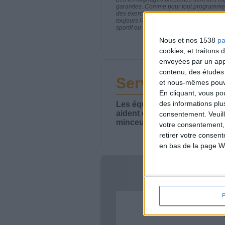
garanties. Comme pour tout programme d
des exercices physiques réguliers sont
toujours l'avis de votre médecin traita
sportif ou de modifier vos habitudes nutr
Nous et nos 1538
pa
cookies, et traitons
envoyées par un appa
contenu, des études
Service-client 
et nous-mêmes pouvon
En cliquant, vous p
des informations plu
Les équipes du Service-clie
aident chaque semaine à vou
consentement.
Veuil
minceur.
votre consentement,
retirer votre consen
en bas de la page W
Votre bi