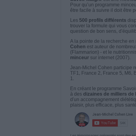
Pour qu’un programme minceur soi
être facile à suivre il doit être
Les
500 profils différents
disp
trouver la formule qui vous con
question de bon sens, d'équilibr
A la pointe de la recherche en 
Cohen
est auteur de nombreux 
(Flammarion) - et le nutritionni
minceur
sur internet (2007).
Jean-Michel Cohen participe r
TF1, France 2, France 5, M6, 
1.
En créant le programme Savoir
à des
dizaines de milliers de
d'un accompagnement diététiq
plaisir, plus efficace, plus san
Les témoignages présentés sont des expé