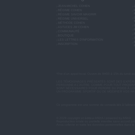
JEAN-MICHEL COHEN
RÉGIME COHEN
RÉGIME SAVOIR MAIGRIR
RÉGIME UNIVERSEL
MÉTHODE COHEN
ASTUCES JM COHEN
COMMUNAUTÉ
BOUTIQUE
LES LETTRES D'INFORMATION
INSCRIPTION
*Prix d'un appel local. Ouvert de 9H00 à 15h du lundi a
LES TÉMOIGNAGES PRÉSENTÉS SONT DES EXPÉRIEN
PERSONNE A L'AUTRE. COMME POUR TOUT PROGRA
SONT NÉCESSAIRES POUR PERDRE DU POIDS À LON
UN PROGRAMME SPORTIF OU DE MODIFIER VOS HA
Ce programme est une somme de conseils liés à l'aliment
© 2026 copyright et éditeur ANXA / powered by ANXA
Reproduction totale ou partielle interdite sans accord pr
Anxa collecte et traite les données personnelles dans le