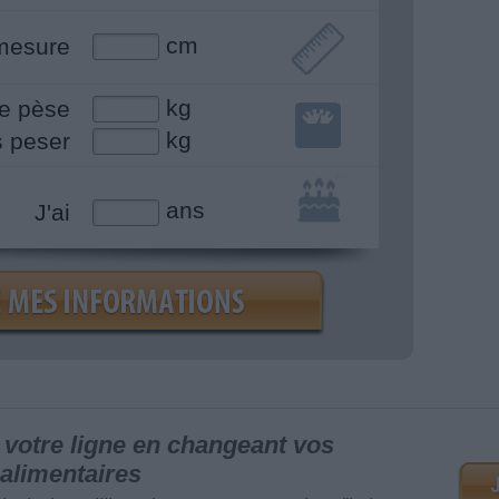
cm
mesure
kg
e pèse
kg
s peser
ans
J'ai
votre ligne en changeant vos
alimentaires