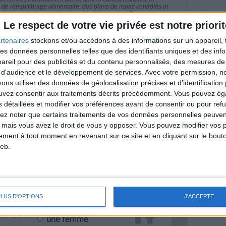
e rééquilibrage alimentaire, des plans de repas contrôlés et
 nécessaires pour perdre du poids à long terme. Demandez
nt avant d'entreprendre un régime amincissant, un programme
Le respect de votre vie privée est notre priorit
itionnelles.
rtenaires
stockons et/ou accédons à des informations sur un appareil, t
 des données personnelles telles que des identifiants uniques et des in
reil pour des publicités et du contenu personnalisés, des mesures de p
 d'audience et le développement de services.
Avec votre permission, n
& Motivation
s utiliser des données de géolocalisation précises et d’identification 
Voir tout
ouvez consentir aux traitements décrits précédemment. Vous pouvez é
s détaillées et modifier vos préférences avant de consentir ou pour ref
nt et de la Communauté Savoir Maigrir vous
s rapprocher sereinement de votre objectif
lez noter que certains traitements de vos données personnelles peuven
 mais vous avez le droit de vous y opposer. Vous pouvez modifier vos 
tement à tout moment en revenant sur ce site et en cliquant sur le bouto
eb.
lan minceur
(env. 2 min)
PLUS D'OPTIONS
J'ACCEPTE
un homme
Je suis
une femme