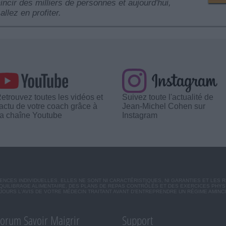
mincir des milliers de personnes et aujourd'hui,
allez en profiter.
etrouvez toutes les vidéos et
Suivez toute l'actualité de
'actu de votre coach grâce à
Jean-Michel Cohen sur
a chaîne Youtube
Instagram
CES INDIVIDUELLES. ELLES NE SONT NI CARACTÉRISTIQUES, NI GARANTIES ET LES 
UILIBRAGE ALIMENTAIRE, DES PLANS DE REPAS CONTRÔLÉS ET DES EXERCICES PHY
OURS L'AVIS DE VOTRE MÉDECIN TRAITANT AVANT D'ENTREPRENDRE UN RÉGIME AMINC
orum Savoir Maigrir
Support