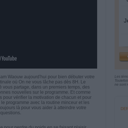
J
eam Waouw aujourd'hui pour bien débuter votre
Les tém
Toutefoi
tinale où On ne vous lâche pas dès 8H. Le
ne sont n
 vous partage, dans un premiers temps, des
bonnes nouvelles sur le programme. Et comme
 pour vérifier la motivation de chacun et pour
e programme avec la routine minceur et les
 toujours là pour vous aider à atteindre votre
DER
 questions.
 pour perdre du poids en se faisant plaisir.