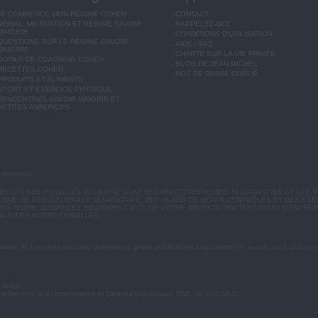
JE COMMENCE MON RÉGIME COHEN
CONTACT
MORAL, MOTIVATION ET RÉGIME SAVOIR
RAPPELEZ-MOI
MAIGRIR
CONDITIONS D'UTILISATION
QUESTIONS SUR LE RÉGIME SAVOIR
AIDE - FAQ
MAIGRIR
CHARTE SUR LA VIE PRIVÉE
OUTILS DE COACHING COHEN
BLOG DE JEAN MICHEL
RECETTES COHEN
MOT DE PASSE OUBLIÉ
PRODUITS ET ALIMENTS
SPORT ET EXERCICE PHYSIQUE
RENCONTRES SAVOIR MAIGRIR ET
PETITES ANNONCES
u vendredi.
CES INDIVIDUELLES. ELLES NE SONT NI CARACTÉRISTIQUES, NI GARANTIES ET LES R
MME DE RÉÉQUILIBRAGE ALIMENTAIRE, DES PLANS DE REPAS CONTRÔLÉS ET DES EX
G TERME. DEMANDEZ TOUJOURS L'AVIS DE VOTRE MÉDECIN TRAITANT AVANT D'ENTREP
BITUDES NUTRITIONNELLES.
ation et à la perte de poids destinés au grand public et ne s'apparente en aucun cas à une cons
éalable.
 respect de la loi Informatique et Libertés (Déclaration CNIL No 1787863).