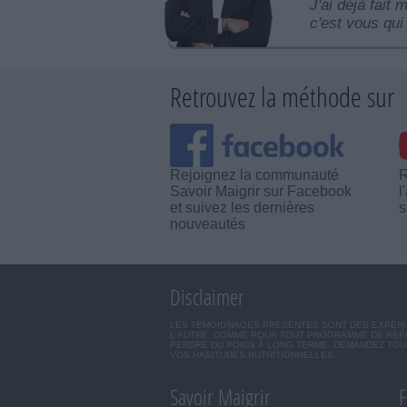
J'ai déjà fait 
c'est vous qui 
Retrouvez la méthode sur
Rejoignez la communauté
R
Savoir Maigrir sur Facebook
l
et suivez les dernières
s
nouveautés
Disclaimer
LES TÉMOIGNAGES PRÉSENTÉS SONT DES EXPÉRIEN
L'AUTRE. COMME POUR TOUT PROGRAMME DE RÉÉQ
PERDRE DU POIDS À LONG TERME. DEMANDEZ TOUJ
VOS HABITUDES NUTRITIONNELLES.
Savoir Maigrir
F