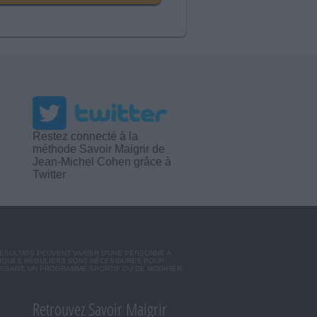
Restez connecté à la
méthode Savoir Maigrir de
Jean-Michel Cohen grâce à
Twitter
RÉSULTATS PEUVENT VARIER D'UNE PERSONNE A
SIQUES RÉGULIERS SONT NÉCESSAIRES POUR
ISSANT, UN PROGRAMME SPORTIF OU DE MODIFIER
Retrouvez Savoir Maigrir