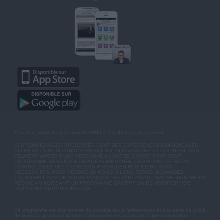
*Prix d'un appel local. Ouvert de 9H00 à 15h du lundi au vendredi.
LES TÉMOIGNAGES PRÉSENTÉS SONT DES EXPÉRIENCES INDIVIDUELLES.
ELLES NE SONT NI CARACTÉRISTIQUES, NI GARANTIES ET LES RÉSULTATS
PEUVENT VARIER D'UNE PERSONNE A L'AUTRE. COMME POUR TOUT
PROGRAMME DE RÉÉQUILIBRAGE ALIMENTAIRE, DES PLANS DE REPAS
CONTRÔLÉS ET DES EXERCICES PHYSIQUES RÉGULIERS SONT
NÉCESSAIRES POUR PERDRE DU POIDS À LONG TERME. DEMANDEZ
TOUJOURS L'AVIS DE VOTRE MÉDECIN TRAITANT AVANT D'ENTREPRENDRE UN
RÉGIME AMINCISSANT, UN PROGRAMME SPORTIF OU DE MODIFIER VOS
HABITUDES NUTRITIONNELLES.
Ce programme est une somme de conseils liés à l'alimentation et à la perte de poids
destinés au grand public et ne s'apparente en aucun cas à une consultation