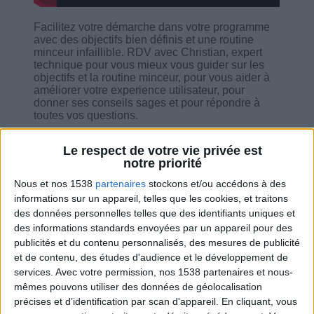
Facilitez votre démarche dans votre programme
avec des objectifs bien définis et une routine
minceur infaillible. RDV avec Christian, expert
technique pour vous mieux vous guider sur les
objectifs et la routine minceur, pour vous aider à
améliorer votre experience utilisateur, pour
donner ses conseils sages et pour répondre à
toutes vos questions.
Le respect de votre vie privée est
notre priorité
Nous et nos 1538
partenaires
stockons et/ou accédons à des
Combien de kilos souhaitez-vous perdre ?
informations sur un appareil, telles que les cookies, et traitons
des données personnelles telles que des identifiants uniques et
Moins de
De 5 à 10
Plus de
des informations standards envoyées par un appareil pour des
5 kilos
kilos
10 kilos
publicités et du contenu personnalisés, des mesures de publicité
et de contenu, des études d'audience et le développement de
services.
Avec votre permission, nos 1538 partenaires et nous-
mêmes pouvons utiliser des données de géolocalisation
Service-client & Motivation
Voir tout
précises et d’identification par scan d'appareil. En cliquant, vous