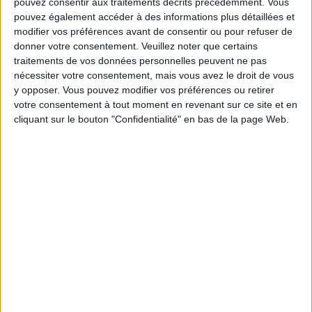
pouvez consentir aux traitements décrits précédemment. Vous
Les équipes du Service-client et de la
pouvez également accéder à des informations plus détaillées et
Communauté Savoir Maigrir vous aident
modifier vos préférences avant de consentir ou pour refuser de
chaque semaine à vous rapprocher
donner votre consentement.
Veuillez noter que certains
sereinement de votre objectif minceur.
traitements de vos données personnelles peuvent ne pas
nécessiter votre consentement, mais vous avez le droit de vous
y opposer. Vous pouvez modifier vos préférences ou retirer
votre consentement à tout moment en revenant sur ce site et en
Votre bilan minceur
(env. 2
cliquant sur le bouton "Confidentialité" en bas de la page Web.
min)
un homme
Je suis
une femme
cm
Je mesure
kg
Je pèse
kg
Je voudrais
peser