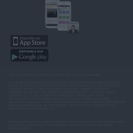
*Prix d'un appel local. Ouvert de 9H00 à 15h du lundi au vendredi.
LES TÉMOIGNAGES PRÉSENTÉS SONT DES EXPÉRIENCES INDIVIDUELLES.
ELLES NE SONT NI CARACTÉRISTIQUES, NI GARANTIES ET LES RÉSULTATS
PEUVENT VARIER D'UNE PERSONNE A L'AUTRE. COMME POUR TOUT
PROGRAMME DE RÉÉQUILIBRAGE ALIMENTAIRE, DES PLANS DE REPAS
CONTRÔLÉS ET DES EXERCICES PHYSIQUES RÉGULIERS SONT
NÉCESSAIRES POUR PERDRE DU POIDS À LONG TERME. DEMANDEZ
TOUJOURS L'AVIS DE VOTRE MÉDECIN TRAITANT AVANT D'ENTREPRENDRE UN
RÉGIME AMINCISSANT, UN PROGRAMME SPORTIF OU DE MODIFIER VOS
HABITUDES NUTRITIONNELLES.
Ce programme est une somme de conseils liés à l'alimentation et à la perte de poids
destinés au grand public et ne s'apparente en aucun cas à une consultation
médicale privée.