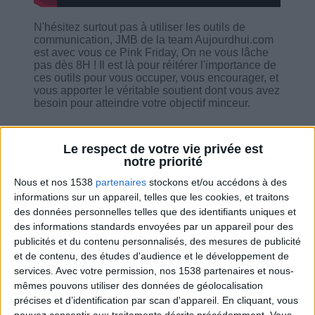
N'hésitez surtout pas à utiliser les outils de
communication, JMB de la team Aujourdhui.com
est avec vous ce Pink Friday, On ne vous lâche
pas dès 8H ! Il est là pour réitérer l'importance de
ces outils pour vous occuper, vous encourager, et
vous apporter le véritable soutient dont vous avez
besoin pour atteindre votre objectif minceur.
Le respect de votre vie privée est
notre priorité
Nous et nos 1538
partenaires
stockons et/ou accédons à des
Combien de kilos souhaitez-vous perdre ?
informations sur un appareil, telles que les cookies, et traitons
des données personnelles telles que des identifiants uniques et
Moins de
De 5 à 10
Plus de
5 kilos
kilos
10 kilos
des informations standards envoyées par un appareil pour des
publicités et du contenu personnalisés, des mesures de publicité
et de contenu, des études d'audience et le développement de
services.
Avec votre permission, nos 1538 partenaires et nous-
Service-client & Motivation
mêmes pouvons utiliser des données de géolocalisation
Voir tout
précises et d’identification par scan d'appareil. En cliquant, vous
Les équipes du Service-client et de la