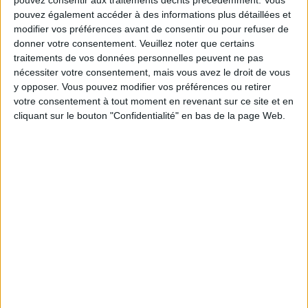
pouvez consentir aux traitements décrits précédemment. Vous
Communauté Savoir Maigrir vous aident
pouvez également accéder à des informations plus détaillées et
chaque semaine à vous rapprocher
modifier vos préférences avant de consentir ou pour refuser de
sereinement de votre objectif minceur.
donner votre consentement.
Veuillez noter que certains
traitements de vos données personnelles peuvent ne pas
nécessiter votre consentement, mais vous avez le droit de vous
y opposer. Vous pouvez modifier vos préférences ou retirer
Votre bilan minceur
(env. 2
votre consentement à tout moment en revenant sur ce site et en
cliquant sur le bouton "Confidentialité" en bas de la page Web.
min)
un homme
Je suis
une femme
cm
Je mesure
kg
Je pèse
kg
Je voudrais
peser