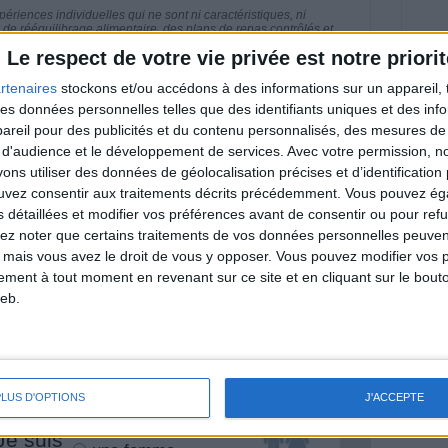
riences individuelles qui ne sont ni caractéristiques, ni
e rééquilibrage alimentaire, des plans de repas contrôlés et
 nécessaires pour perdre du poids à long terme. Demandez
Le respect de votre vie privée est notre priorit
nt avant d'entreprendre un régime amincissant, un programme
itionnelles.
rtenaires
stockons et/ou accédons à des informations sur un appareil, t
 des données personnelles telles que des identifiants uniques et des in
reil pour des publicités et du contenu personnalisés, des mesures de p
 d'audience et le développement de services.
Avec votre permission, n
s utiliser des données de géolocalisation précises et d’identification 
& Motivation
Voir tout
ouvez consentir aux traitements décrits précédemment. Vous pouvez é
s détaillées et modifier vos préférences avant de consentir ou pour ref
nt et de la Communauté Savoir Maigrir vous
lez noter que certains traitements de vos données personnelles peuven
s rapprocher sereinement de votre objectif
 mais vous avez le droit de vous y opposer. Vous pouvez modifier vos 
tement à tout moment en revenant sur ce site et en cliquant sur le bouto
eb.
lan minceur
(env. 2 min)
PLUS D'OPTIONS
J'ACCEPTE
un homme
Je suis