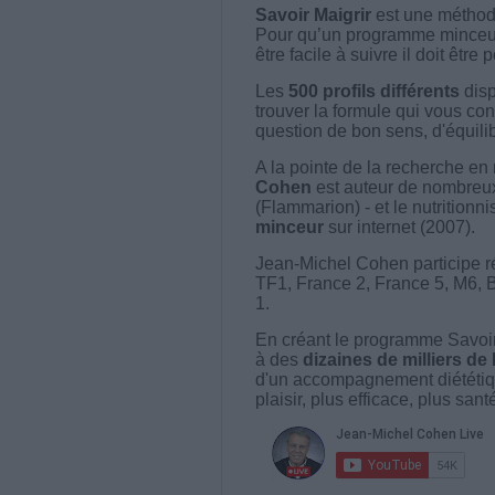
Savoir Maigrir
est une méthode
Pour qu’un programme minceur soi
être facile à suivre il doit être
Les
500 profils différents
disp
trouver la formule qui vous con
question de bon sens, d'équilibr
A la pointe de la recherche en 
Cohen
est auteur de nombreux 
(Flammarion) - et le nutritionni
minceur
sur internet (2007).
Jean-Michel Cohen participe r
TF1, France 2, France 5, M6, 
1.
En créant le programme Savoir
à des
dizaines de milliers de
d'un accompagnement diététiq
plaisir, plus efficace, plus san