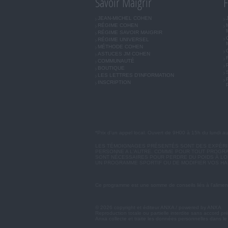
Savoir Maigrir
F
JEAN-MICHEL COHEN
RÉGIME COHEN
RÉGIME SAVOIR MAIGRIR
RÉGIME UNIVERSEL
MÉTHODE COHEN
ASTUCES JM COHEN
COMMUNAUTÉ
BOUTIQUE
LES LETTRES D'INFORMATION
INSCRIPTION
*Prix d'un appel local. Ouvert de 9H00 à 15h du lundi a
LES TÉMOIGNAGES PRÉSENTÉS SONT DES EXPÉRIEN
PERSONNE A L'AUTRE. COMME POUR TOUT PROGRA
SONT NÉCESSAIRES POUR PERDRE DU POIDS À LON
UN PROGRAMME SPORTIF OU DE MODIFIER VOS HA
Ce programme est une somme de conseils liés à l'aliment
© 2026 copyright et éditeur ANXA / powered by ANXA
Reproduction totale ou partielle interdite sans accord pr
Anxa collecte et traite les données personnelles dans le