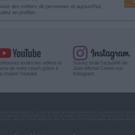
mincir des milliers de personnes et aujourd'hui,
allez en profiter.
etrouvez toutes les vidéos et
Suivez toute l'actualité de
'actu de votre coach grâce à
Jean-Michel Cohen sur
a chaîne Youtube
Instagram
CES INDIVIDUELLES. ELLES NE SONT NI CARACTÉRISTIQUES, NI GARANTIES ET LES 
UILIBRAGE ALIMENTAIRE, DES PLANS DE REPAS CONTRÔLÉS ET DES EXERCICES PHY
OURS L'AVIS DE VOTRE MÉDECIN TRAITANT AVANT D'ENTREPRENDRE UN RÉGIME AMINC