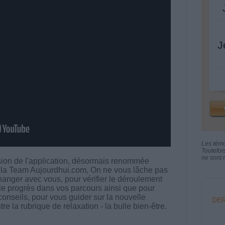
J
Les tém
Toutefoi
ne sont n
sion de l'application, désormais renommée
a Team Aujourdhui.com, On ne vous lâche pas
changer avec vous, pour vérifier le déroulement
e progrès dans vos parcours ainsi que pour
onseils, pour vous guider sur la nouvelle
DER
tre la rubrique de relaxation - la bulle bien-être.