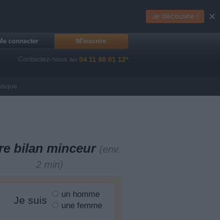
×
Je découvre !
Me connecter
M'inscrire
Contactez-nous au
04 11 88 01 12*
utique
re bilan minceur
(env.
2 min)
un homme
Je suis
une femme