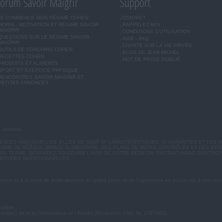
orum Savoir Maigrir
Support
JE COMMENCE MON RÉGIME COHEN
CONTACT
MORAL, MOTIVATION ET RÉGIME SAVOIR
RAPPELEZ-MOI
MAIGRIR
CONDITIONS D'UTILISATION
QUESTIONS SUR LE RÉGIME SAVOIR
AIDE - FAQ
MAIGRIR
CHARTE SUR LA VIE PRIVÉE
OUTILS DE COACHING COHEN
BLOG DE JEAN MICHEL
RECETTES COHEN
MOT DE PASSE OUBLIÉ
PRODUITS ET ALIMENTS
SPORT ET EXERCICE PHYSIQUE
RENCONTRES SAVOIR MAIGRIR ET
PETITES ANNONCES
u vendredi.
CES INDIVIDUELLES. ELLES NE SONT NI CARACTÉRISTIQUES, NI GARANTIES ET LES R
MME DE RÉÉQUILIBRAGE ALIMENTAIRE, DES PLANS DE REPAS CONTRÔLÉS ET DES EX
G TERME. DEMANDEZ TOUJOURS L'AVIS DE VOTRE MÉDECIN TRAITANT AVANT D'ENTREP
BITUDES NUTRITIONNELLES.
ation et à la perte de poids destinés au grand public et ne s'apparente en aucun cas à une cons
éalable.
 respect de la loi Informatique et Libertés (Déclaration CNIL No 1787863).