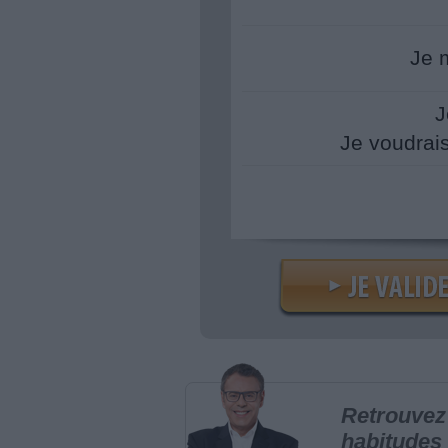
Je 
J
Je voudrai
Retrouvez 
habitudes 