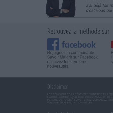
J'ai déjà fait 
c'est vous qui 
Retrouvez la méthode sur
Rejoignez la communauté
R
Savoir Maigrir sur Facebook
l
et suivez les dernières
s
nouveautés
Disclaimer
LES TÉMOIGNAGES PRÉSENTÉS SONT DES EXPÉRIEN
L'AUTRE. COMME POUR TOUT PROGRAMME DE RÉÉQ
PERDRE DU POIDS À LONG TERME. DEMANDEZ TOUJ
VOS HABITUDES NUTRITIONNELLES.