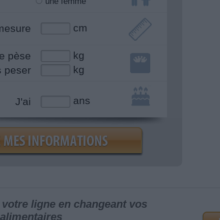
une femme
cm
mesure
kg
e pèse
kg
s peser
ans
J'ai
votre ligne en changeant vos
alimentaires