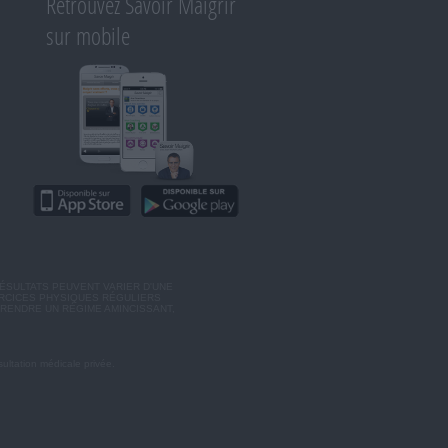
Retrouvez Savoir Maigrir
sur mobile
ÉSULTATS PEUVENT VARIER D'UNE
ERCICES PHYSIQUES RÉGULIERS
RENDRE UN RÉGIME AMINCISSANT,
ultation médicale privée.