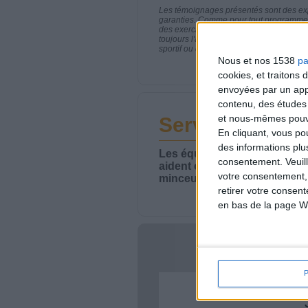
Les témoignages présentés sont des expé
garanties. Comme pour tout programme d
des exercices physiques réguliers sont
toujours l'avis de votre médecin traita
sportif ou de modifier vos habitudes nutr
Nous et nos 1538
pa
cookies, et traitons
envoyées par un appa
contenu, des études
et nous-mêmes pouvon
Service-client 
En cliquant, vous p
des informations plu
Les équipes du Service-clie
consentement.
Veuil
aident chaque semaine à vou
votre consentement,
minceur.
retirer votre consen
en bas de la page W
Votre bi