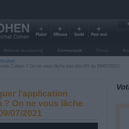
Méthode de coaching
Communauté
Forum
Bo
tivation
thode Cohen ? On ne vous lâche pas dès 8H du 09/07/2021
Vot
er l'application
 ? On ne vous lâche
09/07/2021