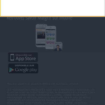
CHARTE SUR LA VIE PRIVÉE
BLOG DE JEAN MICHEL
MOT DE PASSE OUBLIÉ
Retrouvez Savoir Maigrir sur mobile
*Prix d'un appel local. Ouvert de 9H00 à 15h du lundi au vendredi.
LES TÉMOIGNAGES PRÉSENTÉS SONT DES EXPÉRIENCES INDIVIDUELLES.
ELLES NE SONT NI CARACTÉRISTIQUES, NI GARANTIES ET LES RÉSULTATS
PEUVENT VARIER D'UNE PERSONNE A L'AUTRE. COMME POUR TOUT
PROGRAMME DE RÉÉQUILIBRAGE ALIMENTAIRE, DES PLANS DE REPAS
CONTRÔLÉS ET DES EXERCICES PHYSIQUES RÉGULIERS SONT
NÉCESSAIRES POUR PERDRE DU POIDS À LONG TERME. DEMANDEZ