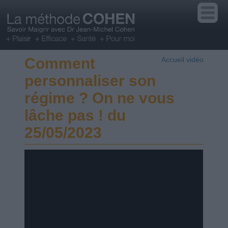
Comment
Accueil vidéo
personnaliser son
régime ? On ne vous
lâche pas ! du
25/05/2023