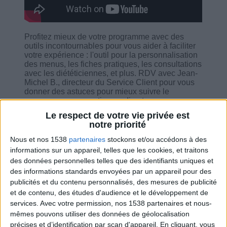
Profitez mieux de votre programme avec des
outils incontournables pour vous aider à faciliter
votre expérience : l'outil pour la personnalisation
des menus, les fiches pratiques, les consultations
avec les diététiciennes, et plus. RDV avec Jean-
Michel B., directeur du Service Client pour vous
donner des astuces pour mieux suivre le
programme, son soutien en direct avec ses
réponses à toutes vos question. Au menu : bonne
Le respect de votre vie privée est
anniversaire à Jean-Michel Cohen, la
notre priorité
personnalisation des repas, les fiches pratiques...
Nous et nos 1538
partenaires
stockons et/ou accédons à des
informations sur un appareil, telles que les cookies, et traitons
des données personnelles telles que des identifiants uniques et
des informations standards envoyées par un appareil pour des
publicités et du contenu personnalisés, des mesures de publicité
Combien de kilos souhaitez-vous perdre ?
et de contenu, des études d'audience et le développement de
services.
Avec votre permission, nos 1538 partenaires et nous-
Moins de
De 5 à 10
Plus de
mêmes pouvons utiliser des données de géolocalisation
5 kilos
kilos
10 kilos
précises et d’identification par scan d'appareil. En cliquant, vous