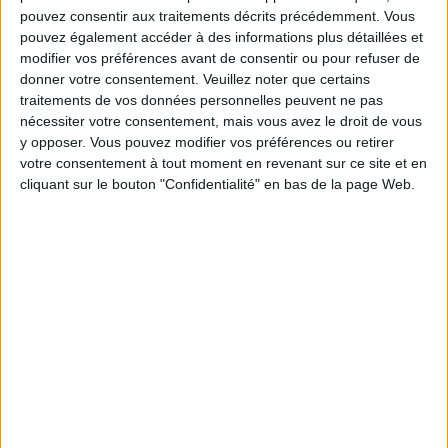
pouvez consentir aux traitements décrits précédemment. Vous
pouvez également accéder à des informations plus détaillées et
modifier vos préférences avant de consentir ou pour refuser de
Service-client & Motivation
Voir tout
donner votre consentement.
Veuillez noter que certains
traitements de vos données personnelles peuvent ne pas
Les équipes du Service-client et de la
nécessiter votre consentement, mais vous avez le droit de vous
Communauté Savoir Maigrir vous aident
chaque semaine à vous rapprocher
y opposer. Vous pouvez modifier vos préférences ou retirer
sereinement de votre objectif minceur.
votre consentement à tout moment en revenant sur ce site et en
cliquant sur le bouton "Confidentialité" en bas de la page Web.
Votre bilan minceur
(env. 2
min)
un homme
Je suis
une femme
cm
Je mesure