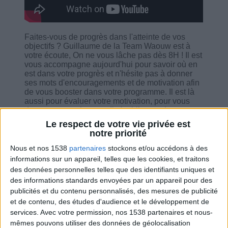
Faites-vous de progrès dans l'atteinte de vos
objectifs ? Guillaume de la Team Waouw est à
votre écoute, On ne vous lâche pas dès 8H ! Il est
vous accompagne aujourd'hui pour savoir où en
est dans votre progrès et n'hésite pas à donner
ses mots d'encouragements et de motivation afin
de vous booster dans votre programme. Il est là
aussi pour évaluer votre motivation, pour vous
donner son assistance. Il n'oublie pas de vous
tenir au courant avec la vidéo de la semaine sur
Le respect de votre vie privée est
les différents régimes, de faire un petit rappel sur
notre priorité
les outils la Bulle bien être et le tchat en direct.
Profitez aussi d'un petit partage d'expérience sur
Nous et nos 1538
partenaires
stockons et/ou accédons à des
la rencontre des membres, ceux qui y ont
informations sur un appareil, telles que les cookies, et traitons
participé. Bien entendu, il explique les sujets :
des données personnelles telles que des identifiants uniques et
comment participer au mouvement #stopobesite
des informations standards envoyées par un appareil pour des
et le parrainage.
publicités et du contenu personnalisés, des mesures de publicité
et de contenu, des études d'audience et le développement de
services.
Avec votre permission, nos 1538 partenaires et nous-
mêmes pouvons utiliser des données de géolocalisation