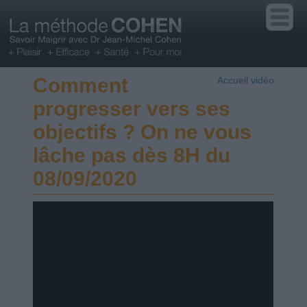
Comment
Accueil vidéo
progresser vers ses
objectifs ? On ne vous
lâche pas dès 8H du
08/09/2020