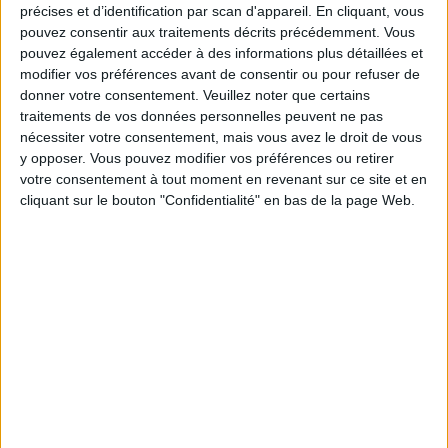
précises et d’identification par scan d'appareil. En cliquant, vous
Combien de kilos souhaitez-vous perdre ?
pouvez consentir aux traitements décrits précédemment. Vous
pouvez également accéder à des informations plus détaillées et
Moins de
De 5 à 10
Plus de
modifier vos préférences avant de consentir ou pour refuser de
5 kilos
kilos
10 kilos
donner votre consentement.
Veuillez noter que certains
traitements de vos données personnelles peuvent ne pas
nécessiter votre consentement, mais vous avez le droit de vous
y opposer. Vous pouvez modifier vos préférences ou retirer
Service-client & Motivation
Voir tout
votre consentement à tout moment en revenant sur ce site et en
cliquant sur le bouton "Confidentialité" en bas de la page Web.
Les équipes du Service-client et de la
Communauté Savoir Maigrir vous aident
chaque semaine à vous rapprocher
sereinement de votre objectif minceur.
Votre bilan minceur
(env. 2
min)