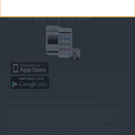
BLOG DE JEAN MICHEL
MOT DE PASSE OUBLIÉ
Retrouvez Savoir Maigrir sur mobile
*Prix d'un appel local. Ouvert de 9H00 à 15h du lundi au vendredi.
LES TÉMOIGNAGES PRÉSENTÉS SONT DES EXPÉRIENCES INDIVIDUELLES.
ELLES NE SONT NI CARACTÉRISTIQUES, NI GARANTIES ET LES RÉSULTATS
PEUVENT VARIER D'UNE PERSONNE A L'AUTRE. COMME POUR TOUT
PROGRAMME DE RÉÉQUILIBRAGE ALIMENTAIRE, DES PLANS DE REPAS
CONTRÔLÉS ET DES EXERCICES PHYSIQUES RÉGULIERS SONT
NÉCESSAIRES POUR PERDRE DU POIDS À LONG TERME. DEMANDEZ
TOUJOURS L'AVIS DE VOTRE MÉDECIN TRAITANT AVANT D'ENTREPRENDRE UN
RÉGIME AMINCISSANT, UN PROGRAMME SPORTIF OU DE MODIFIER VOS