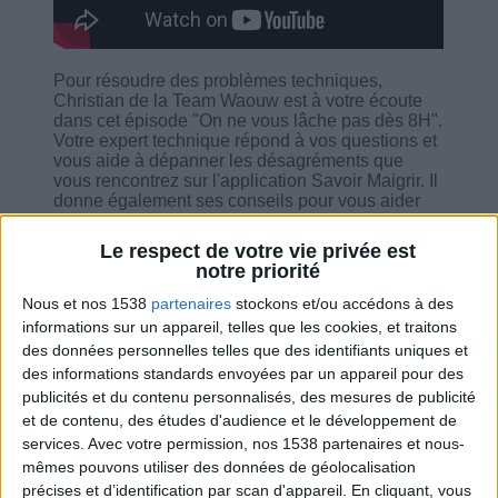
Pour résoudre des problèmes techniques,
Christian de la Team Waouw est à votre écoute
dans cet épisode "On ne vous lâche pas dès 8H".
Votre expert technique répond à vos questions et
vous aide à dépanner les désagréments que
vous rencontrez sur l'application Savoir Maigrir. Il
donne également ses conseils pour vous aider
dans votre programme. Et tout cela a pour but de
vous aider à améliorer votre expérience
Le respect de votre vie privée est
utilisateur.
notre priorité
Nous et nos 1538
partenaires
stockons et/ou accédons à des
informations sur un appareil, telles que les cookies, et traitons
des données personnelles telles que des identifiants uniques et
des informations standards envoyées par un appareil pour des
Combien de kilos souhaitez-vous perdre ?
publicités et du contenu personnalisés, des mesures de publicité
et de contenu, des études d'audience et le développement de
Moins de
De 5 à 10
Plus de
services.
Avec votre permission, nos 1538 partenaires et nous-
5 kilos
kilos
10 kilos
mêmes pouvons utiliser des données de géolocalisation
précises et d’identification par scan d'appareil. En cliquant, vous