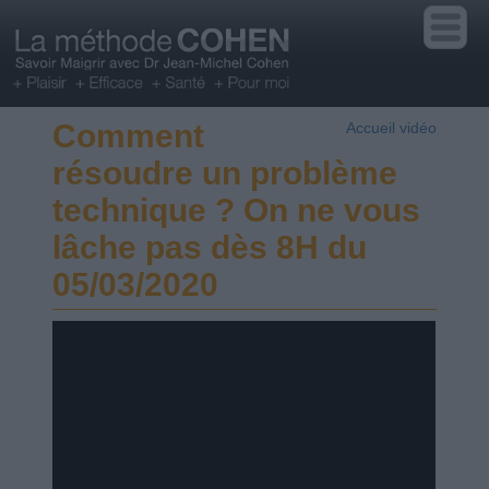
Comment
Accueil vidéo
résoudre un problème
technique ? On ne vous
lâche pas dès 8H du
05/03/2020