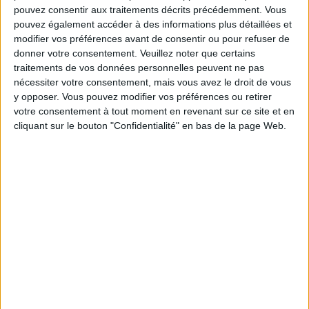
pouvez consentir aux traitements décrits précédemment. Vous
pouvez également accéder à des informations plus détaillées et
Service-client & Motivation
Voir tout
modifier vos préférences avant de consentir ou pour refuser de
donner votre consentement.
Veuillez noter que certains
Les équipes du Service-client et de la
traitements de vos données personnelles peuvent ne pas
Communauté Savoir Maigrir vous aident
nécessiter votre consentement, mais vous avez le droit de vous
chaque semaine à vous rapprocher
y opposer. Vous pouvez modifier vos préférences ou retirer
sereinement de votre objectif minceur.
votre consentement à tout moment en revenant sur ce site et en
cliquant sur le bouton "Confidentialité" en bas de la page Web.
Votre bilan minceur
(env. 2
min)
un homme
Je suis
une femme
cm
Je mesure