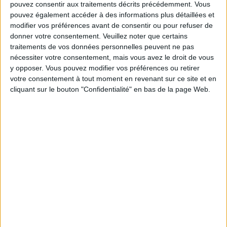
Service-client & Motivation
pouvez consentir aux traitements décrits précédemment. Vous
Voir tout
pouvez également accéder à des informations plus détaillées et
Les équipes du Service-client et de la
modifier vos préférences avant de consentir ou pour refuser de
Communauté Savoir Maigrir vous aident
donner votre consentement.
Veuillez noter que certains
chaque semaine à vous rapprocher
traitements de vos données personnelles peuvent ne pas
sereinement de votre objectif minceur.
nécessiter votre consentement, mais vous avez le droit de vous
y opposer. Vous pouvez modifier vos préférences ou retirer
votre consentement à tout moment en revenant sur ce site et en
cliquant sur le bouton "Confidentialité" en bas de la page Web.
Votre bilan minceur
(env. 2
min)
un homme
Je suis
une femme
cm
Je mesure
kg
Je pèse