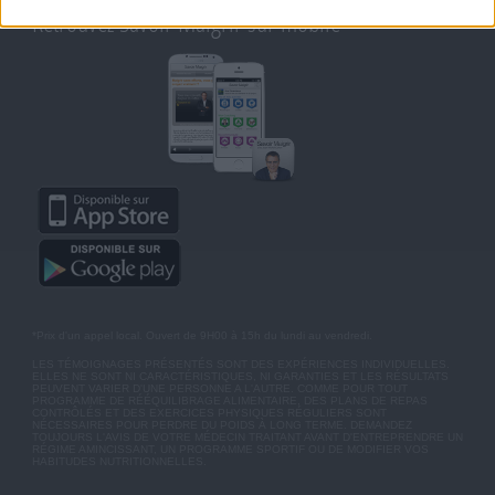
Retrouvez Savoir Maigrir sur mobile
*Prix d'un appel local. Ouvert de 9H00 à 15h du lundi au vendredi.
LES TÉMOIGNAGES PRÉSENTÉS SONT DES EXPÉRIENCES INDIVIDUELLES.
ELLES NE SONT NI CARACTÉRISTIQUES, NI GARANTIES ET LES RÉSULTATS
PEUVENT VARIER D'UNE PERSONNE A L'AUTRE. COMME POUR TOUT
PROGRAMME DE RÉÉQUILIBRAGE ALIMENTAIRE, DES PLANS DE REPAS
CONTRÔLÉS ET DES EXERCICES PHYSIQUES RÉGULIERS SONT
NÉCESSAIRES POUR PERDRE DU POIDS À LONG TERME. DEMANDEZ
TOUJOURS L'AVIS DE VOTRE MÉDECIN TRAITANT AVANT D'ENTREPRENDRE UN
RÉGIME AMINCISSANT, UN PROGRAMME SPORTIF OU DE MODIFIER VOS
HABITUDES NUTRITIONNELLES.