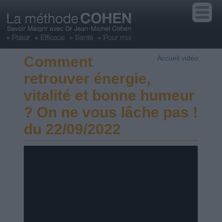
Comment
Accueil vidéo
retrouver énergie,
vitalité et bonne humeur
? On ne vous lâche pas !
du 22/09/2022