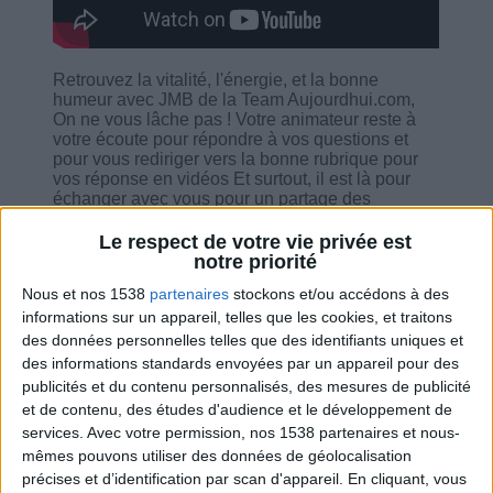
Retrouvez la vitalité, l'énergie, et la bonne
humeur avec JMB de la Team Aujourdhui.com,
On ne vous lâche pas ! Votre animateur reste à
votre écoute pour répondre à vos questions et
pour vous rediriger vers la bonne rubrique pour
vos réponse en vidéos Et surtout, il est là pour
échanger avec vous pour un partage des
conseils bien-être.
Le respect de votre vie privée est
notre priorité
Nous et nos 1538
partenaires
stockons et/ou accédons à des
informations sur un appareil, telles que les cookies, et traitons
des données personnelles telles que des identifiants uniques et
Combien de kilos souhaitez-vous perdre ?
des informations standards envoyées par un appareil pour des
publicités et du contenu personnalisés, des mesures de publicité
Moins de
De 5 à 10
Plus de
et de contenu, des études d'audience et le développement de
5 kilos
kilos
10 kilos
services.
Avec votre permission, nos 1538 partenaires et nous-
mêmes pouvons utiliser des données de géolocalisation
précises et d’identification par scan d'appareil. En cliquant, vous