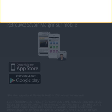
CONDITIONS D'UTILISATION
AIDE - FAQ
CHARTE SUR LA VIE PRIVÉE
BLOG DE JEAN MICHEL
MOT DE PASSE OUBLIÉ
Retrouvez Savoir Maigrir sur mobile
*Prix d'un appel local. Ouvert de 9H00 à 15h du lundi au vendredi.
LES TÉMOIGNAGES PRÉSENTÉS SONT DES EXPÉRIENCES INDIVIDUELLES.
ELLES NE SONT NI CARACTÉRISTIQUES, NI GARANTIES ET LES RÉSULTATS
PEUVENT VARIER D'UNE PERSONNE A L'AUTRE. COMME POUR TOUT
PROGRAMME DE RÉÉQUILIBRAGE ALIMENTAIRE, DES PLANS DE REPAS