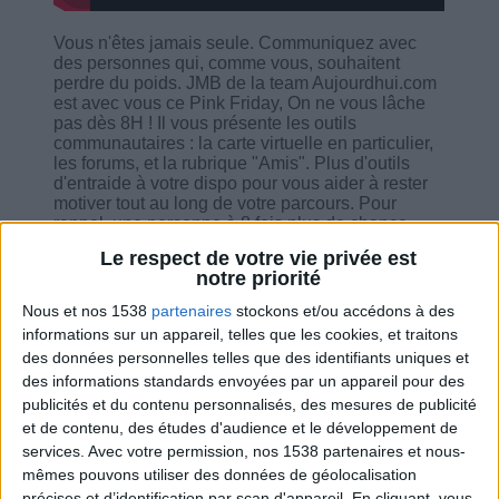
Vous n'êtes jamais seule. Communiquez avec
des personnes qui, comme vous, souhaitent
perdre du poids. JMB de la team Aujourdhui.com
est avec vous ce Pink Friday, On ne vous lâche
pas dès 8H ! Il vous présente les outils
communautaires : la carte virtuelle en particulier,
les forums, et la rubrique "Amis". Plus d'outils
d'entraide à votre dispo pour vous aider à rester
motiver tout au long de votre parcours. Pour
rappel, une personne à 8 fois plus de chance
d'atteindre un objectif en groupe que si elle reste
Le respect de votre vie privée est
seule dans son coin.
notre priorité
Nous et nos 1538
partenaires
stockons et/ou accédons à des
informations sur un appareil, telles que les cookies, et traitons
des données personnelles telles que des identifiants uniques et
des informations standards envoyées par un appareil pour des
Combien de kilos souhaitez-vous perdre ?
publicités et du contenu personnalisés, des mesures de publicité
et de contenu, des études d'audience et le développement de
Moins de
De 5 à 10
Plus de
services.
Avec votre permission, nos 1538 partenaires et nous-
5 kilos
kilos
10 kilos
mêmes pouvons utiliser des données de géolocalisation
précises et d’identification par scan d'appareil. En cliquant, vous