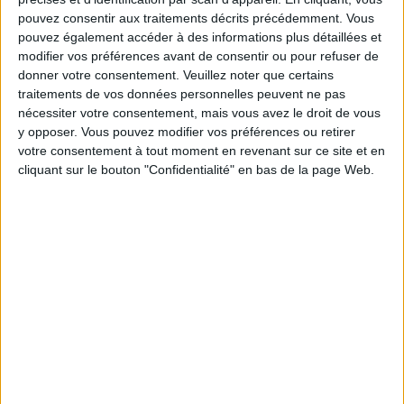
pouvez consentir aux traitements décrits précédemment. Vous
pouvez également accéder à des informations plus détaillées et
Service-client & Motivation
Voir tout
modifier vos préférences avant de consentir ou pour refuser de
donner votre consentement.
Veuillez noter que certains
Les équipes du Service-client et de la
traitements de vos données personnelles peuvent ne pas
Communauté Savoir Maigrir vous aident
chaque semaine à vous rapprocher
nécessiter votre consentement, mais vous avez le droit de vous
sereinement de votre objectif minceur.
y opposer. Vous pouvez modifier vos préférences ou retirer
votre consentement à tout moment en revenant sur ce site et en
cliquant sur le bouton "Confidentialité" en bas de la page Web.
Votre bilan minceur
(env. 2
min)
un homme
Je suis
une femme
cm
Je mesure