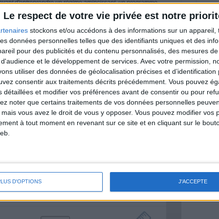
nt avant d'entreprendre un régime amincissant, un programme
itionnelles.
Le respect de votre vie privée est notre priorit
rtenaires
stockons et/ou accédons à des informations sur un appareil, t
 des données personnelles telles que des identifiants uniques et des in
reil pour des publicités et du contenu personnalisés, des mesures de p
& Motivation
 d'audience et le développement de services.
Avec votre permission, n
Voir tout
s utiliser des données de géolocalisation précises et d’identification 
ouvez consentir aux traitements décrits précédemment. Vous pouvez é
nt et de la Communauté Savoir Maigrir vous
s détaillées et modifier vos préférences avant de consentir ou pour ref
s rapprocher sereinement de votre objectif
lez noter que certains traitements de vos données personnelles peuven
 mais vous avez le droit de vous y opposer. Vous pouvez modifier vos 
tement à tout moment en revenant sur ce site et en cliquant sur le bouto
eb.
lan minceur
(env. 2 min)
PLUS D'OPTIONS
J'ACCEPTE
un homme
Je suis
une femme