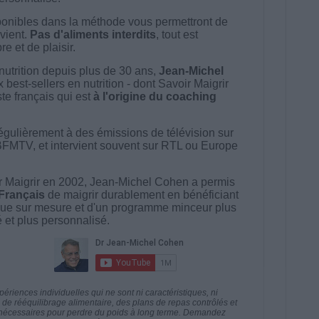
onibles dans la méthode vous permettront de
vient.
Pas d'aliments interdits
, tout est
e et de plaisir.
nutrition depuis plus de 30 ans,
Jean-Michel
best-sellers en nutrition - dont Savoir Maigrir
ste français qui est
à l'origine du coaching
égulièrement à des émissions de télévision sur
BFMTV, et intervient souvent sur RTL ou Europe
 Maigrir en 2002, Jean-Michel Cohen a permis
 Français
de maigrir durablement en bénéficiant
ue sur mesure et d'un programme minceur plus
té et plus personnalisé.
riences individuelles qui ne sont ni caractéristiques, ni
e rééquilibrage alimentaire, des plans de repas contrôlés et
 nécessaires pour perdre du poids à long terme. Demandez