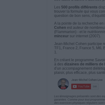
Les
500 profils différents
disp
trouver la formule qui vous con
question de bon sens, d'équilibr
A la pointe de la recherche en 
Cohen
est auteur de nombreux 
(Flammarion) - et le nutritionni
minceur
sur internet (2007).
Jean-Michel Cohen participe r
TF1, France 2, France 5, M6, 
1.
En créant le programme Savoir
à des
dizaines de milliers de
d'un accompagnement diététiq
plaisir, plus efficace, plus san
Les témoignages présentés sont des expé
garanties. Comme pour tout programme d
des exercices physiques réguliers sont