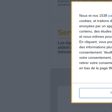
toujours l'avis de votre médecin traita
sportif ou de modifier vos habitudes nutr
Nous et nos 1538
pa
cookies, et traitons
envoyées par un appa
Service-client 
contenu, des études
et nous-mêmes pouvon
En cliquant, vous p
Les équipes du Service-clie
des informations plu
aident chaque semaine à vou
minceur.
consentement.
Veuil
votre consentement,
retirer votre consen
en bas de la page W
Votre bi