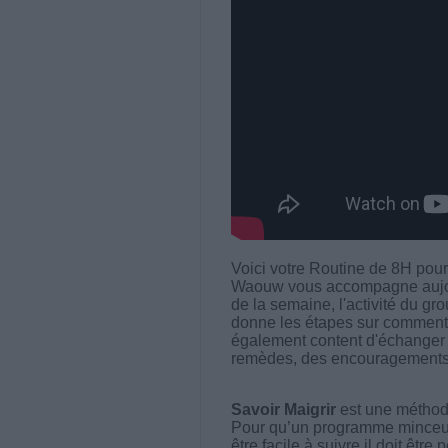
Voici votre Routine de 8H pour
Waouw vous accompagne aujour
de la semaine, l'activité du gr
donne les étapes sur comment p
également content d'échanger 
remèdes, des encouragements e
Savoir Maigrir
est une méthode
Pour qu’un programme minceur soi
être facile à suivre il doit être