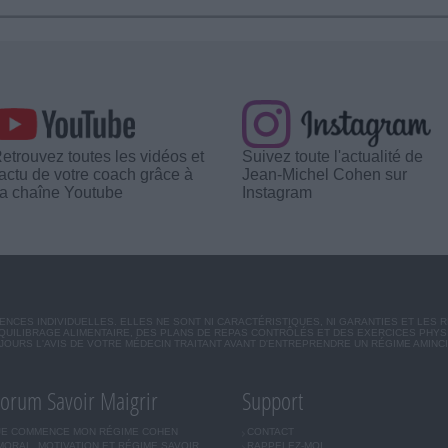
etrouvez toutes les vidéos et
Suivez toute l'actualité de
'actu de votre coach grâce à
Jean-Michel Cohen sur
a chaîne Youtube
Instagram
CES INDIVIDUELLES. ELLES NE SONT NI CARACTÉRISTIQUES, NI GARANTIES ET LES 
UILIBRAGE ALIMENTAIRE, DES PLANS DE REPAS CONTRÔLÉS ET DES EXERCICES PHY
OURS L'AVIS DE VOTRE MÉDECIN TRAITANT AVANT D'ENTREPRENDRE UN RÉGIME AMINC
orum Savoir Maigrir
Support
JE COMMENCE MON RÉGIME COHEN
CONTACT
MORAL, MOTIVATION ET RÉGIME SAVOIR
RAPPELEZ-MOI