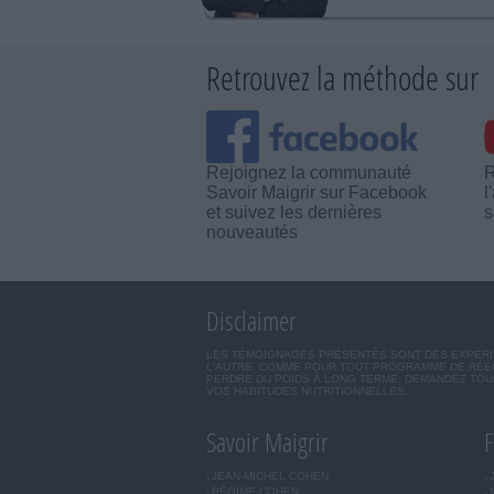
Retrouvez la méthode sur
Rejoignez la communauté
R
Savoir Maigrir sur Facebook
l
et suivez les dernières
s
nouveautés
Disclaimer
LES TÉMOIGNAGES PRÉSENTÉS SONT DES EXPÉRIEN
L'AUTRE. COMME POUR TOUT PROGRAMME DE RÉÉQ
PERDRE DU POIDS À LONG TERME. DEMANDEZ TOUJ
VOS HABITUDES NUTRITIONNELLES.
Savoir Maigrir
F
JEAN-MICHEL COHEN
RÉGIME COHEN