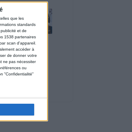
é
elles que les
formations standards
ublicité et de
os 1538 partenaires
Le plan à 1600
par scan d'appareil.
calories est-il trop
galement accéder à
copieux ?
Consultation
user de donner votre
diététique du
t ne pas nécessiter
03/08/2026
préférences ou
Webinaires en direct
n "Confidentialité"
Nouveautés