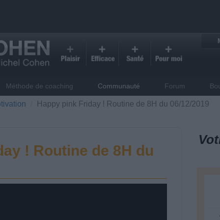
Méthode de coaching
Communauté
Forum
Bo
tivation
Happy pink Friday ! Routine de 8H du 06/12/2019
Vot
day ! Routine de 8H du