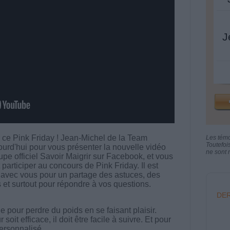
J
 ce Pink Friday ! Jean-Michel de la Team
Les tém
Toutefoi
d'hui pour vous présenter la nouvelle vidéo
ne sont n
oupe officiel Savoir Maigrir sur Facebook, et vous
articiper au concours de Pink Friday. Il est
avec vous pour un partage des astuces, des
t surtout pour répondre à vos questions.
DER
 pour perdre du poids en se faisant plaisir.
t efficace, il doit être facile à suivre. Et pour
 personnalisé.