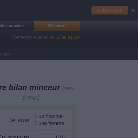
×
Je découvre !
Me connecter
M'inscrire
Contactez-nous au
04 11 88 01 12*
utique
re bilan minceur
(env.
2 min)
un homme
Je suis
une femme
cm
Je mesure