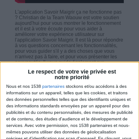
L'application Savoir Maigrir ça ne fonctionne pas
? Christian de la Team Waouw est votre soutien
aujourd'hui pour vous montrer le fonctionnement
et il est à votre écoute pour vous aider à
améliorer votre expérience utilisateur sur
l'application Savoir Maigrir. Il est là pour répondre
à vos questions concernant les fonctionnalités,
pour vous guider s'il y a des choses que vous
n'arrivez pas à faire, et pour vous présenter les
nouveautés. Il vous guide également sur
comment faire la mise à jour de l'application. Il est
Le respect de votre vie privée est
là aussi pour expliquer les choses que vous ne
notre priorité
compreniez pas sur l'appli et se fait le plaisir de
dépanner les soucis avec vous live.
Nous et nos 1538
partenaires
stockons et/ou accédons à des
informations sur un appareil, telles que les cookies, et traitons
des données personnelles telles que des identifiants uniques et
des informations standards envoyées par un appareil pour des
publicités et du contenu personnalisés, des mesures de publicité
et de contenu, des études d'audience et le développement de
Combien de kilos souhaitez-vous perdre ?
services.
Avec votre permission, nos 1538 partenaires et nous-
mêmes pouvons utiliser des données de géolocalisation
Moins de
De 5 à 10
Plus de
précises et d’identification par scan d'appareil. En cliquant, vous
5 kilos
kilos
10 kilos