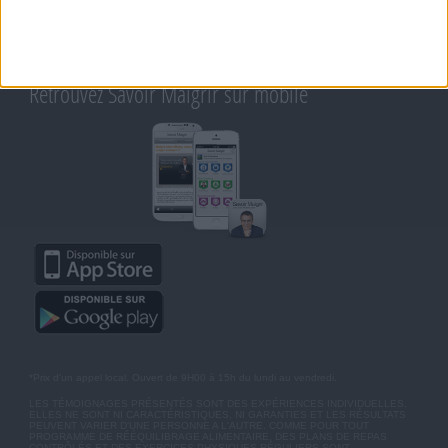
CONDITIONS D'UTILISATION
AIDE - FAQ
CHARTE SUR LA VIE PRIVÉE
BLOG DE JEAN MICHEL
MOT DE PASSE OUBLIÉ
Retrouvez Savoir Maigrir sur mobile
*Prix d'un appel local. Ouvert de 9H00 à 15h du lundi au vendredi.
LES TÉMOIGNAGES PRÉSENTÉS SONT DES EXPÉRIENCES INDIVIDUELLES.
ELLES NE SONT NI CARACTÉRISTIQUES, NI GARANTIES ET LES RÉSULTATS
PEUVENT VARIER D'UNE PERSONNE A L'AUTRE. COMME POUR TOUT
PROGRAMME DE RÉÉQUILIBRAGE ALIMENTAIRE, DES PLANS DE REPAS
CONTRÔLÉS ET DES EXERCICES PHYSIQUES RÉGULIERS SONT