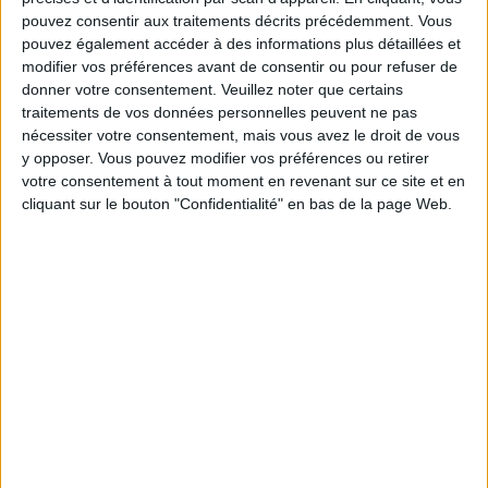
pouvez consentir aux traitements décrits précédemment. Vous
pouvez également accéder à des informations plus détaillées et
modifier vos préférences avant de consentir ou pour refuser de
Service-client & Motivation
donner votre consentement.
Veuillez noter que certains
Voir tout
traitements de vos données personnelles peuvent ne pas
Les équipes du Service-client et de la
nécessiter votre consentement, mais vous avez le droit de vous
Communauté Savoir Maigrir vous aident
y opposer. Vous pouvez modifier vos préférences ou retirer
chaque semaine à vous rapprocher
votre consentement à tout moment en revenant sur ce site et en
sereinement de votre objectif minceur.
cliquant sur le bouton "Confidentialité" en bas de la page Web.
Votre bilan minceur
(env. 2
min)
un homme
Je suis
une femme
cm
Je mesure