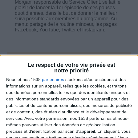
Morgan, responsable du Service Client, se fait le
plaisir de lancer la 1er épisode de ces pauses
quotidiennes, dans le but de donner le meilleur
suivi possible aux membres du programme. Au
menu: partage de la routine minceur, les pages
Facebook, YouTube, Twitter et Instagram.
Le respect de votre vie privée est
Combien de kilos souhaitez-vous perdre ?
notre priorité
Moins de
De 5 à 10
Plus de
Nous et nos 1538
partenaires
stockons et/ou accédons à des
5 kilos
kilos
10 kilos
informations sur un appareil, telles que les cookies, et traitons
des données personnelles telles que des identifiants uniques et
des informations standards envoyées par un appareil pour des
publicités et du contenu personnalisés, des mesures de publicité
Service-client & Motivation
Voir tout
et de contenu, des études d'audience et le développement de
services.
Avec votre permission, nos 1538 partenaires et nous-
Les équipes du Service-client et de la
mêmes pouvons utiliser des données de géolocalisation
Communauté Savoir Maigrir vous aident
précises et d’identification par scan d'appareil. En cliquant, vous
chaque semaine à vous rapprocher
pouvez consentir aux traitements décrits précédemment. Vous