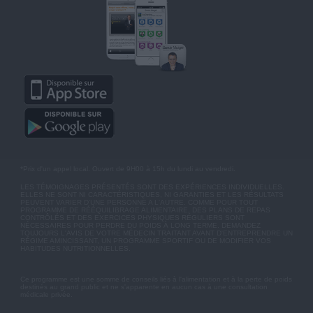
*Prix d'un appel local. Ouvert de 9H00 à 15h du lundi au vendredi.
LES TÉMOIGNAGES PRÉSENTÉS SONT DES EXPÉRIENCES INDIVIDUELLES.
ELLES NE SONT NI CARACTÉRISTIQUES, NI GARANTIES ET LES RÉSULTATS
PEUVENT VARIER D'UNE PERSONNE A L'AUTRE. COMME POUR TOUT
PROGRAMME DE RÉÉQUILIBRAGE ALIMENTAIRE, DES PLANS DE REPAS
CONTRÔLÉS ET DES EXERCICES PHYSIQUES RÉGULIERS SONT
NÉCESSAIRES POUR PERDRE DU POIDS À LONG TERME. DEMANDEZ
TOUJOURS L'AVIS DE VOTRE MÉDECIN TRAITANT AVANT D'ENTREPRENDRE UN
RÉGIME AMINCISSANT, UN PROGRAMME SPORTIF OU DE MODIFIER VOS
HABITUDES NUTRITIONNELLES.
Ce programme est une somme de conseils liés à l'alimentation et à la perte de poids
destinés au grand public et ne s'apparente en aucun cas à une consultation
médicale privée.