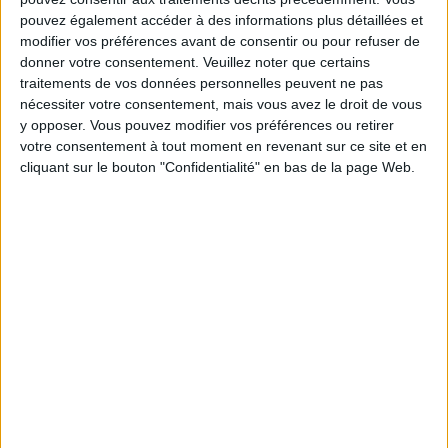
sereinement de votre objectif minceur.
pouvez également accéder à des informations plus détaillées et
modifier vos préférences avant de consentir ou pour refuser de
donner votre consentement.
Veuillez noter que certains
traitements de vos données personnelles peuvent ne pas
Votre bilan minceur
(env. 2
nécessiter votre consentement, mais vous avez le droit de vous
min)
y opposer. Vous pouvez modifier vos préférences ou retirer
votre consentement à tout moment en revenant sur ce site et en
cliquant sur le bouton "Confidentialité" en bas de la page Web.
un homme
Je suis
une femme
cm
Je mesure
kg
Je pèse
kg
Je voudrais
peser
ans
J'ai