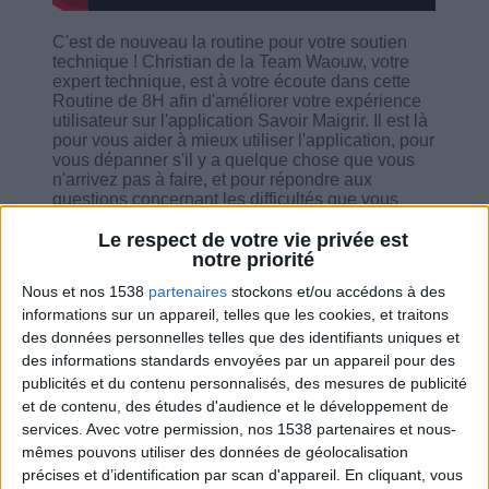
C'est de nouveau la routine pour votre soutien
technique ! Christian de la Team Waouw, votre
expert technique, est à votre écoute dans cette
Routine de 8H afin d'améliorer votre expérience
utilisateur sur l'application Savoir Maigrir. Il est là
pour vous aider à mieux utiliser l'application, pour
vous dépanner s'il y a quelque chose que vous
n'arrivez pas à faire, et pour répondre aux
questions concernant les difficultés que vous
pouvez rencontrer.
Le respect de votre vie privée est
notre priorité
Nous et nos 1538
partenaires
stockons et/ou accédons à des
informations sur un appareil, telles que les cookies, et traitons
des données personnelles telles que des identifiants uniques et
Combien de kilos souhaitez-vous perdre ?
des informations standards envoyées par un appareil pour des
publicités et du contenu personnalisés, des mesures de publicité
Moins de
De 5 à 10
Plus de
et de contenu, des études d'audience et le développement de
5 kilos
kilos
10 kilos
services.
Avec votre permission, nos 1538 partenaires et nous-
mêmes pouvons utiliser des données de géolocalisation
précises et d’identification par scan d'appareil. En cliquant, vous