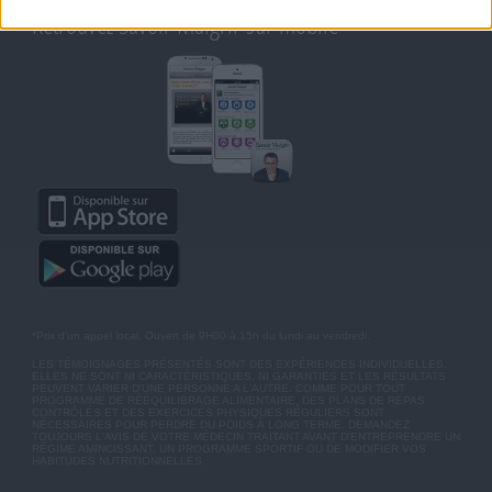
Retrouvez Savoir Maigrir sur mobile
*Prix d'un appel local. Ouvert de 9H00 à 15h du lundi au vendredi.
LES TÉMOIGNAGES PRÉSENTÉS SONT DES EXPÉRIENCES INDIVIDUELLES.
ELLES NE SONT NI CARACTÉRISTIQUES, NI GARANTIES ET LES RÉSULTATS
PEUVENT VARIER D'UNE PERSONNE A L'AUTRE. COMME POUR TOUT
PROGRAMME DE RÉÉQUILIBRAGE ALIMENTAIRE, DES PLANS DE REPAS
CONTRÔLÉS ET DES EXERCICES PHYSIQUES RÉGULIERS SONT
NÉCESSAIRES POUR PERDRE DU POIDS À LONG TERME. DEMANDEZ
TOUJOURS L'AVIS DE VOTRE MÉDECIN TRAITANT AVANT D'ENTREPRENDRE UN
RÉGIME AMINCISSANT, UN PROGRAMME SPORTIF OU DE MODIFIER VOS
HABITUDES NUTRITIONNELLES.