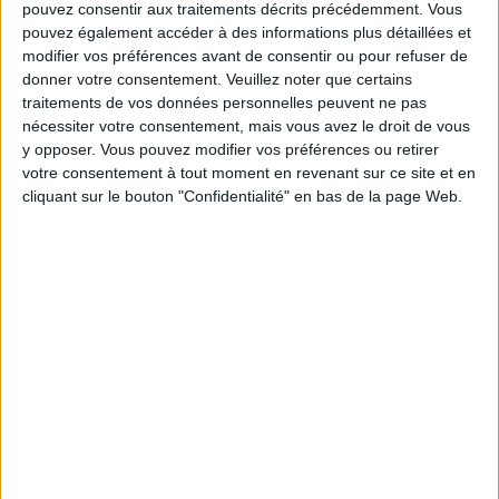
pouvez consentir aux traitements décrits précédemment. Vous
Service-client & Motivation
Voir tout
pouvez également accéder à des informations plus détaillées et
modifier vos préférences avant de consentir ou pour refuser de
Les équipes du Service-client et de la
Communauté Savoir Maigrir vous aident
donner votre consentement.
Veuillez noter que certains
chaque semaine à vous rapprocher
traitements de vos données personnelles peuvent ne pas
sereinement de votre objectif minceur.
nécessiter votre consentement, mais vous avez le droit de vous
y opposer. Vous pouvez modifier vos préférences ou retirer
votre consentement à tout moment en revenant sur ce site et en
cliquant sur le bouton "Confidentialité" en bas de la page Web.
Votre bilan minceur
(env. 2
min)
un homme
Je suis
une femme
cm
Je mesure
kg
Je pèse