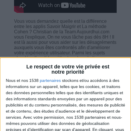
Vous vous demandez quelle est la différence
entre les applis Savoir Maigrir et La méthode
Cohen ? Christian de la Team Aujourdhui.com
vous l'explique, On ne vous lâche pas dès 8H ! Il
est là aussi pour vous aider sur les désagréments
auxquels vous êtes confrontés afin d'améliorer
votre expérience utilisateur. Parmi les sujets
abordés : l'appli la méthode cohen, le live sur
facebook et difficulté pour laisser un message,
Le respect de votre vie privée est
accès au groupe facebook, notifications des lives,
notre priorité
comment contacter la diététicienne...
Nous et nos 1538
partenaires
stockons et/ou accédons à des
informations sur un appareil, telles que les cookies, et traitons
des données personnelles telles que des identifiants uniques et
des informations standards envoyées par un appareil pour des
publicités et du contenu personnalisés, des mesures de publicité
Combien de kilos souhaitez-vous perdre ?
et de contenu, des études d'audience et le développement de
services.
Avec votre permission, nos 1538 partenaires et nous-
Moins de
De 5 à 10
Plus de
mêmes pouvons utiliser des données de géolocalisation
5 kilos
kilos
10 kilos
précises et d’identification par scan d'appareil. En cliquant, vous