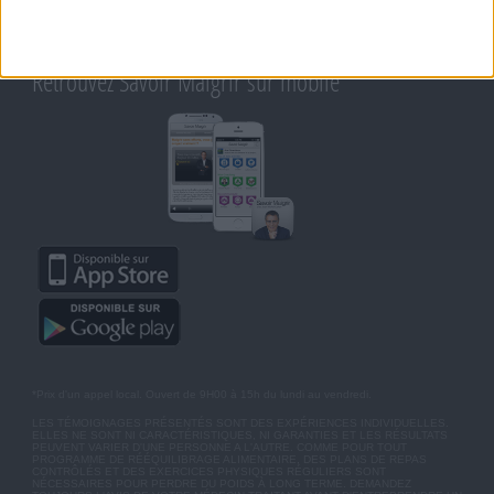
CHARTE SUR LA VIE PRIVÉE
BLOG DE JEAN MICHEL
MOT DE PASSE OUBLIÉ
Retrouvez Savoir Maigrir sur mobile
*Prix d'un appel local. Ouvert de 9H00 à 15h du lundi au vendredi.
LES TÉMOIGNAGES PRÉSENTÉS SONT DES EXPÉRIENCES INDIVIDUELLES.
ELLES NE SONT NI CARACTÉRISTIQUES, NI GARANTIES ET LES RÉSULTATS
PEUVENT VARIER D'UNE PERSONNE A L'AUTRE. COMME POUR TOUT
PROGRAMME DE RÉÉQUILIBRAGE ALIMENTAIRE, DES PLANS DE REPAS
CONTRÔLÉS ET DES EXERCICES PHYSIQUES RÉGULIERS SONT
NÉCESSAIRES POUR PERDRE DU POIDS À LONG TERME. DEMANDEZ