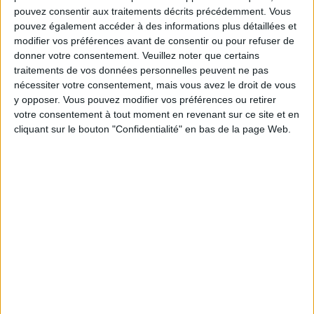
pouvez consentir aux traitements décrits précédemment. Vous
pouvez également accéder à des informations plus détaillées et
modifier vos préférences avant de consentir ou pour refuser de
Service-client & Motivation
Voir tout
donner votre consentement.
Veuillez noter que certains
traitements de vos données personnelles peuvent ne pas
Les équipes du Service-client et de la
nécessiter votre consentement, mais vous avez le droit de vous
Communauté Savoir Maigrir vous aident
chaque semaine à vous rapprocher
y opposer. Vous pouvez modifier vos préférences ou retirer
sereinement de votre objectif minceur.
votre consentement à tout moment en revenant sur ce site et en
cliquant sur le bouton "Confidentialité" en bas de la page Web.
Votre bilan minceur
(env. 2
min)
un homme
Je suis
une femme
cm
Je mesure