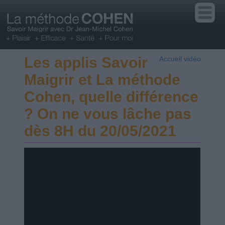
Les applis Savoir
Accueil vidéo
Maigrir et La méthode
Cohen, quelle différence
? On ne vous lâche pas
dès 8H du 20/05/2021